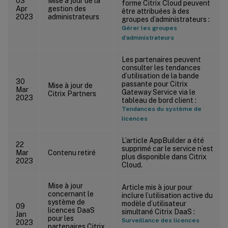
03
Mise à jour de la
forme Citrix Cloud peuvent
Apr
gestion des
être attribuées à des
2023
administrateurs
groupes d’administrateurs :
Gérer les groupes
d’administrateurs
Les partenaires peuvent
consulter les tendances
d’utilisation de la bande
30
passante pour Citrix
Mise à jour de
Mar
Gateway Service via le
Citrix Partners
2023
tableau de bord client :
Tendances du système de
licences
L’article AppBuilder a été
22
supprimé car le service n’est
Mar
Contenu retiré
plus disponible dans Citrix
2023
Cloud.
Mise à jour
Article mis à jour pour
concernant le
inclure l’utilisation active du
système de
modèle d’utilisateur
09
licences DaaS
simultané Citrix DaaS :
Jan
pour les
Surveillance des licences
2023
partenaires Citrix