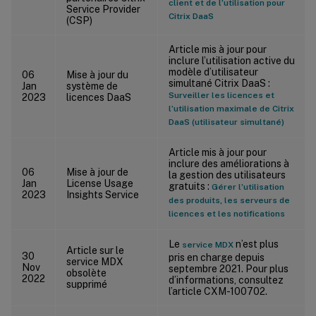
client et de l’utilisation pour
Service Provider
Citrix DaaS
(CSP)
Article mis à jour pour
inclure l’utilisation active du
modèle d’utilisateur
06
Mise à jour du
simultané Citrix DaaS :
Jan
système de
Surveiller les licences et
2023
licences DaaS
l’utilisation maximale de Citrix
DaaS (utilisateur simultané)
Article mis à jour pour
inclure des améliorations à
06
Mise à jour de
la gestion des utilisateurs
Jan
License Usage
gratuits :
Gérer l’utilisation
2023
Insights Service
des produits, les serveurs de
licences et les notifications
Le
n’est plus
service MDX
Article sur le
30
pris en charge depuis
service MDX
Nov
septembre 2021. Pour plus
obsolète
2022
d’informations, consultez
supprimé
l’article CXM-100702.