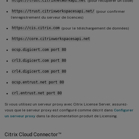
https://trust.citrixnetworkapi.net
(pour récupérer un code)
https://trust.citrixworkspacesapi.net/
(pour confirmer
l’enregistrement du serveur de licences)
https://cis.citrix.com
(pour le téléchargement de données)
https://core.citrixworkspacesapi.net
ocsp.digicert.com port 80
crl3.digicert.com port 80
crl4.digicert.com port 80
ocsp.entrust.net port 80
crl.entrust.net port 80
Si vous utilisez un serveur proxy avec Citrix License Server, assurez-
vous que le serveur proxy est configuré comme décrit dans
Configurer
un serveur proxy
dans la documentation produit de Licensing.
™
Citrix Cloud Connector