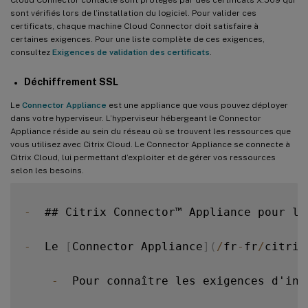
Cloud Connector contacte sont protégés par des certificats X.509 qui
sont vérifiés lors de l’installation du logiciel. Pour valider ces
certificats, chaque machine Cloud Connector doit satisfaire à
certaines exigences. Pour une liste complète de ces exigences,
consultez
Exigences de validation des certificats
.
Déchiffrement SSL
Le
Connector Appliance
est une appliance que vous pouvez déployer
dans votre hyperviseur. L’hyperviseur hébergeant le Connector
Appliance réside au sein du réseau où se trouvent les ressources que
vous utilisez avec Citrix Cloud. Le Connector Appliance se connecte à
Citrix Cloud, lui permettant d’exploiter et de gérer vos ressources
selon les besoins.
-
  ## Citrix Connector™ Appliance pour les
-
  Le 
[
Connector Appliance
]
(
/
fr
-
fr
/
citrix
-
  Pour connaître les exigences d'ins