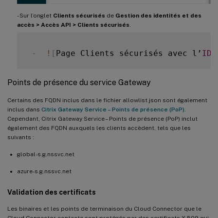
- Sur l’onglet
Clients sécurisés
de
Gestion des identités et des
accès > Accès API > Clients sécurisés
.
-
!
[
Page Clients sécurisés avec l’
ID
 
Points de présence du service Gateway
Certains des FQDN inclus dans le fichier allowlist.json sont également
inclus dans
Citrix Gateway Service – Points de présence (PoP)
.
Cependant, Citrix Gateway Service – Points de présence (PoP) inclut
également des FQDN auxquels les clients accèdent, tels que les
suivants :
global-s.g.nssvc.net
azure-s.g.nssvc.net
Validation des certificats
Les binaires et les points de terminaison du Cloud Connector que le