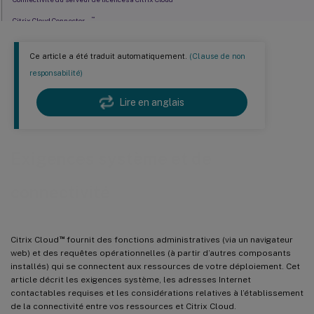
™
Citrix Cloud Connector
Connectivité du service Citrix Analytics
Ce article a été traduit automatiquement.
(Clause de non
®
Connectivité du service NetScaler
Console
responsabilité)
Connectivité Citrix DaaS
Lire en anglais
Connectivité du service Endpoint Management
Connectivité du service Citrix Gateway
Connectivité du service SD-WAN Orchestrator
Exigences système et de
Service Remote Browser Isolation (anciennement Secure Browser)
connectivité
™
Connectivité client à Citrix Secure Private Access
Connectivité client au service de configuration globale des applications
Connectivité de l’utilisateur final à Citrix Workspace
™
Citrix Cloud
fournit des fonctions administratives (via un navigateur
Citrix Federated Authentication Service (FAS)
web) et des requêtes opérationnelles (à partir d’autres composants
installés) qui se connectent aux ressources de votre déploiement. Cet
™
Connectivité du service Workspace Environment Management
article décrit les exigences système, les adresses Internet
contactables requises et les considérations relatives à l’établissement
de la connectivité entre vos ressources et Citrix Cloud.