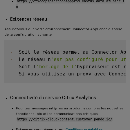
https://ctxccopspacrconnappprod.eastus.data.azurecr.i
o
Exigences réseau
Assurez-vous que votre environnement Connector Appliance dispose
de la configuration suivante :
-
  Soit le réseau permet au Connector App
-
  Le réseau n
'est pas configuré pour uti
-
  Soit l
'horloge de l'
hyperviseur est ré
-
  Si vous utilisez un proxy avec Connect
Connectivité du service Citrix Analytics
Pour les messages intégrés au produit, y compris les nouvelles
fonctionnalités et les communications critiques :
https://citrix-cloud-content.customer.pendo.io/
Exigences supplémentaires :
Conditions préalables