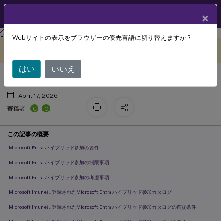
製品ドキュメン
JA
×
ト
Citrix Virtual Apps and Desktops
7 2511
Webサイトの表示をブラウザーの優先言語に切り替えますか ?
Microsoft Entra ハイブリッド参加
このコンテンツは動的に機械
フィードバックを提供する
翻訳されています。
はい
いいえ
April 17, 2026
C
C
寄稿者:
この記事の概要
Microsoft Entra ハイブリッド参加の要件
Microsoft Entra ハイブリッド参加の制限事項
Microsoft Entra ハイブリッド参加の考慮事項
Microsoft Intuneに登録されたMicrosoft Entra ハイブリッド参加カタログ
Microsoft Intuneに登録されたMicrosoft Entra ハイブリッド参加カタログの前提条件