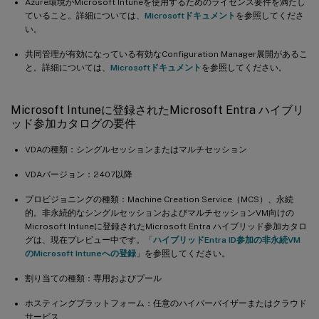
Azure環境がMicrosoft Intuneを使用するためのライセンス要件を満たし
ていること。詳細については、
Microsoftドキュメント
を参照してくださ
い。
共同管理が有効になっている有効なConfiguration Manager展開があるこ
と。詳細については、
Microsoftドキュメント
を参照してください。
Microsoft Intuneに登録されたMicrosoft Entra ハイブリ
ッド参加カタログの要件
VDAの種類：シングルセッションまたはマルチセッション
VDAバージョン：2407以降
プロビジョニングの種類：Machine Creation Service（MCS）、永続
的。非永続的なシングルセッションおよびマルチセッションVM向けの
Microsoft Intuneに登録されたMicrosoft Entra ハイブリッド参加カタロ
グは、現在プレビュー中です。「
ハイブリッドEntra ID参加の非永続VM
のMicrosoft Intuneへの登録
」を参照してください。
割り当ての種類：専用およびプール
ホスティングプラットフォーム：任意のハイパーバイザーまたはクラウド
サービス