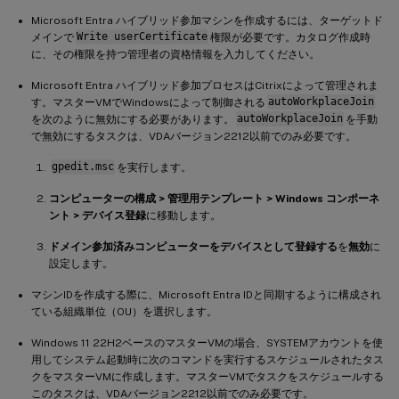
Microsoft Entra ハイブリッド参加マシンを作成するには、ターゲットド
メインで
Write userCertificate
権限が必要です。カタログ作成時
に、その権限を持つ管理者の資格情報を入力してください。
Microsoft Entra ハイブリッド参加プロセスはCitrixによって管理されま
す。マスターVMでWindowsによって制御される
autoWorkplaceJoin
を次のように無効にする必要があります。
autoWorkplaceJoin
を手動
で無効にするタスクは、VDAバージョン2212以前でのみ必要です。
gpedit.msc
を実行します。
コンピューターの構成 > 管理用テンプレート > Windows コンポーネ
ント > デバイス登録
に移動します。
ドメイン参加済みコンピューターをデバイスとして登録する
を
無効
に
設定します。
マシンIDを作成する際に、Microsoft Entra IDと同期するように構成され
ている組織単位（OU）を選択します。
Windows 11 22H2ベースのマスターVMの場合、SYSTEMアカウントを使
用してシステム起動時に次のコマンドを実行するスケジュールされたタス
クをマスターVMに作成します。マスターVMでタスクをスケジュールする
このタスクは、VDAバージョン2212以前でのみ必要です。