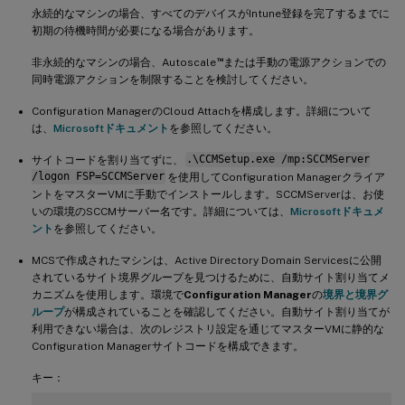
永続的なマシンの場合、すべてのデバイスがIntune登録を完了するまでに
初期の待機時間が必要になる場合があります。
™
非永続的なマシンの場合、Autoscale
または手動の電源アクションでの
同時電源アクションを制限することを検討してください。
Configuration ManagerのCloud Attachを構成します。詳細について
は、
Microsoftドキュメント
を参照してください。
サイトコードを割り当てずに、
.\CCMSetup.exe /mp:SCCMServer
/logon FSP=SCCMServer
を使用してConfiguration Managerクライア
ントをマスターVMに手動でインストールします。SCCMServerは、お使
いの環境のSCCMサーバー名です。詳細については、
Microsoftドキュメ
ント
を参照してください。
MCSで作成されたマシンは、Active Directory Domain Servicesに公開
されているサイト境界グループを見つけるために、自動サイト割り当てメ
カニズムを使用します。環境で
Configuration Manager
の
境界と境界グ
ループ
が構成されていることを確認してください。自動サイト割り当てが
利用できない場合は、次のレジストリ設定を通じてマスターVMに静的な
Configuration Managerサイトコードを構成できます。
キー：