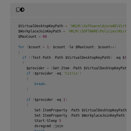
 $VirtualDesktopKeyPath 
=
'HKLM:\Software\AzureAD\Virtua
 $WorkplaceJoinKeyPath 
=
'HKLM:\SOFTWARE\Policies\Micros
 $MaxCount 
=
60
for
(
$count 
=
1
;
 $count 
-
le $MaxCount
;
 $count
++
)
{
if
(
(
Test
-
Path 
-
Path $VirtualDesktopKeyPath
)
-
eq $
tru
{
     $provider 
=
(
Get
-
Item 
-
Path $VirtualDesktopKeyPath
)
if
(
$provider 
-
eq 
'Citrix'
)
{
break
;
}
if
(
$provider 
-
eq 
1
)
{
         Set
-
ItemProperty 
-
Path $VirtualDesktopKeyPath 
-
         Set
-
ItemProperty 
-
Path $WorkplaceJoinKeyPath 
-
N
         Start
-
Sleep 
5
         dsregcmd 
/
join
