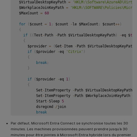
 $VirtualDesktopKeyPath 
=
'HKLM:\Software\AzureAD\Virtua
 $WorkplaceJoinKeyPath 
=
'HKLM:\SOFTWARE\Policies\Micros
 $MaxCount 
=
60
for
(
$count 
=
1
;
 $count 
-
le $MaxCount
;
 $count
++
)
{
if
(
(
Test
-
Path 
-
Path $VirtualDesktopKeyPath
)
-
eq $
tru
{
     $provider 
=
(
Get
-
Item 
-
Path $VirtualDesktopKeyPath
)
if
(
$provider 
-
eq 
'Citrix'
)
{
break
;
}
if
(
$provider 
-
eq 
1
)
{
         Set
-
ItemProperty 
-
Path $VirtualDesktopKeyPath 
-
         Set
-
ItemProperty 
-
Path $WorkplaceJoinKeyPath 
-
N
         Start
-
Sleep 
5
         dsregcmd 
/
join

break
}
Par défaut, Microsoft Entra Connect se synchronise toutes les 30
}
minutes. Les machines provisionnées peuvent prendre jusqu’à 30
   Start
-
Sleep 
1
minutes pour être jointes à Microsoft Entra hybride lors du premier