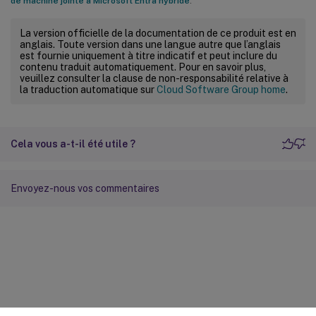
de machine jointe à Microsoft Entra hybride
.
La version officielle de la documentation de ce produit est en
anglais. Toute version dans une langue autre que l’anglais
est fournie uniquement à titre indicatif et peut inclure du
contenu traduit automatiquement. Pour en savoir plus,
veuillez consulter la clause de non-responsabilité relative à
la traduction automatique sur
Cloud Software Group home
.
Cela vous a-t-il été utile ?
Envoyez-nous vos commentaires