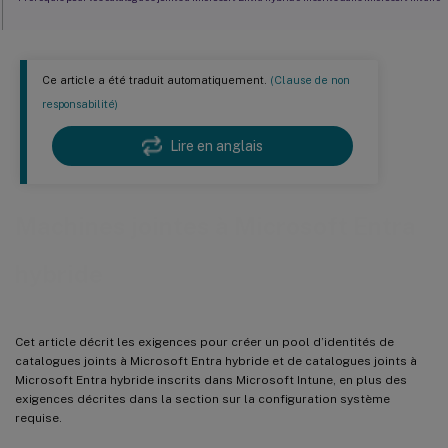
Exigences pour les catalogues joints à Microsoft Entra hybride inscrits dans Microsoft Intune
Ce article a été traduit automatiquement.
(Clause de non
Limitations pour les catalogues joints à Microsoft Entra hybride inscrits dans Microsoft
Intune
responsabilité)
Où aller ensuite
Lire en anglais
Machines jointes à Microsoft Entra
hybride
Cet article décrit les exigences pour créer un pool d’identités de
catalogues joints à Microsoft Entra hybride et de catalogues joints à
Microsoft Entra hybride inscrits dans Microsoft Intune, en plus des
exigences décrites dans la section sur la configuration système
requise.