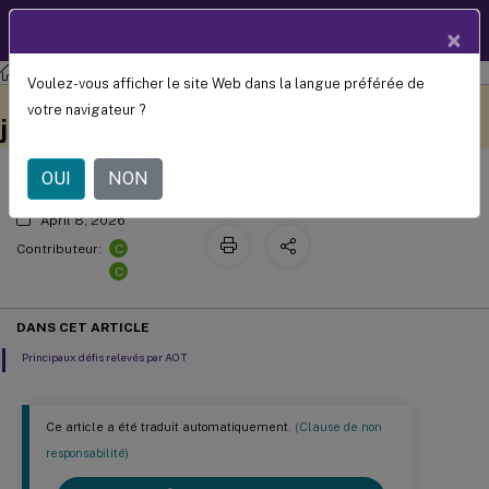
Documentation
FR
×
produit
Citrix Virtual Apps and Desktops
7 2511
Voulez-vous afficher le site Web dans la langue préférée de
Dépannage avec AOT et le serveur de
Ce contenu a été traduit
Donnez votre avis ici
votre navigateur ?
automatiquement de
journaux
manière dynamique.
OUI
NON
April 8, 2026
C
Contributeur:
C
DANS CET ARTICLE
Principaux défis relevés par AOT
Ce article a été traduit automatiquement.
(Clause de non
responsabilité)