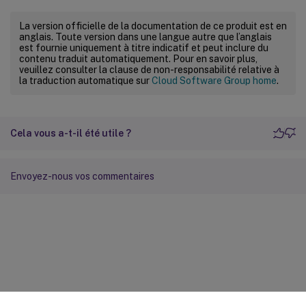
La version officielle de la documentation de ce produit est en
anglais. Toute version dans une langue autre que l’anglais
est fournie uniquement à titre indicatif et peut inclure du
contenu traduit automatiquement. Pour en savoir plus,
veuillez consulter la clause de non-responsabilité relative à
la traduction automatique sur
Cloud Software Group home
.
Cela vous a-t-il été utile ?
Envoyez-nous vos commentaires