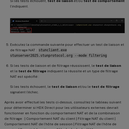
Si les tests échouent,
test de liaison
et/ou
test de comportement
l’indiquent.
Exécutez la commande suivante pour effectuer un test de liaison et
de filtrage NAT :
stunclient.exe
stunserver2025.stunprotocol.org --mode filtering
Si les tests de liaison et de filtrage réussissent, le
test de liaison
et le
test de filtrage
indiquent la réussite et un type de filtrage
NAT est spécifié :
Si les tests échouent, le
test de liaison
et/ou le
test de filtrage
signalent l’échec.
Après avoir effectué les tests ci-dessus, consultez le tableau suivant
pour déterminer si HDX Direct pour les utilisateurs externes devrait
fonctionner en fonction du comportement NAT et de la combinaison
de filtrage : | Comportement NAT du client | Filtrage NAT du client |
Comportement NAT de l’hôte de session | Filtrage NAT de l’hôte de