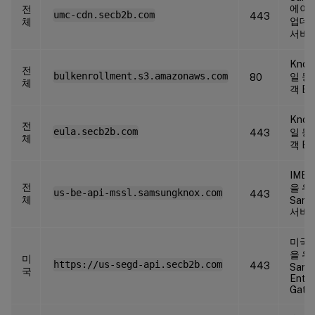
에이
전
umc-cdn.secb2b.com
443
업데
체
서버
Kno
전
bulkenrollment.s3.amazonaws.com
일 등
80
체
객 EU
Kno
전
eula.secb2b.com
일 등
443
체
객 EU
IMEI
전
을 위
us-be-api-mssl.samsungknox.com
443
체
Sams
서버
미국 
을 위
미
https://us-segd-api.secb2b.com
443
Sams
국
Enter
Gate