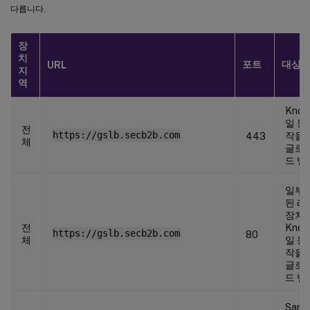
다릅니다.
장
치
포트
대상
URL
지
역
Kno
일 등
전
https://gslb.secb2b.com
작을 
443
체
글로벌
드 밸
일부 
된 레
장치
전
Kno
https://gslb.secb2b.com
80
체
일 등
작을 
글로벌
드 밸
Sams