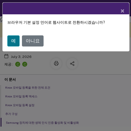
KO
제품 설명서
×
XenMobile
Server 현재 릴리스
XenMobile
Server
브라우저 기본 설정 언어로 웹사이트로 전환하시겠습니까?
Samsung Knox 대량 등록
이 콘텐츠는 동적으로 기계 번
여기에서 피드백 보내기
역되었습니다.
예
아니요
July 3, 2026
C
C
제공::
이 문서
Knox 모바일 등록을 위한 전제 조건
Knox 모바일 등록 액세스
Knox 모바일 등록 설정
추가 구성
Samsung 장치에 대한 생체 인식 인증 활성화 및 비활성화