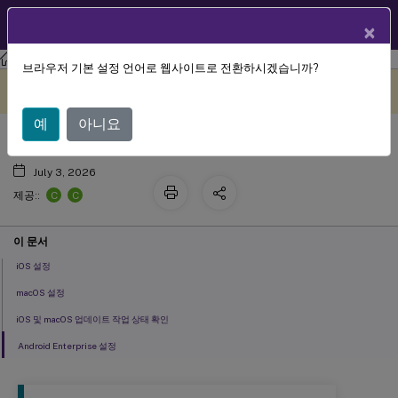
KO
제품 설명서
×
XenMobile
Server 현재 릴리스
XenMobile
Server
브라우저 기본 설정 언어로 웹사이트로 전환하시겠습니까?
OS 업데이트 제어 장치 정책
이 콘텐츠는 동적으로 기계 번
여기에서 피드백 보내기
역되었습니다.
예
아니요
July 3, 2026
C
C
제공::
이 문서
iOS 설정
macOS 설정
iOS 및 macOS 업데이트 작업 상태 확인
Android Enterprise 설정