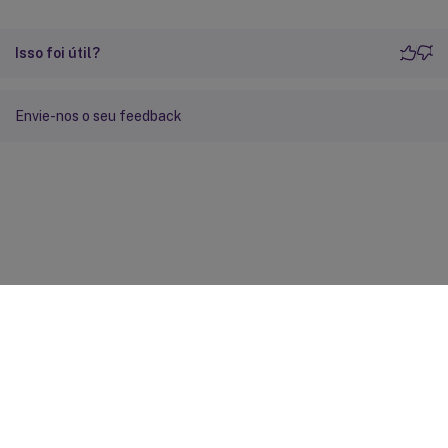
Isso foi útil?
Envie-nos o seu feedback
Feedback do site
Suas escolhas de privacidade
Privacidade e termos legais
Preferências de cookies
docs.cloud.com
© 1999-
2026
Cloud Software Group, Inc. All rights reserved.