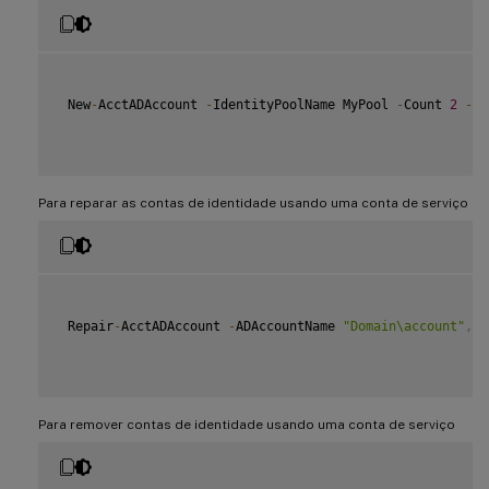
 New
-
AcctADAccount 
-
IdentityPoolName MyPool 
-
Count 
2
-
Us
Para reparar as contas de identidade usando uma conta de serviço
 Repair
-
AcctADAccount 
-
ADAccountName 
"Domain\account"
,
"D
Para remover contas de identidade usando uma conta de serviço