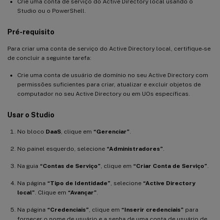
Crie uma conta de serviço do Active Directory local usando o
Studio ou o PowerShell.
Pré-requisito
Para criar uma conta de serviço do Active Directory local, certifique-se
de concluir a seguinte tarefa:
Crie uma conta de usuário de domínio no seu Active Directory com
permissões suficientes para criar, atualizar e excluir objetos de
computador no seu Active Directory ou em UOs específicas.
Usar o Studio
No bloco
DaaS
, clique em
“Gerenciar”
.
No painel esquerdo, selecione
“Administradores”
.
Na guia
“Contas de Serviço”
, clique em
“Criar Conta de Serviço”
.
Na página
“Tipo de Identidade”
, selecione
“Active Directory
local”
. Clique em
“Avançar”
.
Na página
“Credenciais”
, clique em
“Inserir credenciais”
para
fornecer o nome de usuário e a senha de uma conta de usuário de