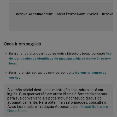
 Remove
-
AcctADAccount 
-
IdentityPoolName MyPool 
-
RemovalO
Onde ir em seguida
Para criar catálogos unidos ao Active Directory local, consulte
Pool
de identidades de identidade de máquina unida ao Active Directory
local
.
Para gerenciar contas de serviço, consulte
Gerenciar contas de
serviço
.
A versão oficial desta documentação do produto está em
inglês. Qualquer versão em outro idioma é fornecida apenas
para sua conveniência e pode incluir conteúdo traduzido
automaticamente. Para obter mais informações, consulte o
Aviso Legal sobre Tradução Automática em
Cloud Software
Group home
.