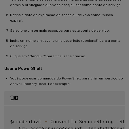
domínio privilegiada que você deseja usar como conta de serviço.
Defina a data de expiração da senha ou deixe-a como “nunca
expira”.
Selecione um ou mais escopos para esta conta de serviço.
Insira um nome amigável e uma descrição (opcional) para a conta
de serviço.
Clique em
“Concluir”
para finalizar a criação.
Usar o PowerShell
Você pode usar comandos do PowerShell para criar um serviço do
Active Directory local. Por exemplo:
$credential 
=
 ConvertTo
-
SecureString 
-
Str
-
  New
-
AcctServiceAccount 
-
IdentityProvid