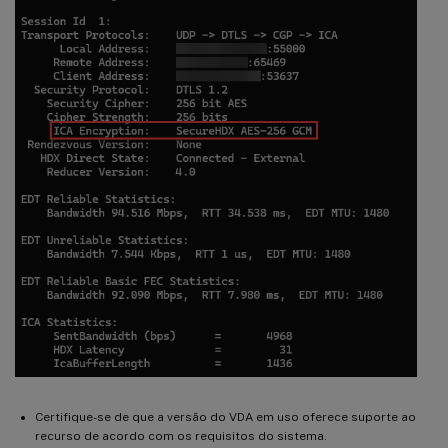
Certifique-se de que a versão do VDA em uso oferece suporte ao
recurso de acordo com os requisitos do sistema.