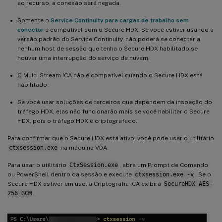
ao recurso, a conexão será negada.
Somente o
Service Continuity para cargas de trabalho sem
conector
é compatível com o Secure HDX. Se você estiver usando a
versão padrão do Service Continuity, não poderá se conectar a
nenhum host de sessão que tenha o Secure HDX habilitado se
houver uma interrupção do serviço de nuvem.
O Multi-Stream ICA não é compatível quando o Secure HDX está
habilitado.
Se você usar soluções de terceiros que dependem da inspeção do
tráfego HDX, elas não funcionarão mais se você habilitar o Secure
HDX, pois o tráfego HDX é criptografado.
Para confirmar que o Secure HDX está ativo, você pode usar o utilitário
ctxsession.exe
na máquina VDA.
Para usar o utilitário
CtxSession.exe
, abra um Prompt de Comando
ou PowerShell dentro da sessão e execute
ctxsession.exe -v
. Se o
Secure HDX estiver em uso, a Criptografia ICA exibirá
SecureHDX AES-
256 GCM
.