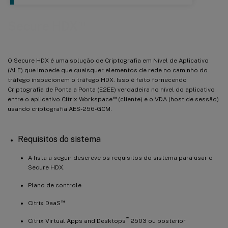
™
Secure HDX
O Secure HDX é uma solução de Criptografia em Nível de Aplicativo
(ALE) que impede que quaisquer elementos de rede no caminho do
tráfego inspecionem o tráfego HDX. Isso é feito fornecendo
Criptografia de Ponta a Ponta (E2EE) verdadeira no nível do aplicativo
™
entre o aplicativo Citrix Workspace
(cliente) e o VDA (host de sessão)
usando criptografia AES-256-GCM.
Requisitos do sistema
A lista a seguir descreve os requisitos do sistema para usar o
Secure HDX.
Plano de controle
™
Citrix DaaS
™
Citrix Virtual Apps and Desktops
2503 ou posterior