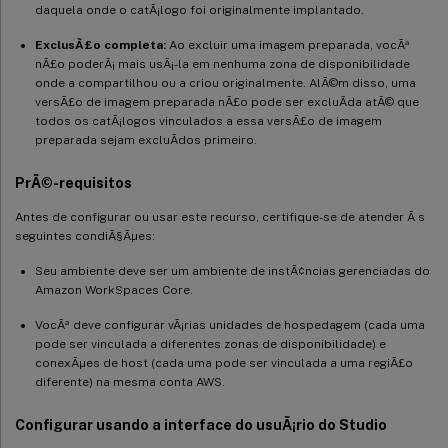
daquela onde o catÃ¡logo foi originalmente implantado.
ExclusÃ£o completa:
Ao excluir uma imagem preparada, vocÃª
nÃ£o poderÃ¡ mais usÃ¡-la em nenhuma zona de disponibilidade
onde a compartilhou ou a criou originalmente. AlÃ©m disso, uma
versÃ£o de imagem preparada nÃ£o pode ser excluÃ­da atÃ© que
todos os catÃ¡logos vinculados a essa versÃ£o de imagem
preparada sejam excluÃ­dos primeiro.
PrÃ©-requisitos
Antes de configurar ou usar este recurso, certifique-se de atender Ã s
seguintes condiÃ§Ãµes:
Seu ambiente deve ser um ambiente de instÃ¢ncias gerenciadas do
Amazon WorkSpaces Core.
VocÃª deve configurar vÃ¡rias unidades de hospedagem (cada uma
pode ser vinculada a diferentes zonas de disponibilidade) e
conexÃµes de host (cada uma pode ser vinculada a uma regiÃ£o
diferente) na mesma conta AWS.
Configurar usando a interface do usuÃ¡rio do Studio