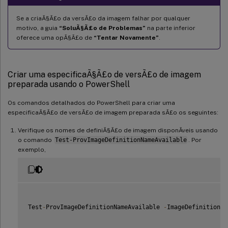
Se a criaÃ§Ã£o da versÃ£o da imagem falhar por qualquer
motivo, a guia
“SoluÃ§Ã£o de Problemas”
na parte inferior
oferece uma opÃ§Ã£o de
“Tentar Novamente”
.
Criar uma especificaÃ§Ã£o de versÃ£o de imagem
preparada usando o PowerShell
Os comandos detalhados do PowerShell para criar uma
especificaÃ§Ã£o de versÃ£o de imagem preparada sÃ£o os seguintes:
Verifique os nomes de definiÃ§Ã£o de imagem disponÃ­veis usando
o comando
Test-ProvImageDefinitionNameAvailable
. Por
exemplo,
Test
-
ProvImageDefinitionNameAvailable 
-
ImageDefinitionNa