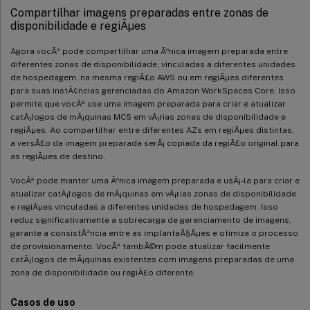
Compartilhar imagens preparadas entre zonas de
disponibilidade e regiÃµes
Agora vocÃª pode compartilhar uma Ãºnica imagem preparada entre
diferentes zonas de disponibilidade, vinculadas a diferentes unidades
de hospedagem, na mesma regiÃ£o AWS ou em regiÃµes diferentes
para suas instÃ¢ncias gerenciadas do Amazon WorkSpaces Core. Isso
permite que vocÃª use uma imagem preparada para criar e atualizar
catÃ¡logos de mÃ¡quinas MCS em vÃ¡rias zonas de disponibilidade e
regiÃµes. Ao compartilhar entre diferentes AZs em regiÃµes distintas,
a versÃ£o da imagem preparada serÃ¡ copiada da regiÃ£o original para
as regiÃµes de destino.
VocÃª pode manter uma Ãºnica imagem preparada e usÃ¡-la para criar e
atualizar catÃ¡logos de mÃ¡quinas em vÃ¡rias zonas de disponibilidade
e regiÃµes vinculadas a diferentes unidades de hospedagem. Isso
reduz significativamente a sobrecarga de gerenciamento de imagens,
garante a consistÃªncia entre as implantaÃ§Ãµes e otimiza o processo
de provisionamento. VocÃª tambÃ©m pode atualizar facilmente
catÃ¡logos de mÃ¡quinas existentes com imagens preparadas de uma
zona de disponibilidade ou regiÃ£o diferente.
Casos de uso