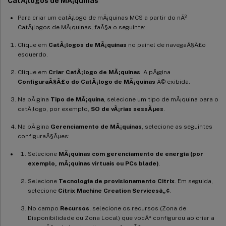
CatÃ¡logos de MÃ¡quinas
Para criar um catÃ¡logo de mÃ¡quinas MCS a partir do nÃ³
CatÃ¡logos de MÃ¡quinas, faÃ§a o seguinte:
Clique em
CatÃ¡logos de MÃ¡quinas
no painel de navegaÃ§Ã£o
esquerdo.
Clique em
Criar CatÃ¡logo de MÃ¡quinas
. A pÃ¡gina
ConfiguraÃ§Ã£o do CatÃ¡logo de MÃ¡quinas
Ã© exibida.
Na pÃ¡gina
Tipo de MÃ¡quina
, selecione um tipo de mÃ¡quina para o
catÃ¡logo, por exemplo,
SO de vÃ¡rias sessÃµes
.
Na pÃ¡gina
Gerenciamento de MÃ¡quinas
, selecione as seguintes
configuraÃ§Ãµes:
Selecione
MÃ¡quinas com gerenciamento de energia (por
exemplo, mÃ¡quinas virtuais ou PCs blade)
.
Selecione
Tecnologia de provisionamento Citrix
. Em seguida,
selecione
Citrix Machine Creation Servicesâ„¢
.
No campo
Recursos
, selecione os recursos (Zona de
Disponibilidade ou Zona Local) que vocÃª configurou ao criar a