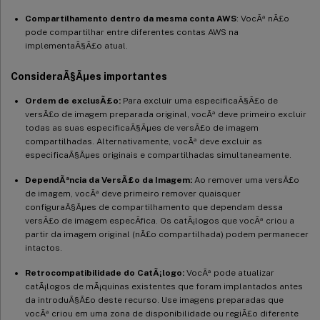
Compartilhamento dentro da mesma conta AWS
: VocÃª nÃ£o
pode compartilhar entre diferentes contas AWS na
implementaÃ§Ã£o atual.
ConsideraÃ§Ãµes importantes
Ordem de exclusÃ£o:
Para excluir uma especificaÃ§Ã£o de
versÃ£o de imagem preparada original, vocÃª deve primeiro excluir
todas as suas especificaÃ§Ãµes de versÃ£o de imagem
compartilhadas. Alternativamente, vocÃª deve excluir as
especificaÃ§Ãµes originais e compartilhadas simultaneamente.
DependÃªncia da VersÃ£o da Imagem:
Ao remover uma versÃ£o
de imagem, vocÃª deve primeiro remover quaisquer
configuraÃ§Ãµes de compartilhamento que dependam dessa
versÃ£o de imagem especÃ­fica. Os catÃ¡logos que vocÃª criou a
partir da imagem original (nÃ£o compartilhada) podem permanecer
intactos.
Retrocompatibilidade do CatÃ¡logo:
VocÃª pode atualizar
catÃ¡logos de mÃ¡quinas existentes que foram implantados antes
da introduÃ§Ã£o deste recurso. Use imagens preparadas que
vocÃª criou em uma zona de disponibilidade ou regiÃ£o diferente