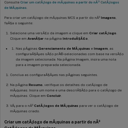
Consulte
Criar um catÃ¡logo de mÃ¡quinas a partir do nÃ³ CatÃ¡logos
de MÃ¡quinas
.
Para criar um catÃ¡logo de mÃ¡quinas MCS a partir do nÃ³
Imagens
,
faÃ§a o seguinte:
Selecione uma versÃ£o da imagem e clique em
Criar catÃ¡logo
.
Clique em
AvanÃ§ar
na pÃ¡gina
IntroduÃ§Ã£o
.
Nas pÃ¡ginas
Gerenciamento de MÃ¡quinas
e
Imagem
, as
configuraÃ§Ãµes sÃ£o prÃ©-selecionadas com base na versÃ£o
da imagem selecionada. Na pÃ¡gina Imagem, insira uma nota
para a imagem preparada selecionada.
Conclua as configuraÃ§Ãµes nas pÃ¡ginas seguintes.
Na pÃ¡gina
Resumo
, verifique os detalhes do catÃ¡logo de
mÃ¡quinas. Insira um nome e uma descriÃ§Ã£o para o catÃ¡logo de
mÃ¡quinas. Clique em
Concluir
.
VÃ¡ para o nÃ³
CatÃ¡logos de MÃ¡quinas
para ver o catÃ¡logo de
mÃ¡quinas criado.
Criar um catÃ¡logo de mÃ¡quinas a partir do nÃ³