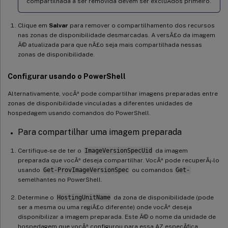
compartilhada a ser removida devem ser excluÃ­dos primeiro.
Clique em
Salvar
para remover o compartilhamento dos recursos
nas zonas de disponibilidade desmarcadas. A versÃ£o da imagem
Ã© atualizada para que nÃ£o seja mais compartilhada nessas
zonas de disponibilidade.
Configurar usando o PowerShell
Alternativamente, vocÃª pode compartilhar imagens preparadas entre
zonas de disponibilidade vinculadas a diferentes unidades de
hospedagem usando comandos do PowerShell.
Para compartilhar uma imagem preparada
Certifique-se de ter o
ImageVersionSpecUid
da imagem
preparada que vocÃª deseja compartilhar. VocÃª pode recuperÃ¡-lo
usando
Get-ProvImageVersionSpec
ou comandos
Get-
semelhantes no PowerShell.
Determine o
HostingUnitName
da zona de disponibilidade (pode
ser a mesma ou uma regiÃ£o diferente) onde vocÃª deseja
disponibilizar a imagem preparada. Este Ã© o nome da unidade de
hospedagem que vocÃª configurou para essa AZ especÃ­fica.