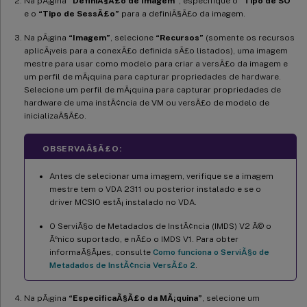
Na pÃ¡gina
“DefiniÃ§Ã£o de Imagem”
, especifique o
“Tipo de SO”
e o
“Tipo de SessÃ£o”
para a definiÃ§Ã£o da imagem.
Na pÃ¡gina
“Imagem”
, selecione
“Recursos”
(somente os recursos
aplicÃ¡veis para a conexÃ£o definida sÃ£o listados), uma imagem
mestre para usar como modelo para criar a versÃ£o da imagem e
um perfil de mÃ¡quina para capturar propriedades de hardware.
Selecione um perfil de mÃ¡quina para capturar propriedades de
hardware de uma instÃ¢ncia de VM ou versÃ£o de modelo de
inicializaÃ§Ã£o.
OBSERVAÃ§Ã£O:
Antes de selecionar uma imagem, verifique se a imagem
mestre tem o VDA 2311 ou posterior instalado e se o
driver MCSIO estÃ¡ instalado no VDA.
O ServiÃ§o de Metadados de InstÃ¢ncia (IMDS) V2 Ã© o
Ãºnico suportado, e nÃ£o o IMDS V1. Para obter
informaÃ§Ãµes, consulte
Como funciona o ServiÃ§o de
Metadados de InstÃ¢ncia VersÃ£o 2
.
Na pÃ¡gina
“EspecificaÃ§Ã£o da MÃ¡quina”
, selecione um