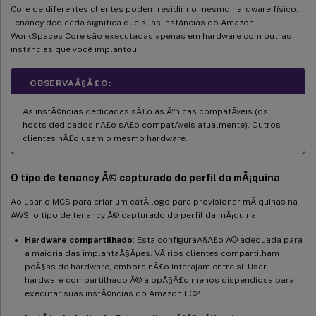
Core de diferentes clientes podem residir no mesmo hardware físico.
Tenancy dedicada significa que suas instâncias do Amazon
WorkSpaces Core são executadas apenas em hardware com outras
instâncias que você implantou.
OBSERVAÃ§Ã£O:
As instÃ¢ncias dedicadas sÃ£o as Ãºnicas compatÃ­veis (os
hosts dedicados nÃ£o sÃ£o compatÃ­veis atualmente). Outros
clientes nÃ£o usam o mesmo hardware.
O tipo de tenancy Ã© capturado do perfil da mÃ¡quina
Ao usar o MCS para criar um catÃ¡logo para provisionar mÃ¡quinas na
AWS, o tipo de tenancy Ã© capturado do perfil da mÃ¡quina.
Hardware compartilhado
: Esta configuraÃ§Ã£o Ã© adequada para
a maioria das implantaÃ§Ãµes. VÃ¡rios clientes compartilham
peÃ§as de hardware, embora nÃ£o interajam entre si. Usar
hardware compartilhado Ã© a opÃ§Ã£o menos dispendiosa para
executar suas instÃ¢ncias do Amazon EC2.