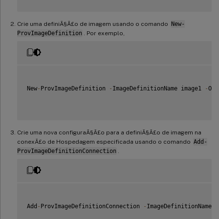
Crie uma definiÃ§Ã£o de imagem usando o comando
New-
ProvImageDefinition
. Por exemplo,
New
-
ProvImageDefinition 
-
ImageDefinitionName image1 
-
OsT
Crie uma nova configuraÃ§Ã£o para a definiÃ§Ã£o de imagem na
conexÃ£o de Hospedagem especificada usando o comando
Add-
ProvImageDefinitionConnection
.
Add
-
ProvImageDefinitionConnection 
-
ImageDefinitionName i