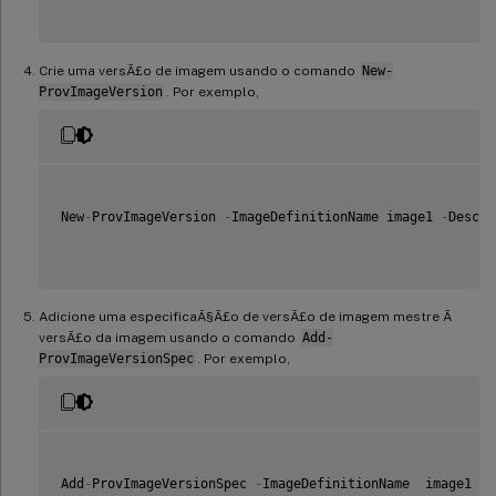
Crie uma versÃ£o de imagem usando o comando
New-
ProvImageVersion
. Por exemplo,
New
-
ProvImageVersion 
-
ImageDefinitionName image1 
-
Descri
Adicione uma especificaÃ§Ã£o de versÃ£o de imagem mestre Ã
versÃ£o da imagem usando o comando
Add-
ProvImageVersionSpec
. Por exemplo,
Add
-
ProvImageVersionSpec 
-
ImageDefinitionName  image1  
-