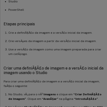
Studio
PowerShell
Etapas principais
Crie a definiÃ§Ã£o da imagem e a versÃ£o inicial da imagem.
Crie versÃµes da imagem a partir da versÃ£o inicial da imagem.
Use a versÃ£o da imagem como uma imagem preparada para criar
um catÃ¡logo.
Criar uma definiÃ§Ã£o de imagem e a versÃ£o inicial da
imagem usando o Studio
Para criar uma definiÃ§Ã£o de imagem e a versÃ£o inicial da imagem,
faÃ§a o seguinte:
No Studio, vÃ¡ para o nÃ³
Imagens
e clique em
“Criar DefiniÃ§Ã£o
de Imagem”
. Clique em
“AvanÃ§ar”
na pÃ¡gina
“IntroduÃ§Ã£o”
.