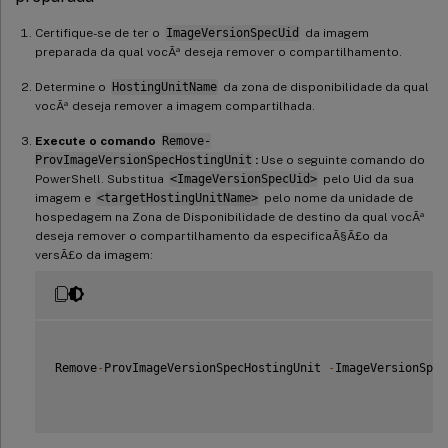
Certifique-se de ter o
ImageVersionSpecUid
da imagem
preparada da qual vocÃª deseja remover o compartilhamento.
Determine o
HostingUnitName
da zona de disponibilidade da qual
vocÃª deseja remover a imagem compartilhada.
Execute o comando
Remove-
ProvImageVersionSpecHostingUnit
:
Use o seguinte comando do
PowerShell. Substitua
<ImageVersionSpecUid>
pelo Uid da sua
imagem e
<targetHostingUnitName>
pelo nome da unidade de
hospedagem na Zona de Disponibilidade de destino da qual vocÃª
deseja remover o compartilhamento da especificaÃ§Ã£o da
versÃ£o da imagem:
Remove
-
ProvImageVersionSpecHostingUnit 
-
ImageVersionSpec