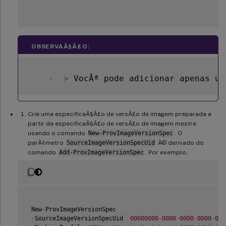
OBSERVAÃ§Ã£O:
-
>
 VocÃª pode adicionar apenas um
Crie uma especificaÃ§Ã£o de versÃ£o de imagem preparada a
partir da especificaÃ§Ã£o de versÃ£o de imagem mestre
usando o comando
New-ProvImageVersionSpec
. O
parÃ¢metro
SourceImageVersionSpecUid
Ã© derivado do
comando
Add-ProvImageVersionSpec
. Por exemplo,
 New
-
ProvImageVersionSpec

-
SourceImageVersionSpecUid  
00000000
-
0000
-
0000
-
0000
-
000