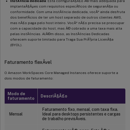
InstÃ¢ncia dedicada
: Esta configuraÃ§Ã£o Ã© mais adequada para
implantaÃ§Ãµes com requisitos especÃ­ficos de seguranÃ§a ou
conformidade. Com uma instÃ¢ncia dedicada, vocÃª ainda desfruta
dos benefÃ­cios de ter um host separado de outros clientes AWS,
mas nÃ£o paga pelo host inteiro. VocÃª nÃ£o precisa se preocupar
com a capacidade do host, mas Ã© cobrado a uma taxa mais alta
pelas instÃ¢ncias. AlÃ©m disso, as InstÃ¢ncias Dedicadas
oferecem suporte limitado para Traga Sua PrÃ³pria LicenÃ§a
(BYOL).
Faturamento flexÃ­vel
O Amazon WorkSpaces Core Managed Instances oferece suporte a
dois modos de faturamento:
Modo de
DescriÃ§Ã£o
faturamento
Faturamento fixo, mensal, com taxa fixa.
Mensal
Ideal para desktops persistentes e cargas
de trabalho previsÃ­veis.