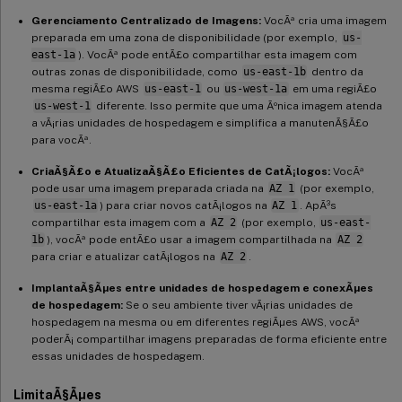
Gerenciamento Centralizado de Imagens:
VocÃª cria uma imagem
preparada em uma zona de disponibilidade (por exemplo,
us-
east-1a
). VocÃª pode entÃ£o compartilhar esta imagem com
outras zonas de disponibilidade, como
us-east-1b
dentro da
mesma regiÃ£o AWS
us-east-1
ou
us-west-1a
em uma regiÃ£o
us-west-1
diferente. Isso permite que uma Ãºnica imagem atenda
a vÃ¡rias unidades de hospedagem e simplifica a manutenÃ§Ã£o
para vocÃª.
CriaÃ§Ã£o e AtualizaÃ§Ã£o Eficientes de CatÃ¡logos:
VocÃª
pode usar uma imagem preparada criada na
AZ 1
(por exemplo,
us-east-1a
) para criar novos catÃ¡logos na
AZ 1
. ApÃ³s
compartilhar esta imagem com a
AZ 2
(por exemplo,
us-east-
1b
), vocÃª pode entÃ£o usar a imagem compartilhada na
AZ 2
para criar e atualizar catÃ¡logos na
AZ 2
.
ImplantaÃ§Ãµes entre unidades de hospedagem e conexÃµes
de hospedagem:
Se o seu ambiente tiver vÃ¡rias unidades de
hospedagem na mesma ou em diferentes regiÃµes AWS, vocÃª
poderÃ¡ compartilhar imagens preparadas de forma eficiente entre
essas unidades de hospedagem.
LimitaÃ§Ãµes