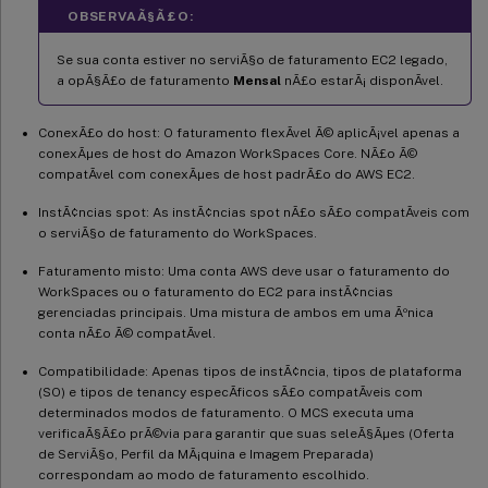
OBSERVAÃ§Ã£O:
Se sua conta estiver no serviÃ§o de faturamento EC2 legado,
a opÃ§Ã£o de faturamento
Mensal
nÃ£o estarÃ¡ disponÃ­vel.
ConexÃ£o do host: O faturamento flexÃ­vel Ã© aplicÃ¡vel apenas a
conexÃµes de host do Amazon WorkSpaces Core. NÃ£o Ã©
compatÃ­vel com conexÃµes de host padrÃ£o do AWS EC2.
InstÃ¢ncias spot: As instÃ¢ncias spot nÃ£o sÃ£o compatÃ­veis com
o serviÃ§o de faturamento do WorkSpaces.
Faturamento misto: Uma conta AWS deve usar o faturamento do
WorkSpaces ou o faturamento do EC2 para instÃ¢ncias
gerenciadas principais. Uma mistura de ambos em uma Ãºnica
conta nÃ£o Ã© compatÃ­vel.
Compatibilidade: Apenas tipos de instÃ¢ncia, tipos de plataforma
(SO) e tipos de tenancy especÃ­ficos sÃ£o compatÃ­veis com
determinados modos de faturamento. O MCS executa uma
verificaÃ§Ã£o prÃ©via para garantir que suas seleÃ§Ãµes (Oferta
de ServiÃ§o, Perfil da MÃ¡quina e Imagem Preparada)
correspondam ao modo de faturamento escolhido.