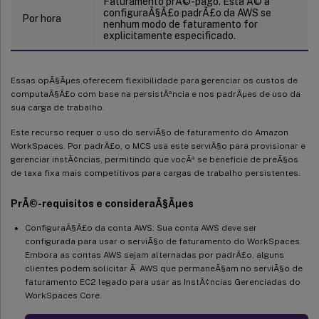
Faturamento prÃ©-pago. Esta Ã© a
configuraÃ§Ã£o padrÃ£o da AWS se
Por hora
nenhum modo de faturamento for
explicitamente especificado.
Essas opÃ§Ãµes oferecem flexibilidade para gerenciar os custos de
computaÃ§Ã£o com base na persistÃªncia e nos padrÃµes de uso da
sua carga de trabalho.
Este recurso requer o uso do serviÃ§o de faturamento do Amazon
WorkSpaces. Por padrÃ£o, o MCS usa este serviÃ§o para provisionar e
gerenciar instÃ¢ncias, permitindo que vocÃª se beneficie de preÃ§os
de taxa fixa mais competitivos para cargas de trabalho persistentes.
PrÃ©-requisitos e consideraÃ§Ãµes
ConfiguraÃ§Ã£o da conta AWS: Sua conta AWS deve ser
configurada para usar o serviÃ§o de faturamento do WorkSpaces.
Embora as contas AWS sejam alternadas por padrÃ£o, alguns
clientes podem solicitar Ã AWS que permaneÃ§am no serviÃ§o de
faturamento EC2 legado para usar as InstÃ¢ncias Gerenciadas do
WorkSpaces Core.