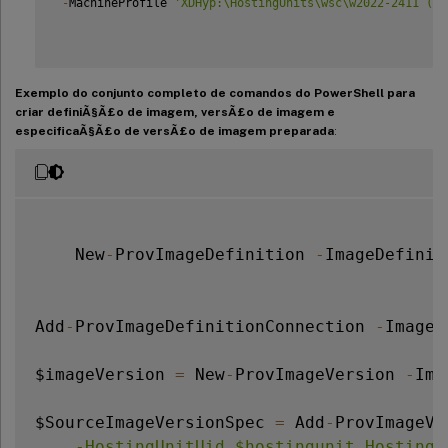
-
MachineProfile 
'XDHyp:\HostingUnits\wsc\w2022-2411 (lt
Exemplo do conjunto completo de comandos do PowerShell para
criar definiÃ§Ã£o de imagem, versÃ£o de imagem e
especificaÃ§Ã£o de versÃ£o de imagem preparada
:
    New
-
ProvImageDefinition 
-
ImageDefinit
Add
-
ProvImageDefinitionConnection 
-
ImageD
$imageVersion 
=
 New
-
ProvImageVersion 
-
Ima
$SourceImageVersionSpec 
=
 Add
-
ProvImageVe
    -HostingUnitUid $hostingunit.HostingU