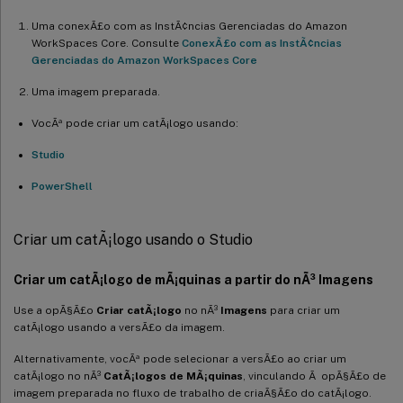
Uma conexÃ£o com as InstÃ¢ncias Gerenciadas do Amazon
WorkSpaces Core. Consulte
ConexÃ£o com as InstÃ¢ncias
Gerenciadas do Amazon WorkSpaces Core
Uma imagem preparada.
VocÃª pode criar um catÃ¡logo usando:
Studio
PowerShell
Criar um catÃ¡logo usando o Studio
Criar um catÃ¡logo de mÃ¡quinas a partir do nÃ³ Imagens
Use a opÃ§Ã£o
Criar catÃ¡logo
no nÃ³
Imagens
para criar um
catÃ¡logo usando a versÃ£o da imagem.
Alternativamente, vocÃª pode selecionar a versÃ£o ao criar um
catÃ¡logo no nÃ³
CatÃ¡logos de MÃ¡quinas
, vinculando Ã opÃ§Ã£o de
imagem preparada no fluxo de trabalho de criaÃ§Ã£o do catÃ¡logo.