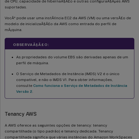
de CPU, capacidade de hibernaÃ§Ã£o e outras configuraÃ§Ãµes AWS
suportadas.
VocÃª pode usar uma instÃ¢ncia EC2 da AWS (VM) ou uma versÃ£o de
modelo de inicializaÃ§Ã£o da AWS como entrada do perfil de
mÃ¡quina.
OBSERVAÃ§Ã£O:
As propriedades do volume EBS são derivadas apenas de um
perfil de máquina.
O Serviço de Metadados de Instância (IMDS) V2 é o único
compatível, e não o IMDS V1. Para obter informações,
consulte
Como funciona o Serviço de Metadados de Instância
Versão 2
.
Tenancy AWS
A AWS oferece as seguintes opções de tenancy: tenancy
compartilhada (o tipo padrão) e tenancy dedicada. Tenancy
compartilhada significa que várias instâncias do Amazon WorkSpaces