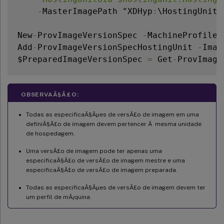
-
MasterImagePath "XDHyp
:
\HostingUnits
New
-
ProvImageVersionSpec 
-
MachineProfile 
Add
-
ProvImageVersionSpecHostingUnit 
-
Imag
$PreparedImageVersionSpec 
=
 Get
-
ProvImage
OBSERVAÃ§Ã£O:
Todas as especificaÃ§Ãµes de versÃ£o de imagem em uma
definiÃ§Ã£o de imagem devem pertencer Ã mesma unidade
de hospedagem.
Uma versÃ£o de imagem pode ter apenas uma
especificaÃ§Ã£o de versÃ£o de imagem mestre e uma
especificaÃ§Ã£o de versÃ£o de imagem preparada.
Todas as especificaÃ§Ãµes de versÃ£o de imagem devem ter
um perfil de mÃ¡quina.