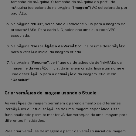
tamanho de mÃ¡quina. O tamanho da mÃ¡quina do perfil de
mÃ¡quina (selecionado na pÃ¡gina
“Imagem”
) Ã© selecionado por
padrÃ£o.
Na pÃ¡gina
“NICs”
, selecione ou adicione NICs para a imagem de
preparaÃ§Ã£o. Para cada NIC, selecione uma sub-rede VPC
associada.
Na pÃ¡gina
“DescriÃ§Ã£o da VersÃ£o”
, insira uma descriÃ§Ã£o
para a versÃ£o inicial da imagem criada.
Na pÃ¡gina
“Resumo”
, verifique os detalhes da definiÃ§Ã£o da
imagem e da versÃ£o inicial da imagem criada. Insira um nome e
uma descriÃ§Ã£o para a definiÃ§Ã£o da imagem. Clique em
“Concluir”
.
Criar versÃµes de imagem usando o Studio
As versÃµes de imagem permitem o gerenciamento de diferentes
iteraÃ§Ãµes ou atualizaÃ§Ãµes de uma imagem especÃ­fica. Essa
funcionalidade permite manter vÃ¡rias versÃµes de uma imagem para
diferentes finalidades.
Para criar versÃµes de imagem a partir da versÃ£o inicial da imagem,