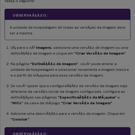
faÃ§a o seguinte:
OBSERVAÃ§Ã£O:
A unidade de hospedagem de todas as versÃµes da imagem deve
ser a mesma.
VÃ¡ para o nÃ³
Imagens
, selecione uma versÃ£o de imagem ou uma
definiÃ§Ã£o de imagem e clique em
“Criar VersÃ£o de Imagem”
.
Na pÃ¡gina
“DefiniÃ§Ã£o de imagem”
, vocÃª pode alterar a
unidade de hospedagem e selecionar novamente a imagem mestre
e o perfil de mÃ¡quina para essa versÃ£o da imagem.
Se vocÃª quiser que a configuraÃ§Ã£o da versÃ£o da imagem seja
diferente da versÃ£o inicial da imagem configurada, configure as
definiÃ§Ãµes nas pÃ¡ginas
“EspecificaÃ§Ã£o da MÃ¡quina”
e
“NICs”
da caixa de diÃ¡logo
“Criar VersÃ£o de Imagem”
.
Adicione uma descriÃ§Ã£o para a versÃ£o da imagem. Clique em
“Concluir”
.
OBSERVAÃ§Ã£O: