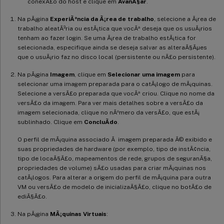
conexÃ£o do host e clique em
AvanÃ§ar
.
Na pÃ¡gina
ExperiÃªncia da Ã¡rea de trabalho
, selecione a Ã¡rea de
trabalho aleatÃ³ria ou estÃ¡tica que vocÃª deseja que os usuÃ¡rios
tenham ao fazer login. Se uma Ã¡rea de trabalho estÃ¡tica for
selecionada, especifique ainda se deseja salvar as alteraÃ§Ãµes
que o usuÃ¡rio faz no disco local (persistente ou nÃ£o persistente).
Na pÃ¡gina
Imagem
, clique em
Selecionar uma imagem
para
selecionar uma imagem preparada para o catÃ¡logo de mÃ¡quinas.
Selecione a versÃ£o preparada que vocÃª criou. Clique no nome da
versÃ£o da imagem. Para ver mais detalhes sobre a versÃ£o da
imagem selecionada, clique no nÃºmero da versÃ£o, que estÃ¡
sublinhado. Clique em
ConcluÃ­do
.
O perfil de mÃ¡quina associado Ã imagem preparada Ã© exibido e
suas propriedades de hardware (por exemplo, tipo de instÃ¢ncia,
tipo de locaÃ§Ã£o, mapeamentos de rede, grupos de seguranÃ§a,
propriedades de volume) sÃ£o usadas para criar mÃ¡quinas nos
catÃ¡logos. Para alterar a origem do perfil de mÃ¡quina para outra
VM ou versÃ£o de modelo de inicializaÃ§Ã£o, clique no botÃ£o de
ediÃ§Ã£o.
Na pÃ¡gina
MÃ¡quinas Virtuais
: