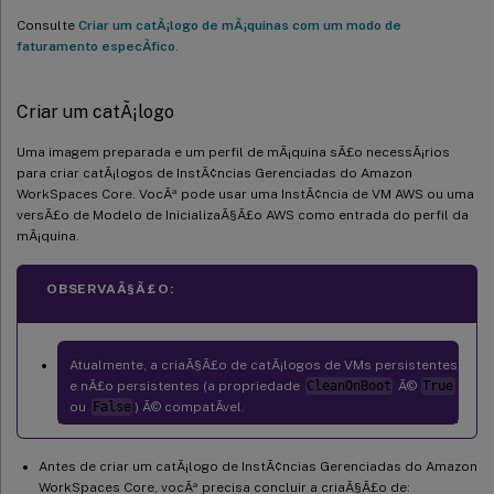
Consulte
Criar um catÃ¡logo de mÃ¡quinas com um modo de
faturamento especÃ­fico
.
Criar um catÃ¡logo
Uma imagem preparada e um perfil de mÃ¡quina sÃ£o necessÃ¡rios
para criar catÃ¡logos de InstÃ¢ncias Gerenciadas do Amazon
WorkSpaces Core. VocÃª pode usar uma InstÃ¢ncia de VM AWS ou uma
versÃ£o de Modelo de InicializaÃ§Ã£o AWS como entrada do perfil da
mÃ¡quina.
OBSERVAÃ§Ã£O:
Atualmente, a criaÃ§Ã£o de catÃ¡logos de VMs persistentes
e nÃ£o persistentes (a propriedade
CleanOnBoot
Ã©
True
ou
False
) Ã© compatÃ­vel.
Antes de criar um catÃ¡logo de InstÃ¢ncias Gerenciadas do Amazon
WorkSpaces Core, vocÃª precisa concluir a criaÃ§Ã£o de: