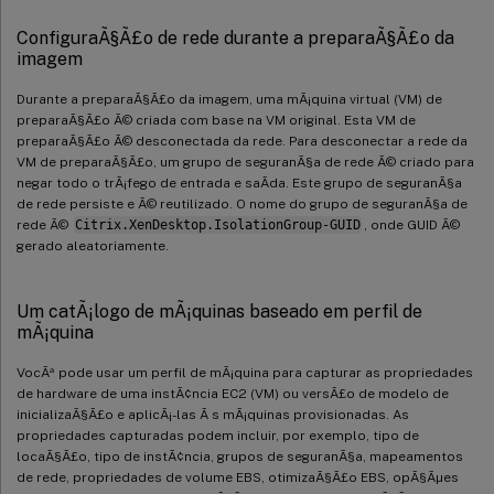
ConfiguraÃ§Ã£o de rede durante a preparaÃ§Ã£o da
imagem
Durante a preparaÃ§Ã£o da imagem, uma mÃ¡quina virtual (VM) de
preparaÃ§Ã£o Ã© criada com base na VM original. Esta VM de
preparaÃ§Ã£o Ã© desconectada da rede. Para desconectar a rede da
VM de preparaÃ§Ã£o, um grupo de seguranÃ§a de rede Ã© criado para
negar todo o trÃ¡fego de entrada e saÃ­da. Este grupo de seguranÃ§a
de rede persiste e Ã© reutilizado. O nome do grupo de seguranÃ§a de
rede Ã©
Citrix.XenDesktop.IsolationGroup-GUID
, onde GUID Ã©
gerado aleatoriamente.
Um catÃ¡logo de mÃ¡quinas baseado em perfil de
mÃ¡quina
VocÃª pode usar um perfil de mÃ¡quina para capturar as propriedades
de hardware de uma instÃ¢ncia EC2 (VM) ou versÃ£o de modelo de
inicializaÃ§Ã£o e aplicÃ¡-las Ã s mÃ¡quinas provisionadas. As
propriedades capturadas podem incluir, por exemplo, tipo de
locaÃ§Ã£o, tipo de instÃ¢ncia, grupos de seguranÃ§a, mapeamentos
de rede, propriedades de volume EBS, otimizaÃ§Ã£o EBS, opÃ§Ãµes