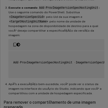
Execute o comando
Add-ProvImageVersionSpecHostingUnit
:
Use o seguinte comando do PowerShell. Substitua
<ImageVersionSpecUid>
pelo Uid da sua imagem e
<targetHostingUnitName>
pelo nome da unidade de
hospedagem na zona de disponibilidade de destino para a qual
vocÃª deseja compartilhar a especificaÃ§Ã£o da versÃ£o da
imagem:
Add
-
ProvImageVersionSpecHostingUnit 
-
ImageVersionSpecUid
ApÃ³s a execuÃ§Ã£o bem-sucedida, vocÃª pode ver o status da
imagem na interface do usuÃ¡rio do Studio, indicando que vocÃª a
compartilhou com a unidade de hospedagem especificada.
Para remover o compartilhamento de uma imagem
preparada