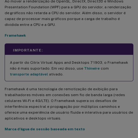
Ao mover a renderização de OpenGL, DirectX, Direct3D e Windows
Presentation Foundation (WPF) para a GPU do servidor, a renderização
de gráficos não retarda a CPU do servidor. Além disso, o servidor é
capaz de processar mais gráficos porque a carga de trabalho é
dividida entre a CPU e a GPU.
Framehawk
IMPORTANTE:
A partir do Citrix Virtual Apps and Desktops 7 1903, o Framehawk
não é mais suportado. Em vez disso, use
Thinwire
com
transporte adaptável
ativado.
Framehawk é uma tecnologia de remotização de exibição para
trabalhadores móveis em conexões sem fio de banda larga (redes
celulares Wi-Fi e 4G/LTE). O Framehawk supera os desafios de
interferência espectral e propagação por múltiplos caminhos e
oferece uma experiência de usuário fluida e interativa para usuários de
aplicativos e desktops virtuais.
Marca d’água de sessão baseada em texto