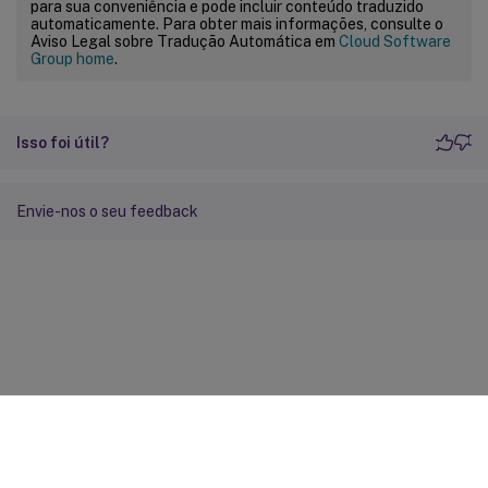
para sua conveniência e pode incluir conteúdo traduzido
automaticamente. Para obter mais informações, consulte o
Aviso Legal sobre Tradução Automática em
Cloud Software
Group home
.
Isso foi útil?
Envie-nos o seu feedback