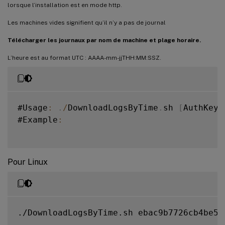
lorsque l’installation est en mode http.
Les machines vides signifient qu’il n’y a pas de journal
Télécharger les journaux par nom de machine et plage horaire.
L’heure est au format UTC : AAAA-mm-jjTHH:MM:SSZ.
#Usage
:
.
/
DownloadLogsByTime
.
sh 
[
AuthKey
]
#Example
:
Pour Linux
./DownloadLogsByTime.sh ebac9b7726cb4be59