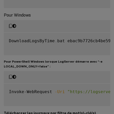
Pour Windows
DownloadLogsByTime
.
bat ebac9b7726cb4be597
Pour PowerShell Windows lorsque LogServer démarre avec “-e
LOCAL_DOWN_ONLY=false” :
Invoke-WebRequest 
-Uri
"https://logserver
Télécharger les journaux par filtre de mot(s)-clé(s).