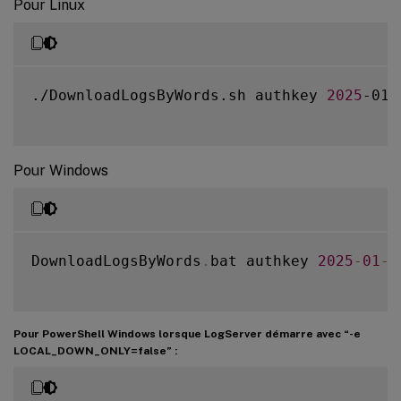
Pour Linux
./DownloadLogsByWords.sh authkey 
2025
-01-
Pour Windows
DownloadLogsByWords
.
bat authkey 
2025
-
01
-
0
Pour PowerShell Windows lorsque LogServer démarre avec “-e
LOCAL_DOWN_ONLY=false” :