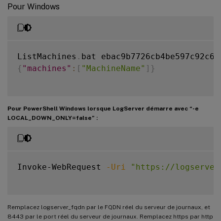
Pour Windows
ListMachines
.
{
"machines"
:
[
"MachineName"
]
}
Pour PowerShell Windows lorsque LogServer démarre avec “-e
LOCAL_DOWN_ONLY=false” :
Invoke-WebRequest 
-Uri
"https://logserver
Remplacez logserver_fqdn par le FQDN réel du serveur de journaux, et
8443 par le port réel du serveur de journaux. Remplacez https par http