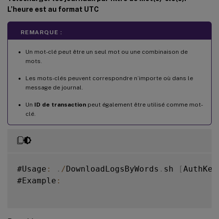
L’heure est au format UTC
REMARQUE :
Un mot-clé peut être un seul mot ou une combinaison de
mots.
Les mots-clés peuvent correspondre n’importe où dans le
message de journal.
Un
ID de transaction
peut également être utilisé comme mot-
clé.
#Usage
:
.
/
DownloadLogsByWords
.
sh 
[
AuthKey
#Example
: