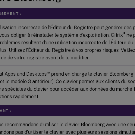
SSEMENT :
ilisation incorrecte de l’Éditeur du Registre peut générer des 
®
ous obliger à réinstaller le système d’exploitation. Citrix
ne p
roblèmes résultant d’une utilisation incorrecte de l’Éditeur du
lus. Utilisez l’Éditeur du Registre à vos propres risques. Veille
de de votre registre avant de le modifier.
™
ual Apps and Desktops
prend en charge le clavier Bloomberg
et le modèle 3 antérieur). Ce clavier permet aux clients du sect
ns spéciales du clavier pour accéder aux données du marché f
ctions rapidement.
ANT :
s recommandons d’utiliser le clavier Bloomberg avec une seu
dons pas d’utiliser le clavier avec plusieurs sessions simulta