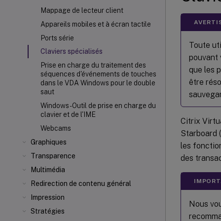
Mappage de lecteur client
AVERTI
Appareils mobiles et à écran tactile
Ports série
Toute ut
Claviers spécialisés
pouvant v
Prise en charge du traitement des
que les p
séquences d'événements de touches
être réso
dans le VDA Windows pour le double
saut
sauvegar
Windows - Outil de prise en charge du
clavier et de l'IME
Citrix Virt
Webcams
Starboard (
Graphiques
les fonctio
Transparence
des transa
Multimédia
IMPORT
Redirection de contenu général
Impression
Nous vou
Stratégies
recomman