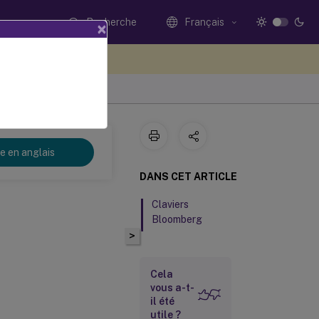
Recherche
Français
×
ez votre avis ici
re en anglais
DANS CET ARTICLE
Claviers
Bloomberg
>
Cela
vous a-t-
il été
utile ?