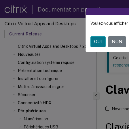
Documentation produit
Citrix Virtual Apps and Desktops
Voulez-vous afficher 
Ce contenu a 
Current Release
Citrix 
OUI
NON
Citrix Virtual Apps
and Desktops 7 2511
Nouveautés
Ce artic
Configuration système requise
responsa
Présentation technique
Installer et configurer
Clav
Mettre à niveau et migrer
Sécuriser
<
Connectivité HDX
Novembe
Périphériques
Numérisation
Clavi
Périphériques USB