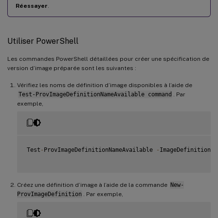
Réessayer
.
Utiliser PowerShell
Les commandes PowerShell détaillées pour créer une spécification de
version d’image préparée sont les suivantes :
Vérifiez les noms de définition d’image disponibles à l’aide de
Test-ProvImageDefinitionNameAvailable command
. Par
exemple,
Test
-
ProvImageDefinitionNameAvailable 
-
ImageDefinitionNa
Créez une définition d’image à l’aide de la commande
New-
ProvImageDefinition
. Par exemple,