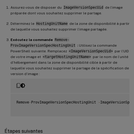
Assurez-vous de disposer du
ImageVersionSpecUid
de l’image
préparée dont vous souhaitez supprimer le partage.
Déterminez le
HostingUnitName
de la zone de disponibilité à partir
de laquelle vous souhaitez supprimer l’image partagée.
Exécutez la commande
Remove-
ProvImageVersionSpecHostingUnit
:
Utilisez la commande
PowerShell suivante. Remplacez
<ImageVersionSpecUid>
par l’UID
de votre image et
<targetHostingUnitName>
par le nom de l’unité
d’hébergement dans la zone de disponibilité cible à partir de
laquelle vous souhaitez supprimer le partage de la spécification de
version d’image :
Remove
-
ProvImageVersionSpecHostingUnit 
-
ImageVersionSpec
Étapes suivantes