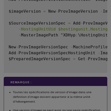
$imageVersion 
=
 New
-
ProvImageVersion 
-
Ima
$SourceImageVersionSpec 
=
 Add
-
ProvImageVe
    -HostingUnitUid $hostingunit.HostingU
-
MasterImagePath "XDHyp
:
\HostingUnits
New
-
ProvImageVersionSpec 
-
MachineProfile 
Add
-
ProvImageVersionSpecHostingUnit 
-
Imag
$PreparedImageVersionSpec 
=
 Get
-
ProvImage
REMARQUE :
Toutes les spécifications de version d’image dans une
définition d’image doivent appartenir à la même unité
d’hébergement.
Une version d’image ne peut avoir qu’une seule spécification