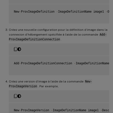
New
-
ProvImageDefinition 
-
ImageDefinitionName image1 
-
OsT
Créez une nouvelle configuration pour la définition d’image dans la
connexion d’hébergement spécifiée à l’aide de la commande
Add-
ProvImageDefinitionConnection
.
Add
-
ProvImageDefinitionConnection 
-
ImageDefinitionName i
Créez une version d’image à l’aide de la commande
New-
ProvImageVersion
. Par exemple,
New
-
ProvImageVersion 
-
ImageDefinitionName image1 
-
Descri