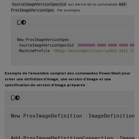
SourceImageVersionSpecUid
est dérivé de la commande
Add-
ProvImageVersionSpec
. Par exemple,
New
-
-
SourceImageVersionSpecUid  
00000000
-
0000
-
0000
-
0000
-
0000
-
MachineProfile 
'XDHyp:\HostingUnits\wsc\w2022-2411 (lt-
Exemple de l’ensemble complet des commandes PowerShell pour
créer une définition d’image, une version d’image et une
spécification de version d’image préparée
:
New
-
ProvImageDefinition 
-
ImageDefinitionN
Add
-
ProvImageDefinitionConnection 
-
ImageD