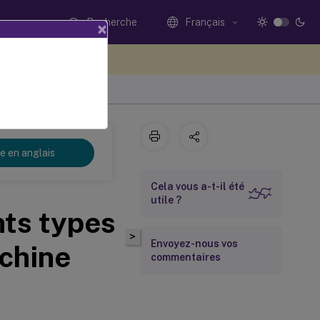
Recherche
Français
×
ez votre avis ici
re en anglais
Cela vous a-t-il été
utile ?
nts types
>
Envoyez-nous vos
achine
commentaires