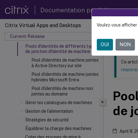
Gestion des images
Documentation produit
Créer des catalogues de machines
d'images préparées
Gérer les catalogues de machines
Citrix Virtual Apps and Desktops
Voulez-vous afficher 
Ce contenu a 
d'images préparées
Current Release
Créer des catalogues de machines
Citrix 
OUI
NON
Pools d'identités de différents types
de jonction d'identité de machine
Pool d'identités de machine jointes
Ce artic
à Active Directory sur site
responsa
Pool d'identités de machine jointes
hybrides Microsoft Entra
Pool d'identités de machine non
Pool
jointes au domaine
<
Gérer les catalogues de machines
de j
Gestion de l'alimentation
Stratégies de sécurité
Équilibrer la charge des machines
April 8, 
Créer des groupes de mise à