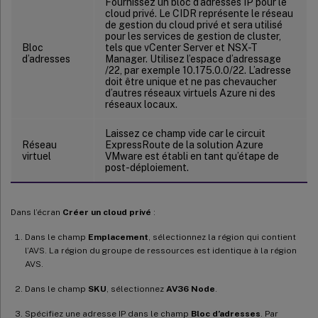
Fournissez un bloc d’adresses IP pour le
cloud privé. Le CIDR représente le réseau
de gestion du cloud privé et sera utilisé
pour les services de gestion de cluster,
Bloc
tels que vCenter Server et NSX-T
d’adresses
Manager. Utilisez l’espace d’adressage
/22, par exemple 10.175.0.0/22. L’adresse
doit être unique et ne pas chevaucher
d’autres réseaux virtuels Azure ni des
réseaux locaux.
Laissez ce champ vide car le circuit
Réseau
ExpressRoute de la solution Azure
virtuel
VMware est établi en tant qu’étape de
post-déploiement.
Dans l’écran
Créer un cloud privé
:
Dans le champ
Emplacement
, sélectionnez la région qui contient
l’AVS. La région du groupe de ressources est identique à la région
AVS.
Dans le champ
SKU
, sélectionnez
AV36 Node
.
Spécifiez une adresse IP dans le champ
Bloc d’adresses
. Par