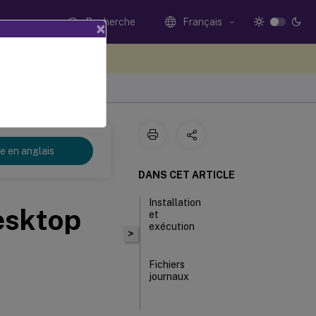
Recherche
Français
×
ez votre avis ici
re en anglais
DANS CET ARTICLE
Installation
Desktop
et
exécution
>
Fichiers
journaux
Explorer