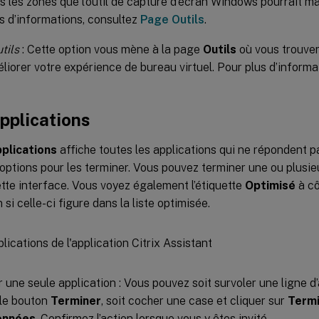
s les zones que l’outil de capture d’écran Windows pourrait 
s d’informations, consultez
Page Outils
.
tils
: Cette option vous mène à la page
Outils
où vous trouvere
liorer votre expérience de bureau virtuel. Pour plus d’informa
pplications
plications
affiche toutes les applications qui ne répondent p
options pour les terminer. Vous pouvez terminer une ou plusie
ette interface. Vous voyez également l’étiquette
Optimisé
à cô
n si celle-ci figure dans la liste optimisée.
 une seule application : Vous pouvez soit survoler une ligne d
 le bouton
Terminer
, soit cocher une case et cliquer sur
Termi
onnées
. Confirmez l’action lorsque vous y êtes invité.