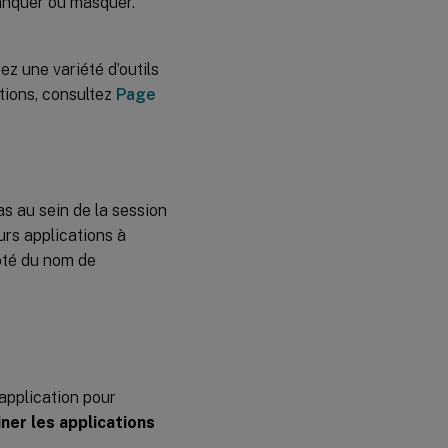
manquer ou masquer.
z une variété d’outils
tions, consultez
Page
as au sein de la session
urs applications à
té du nom de
’application pour
ner les applications