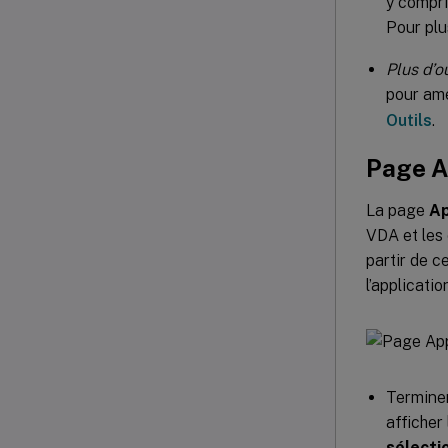
y compri
Pour plu
Plus d’ou
pour amé
Outils
.
Page A
La page
Ap
VDA et les 
partir de c
l’applicatio
Terminer
afficher
sélecti