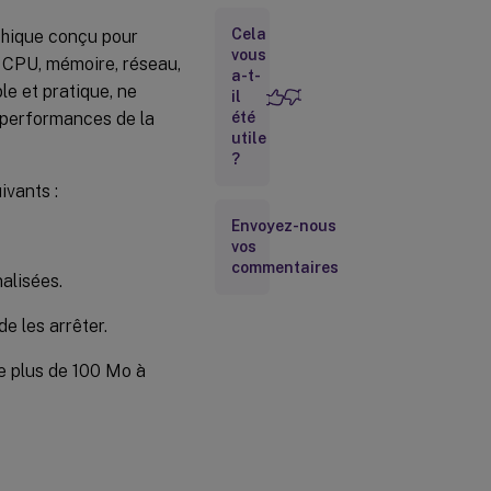
l’interface
Cela
aphique conçu pour
utilisateur
vous
e CPU, mémoire, réseau,
a-t-
e et pratique, ne
Page
il
d’accueil
 performances de la
été
utile
?
Page
Applications
ivants :
Envoyez-nous
Page
vos
Fichiers
commentaires
alisées.
Page
de les arrêter.
Outils
de plus de 100 Mo à
Page
Son
Page
Caméra