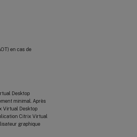
Page
Clavier
Page
USB
AOT) en cas de
Journaux
AOT
Page
À
propos
irtual Desktop
Limitations
ement minimal. Après
ix Virtual Desktop
lication Citrix Virtual
ilisateur graphique