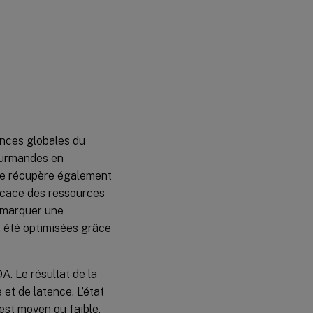
ances globales du
gourmandes en
lle récupère également
ficace des ressources
remarquer une
t été optimisées grâce
A. Le résultat de la
et de latence. L’état
 est moyen ou faible,