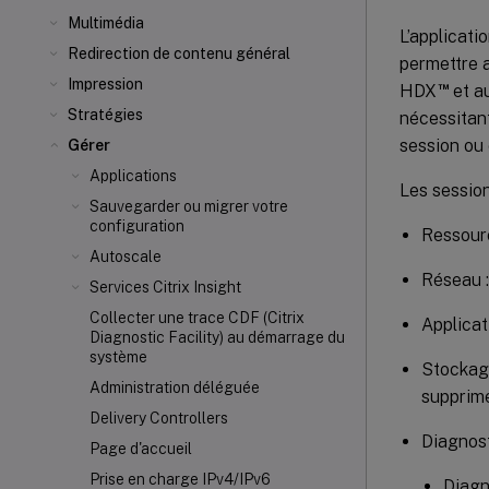
Multimédia
L’applicati
Redirection de contenu général
permettre a
Impression
™
HDX
et au
Stratégies
nécessitan
session ou
Gérer
Applications
Les sessio
Sauvegarder ou migrer votre
configuration
Ressourc
Autoscale
Réseau :
Services Citrix Insight
Collecter une trace CDF (Citrix
Applicat
Diagnostic Facility) au démarrage du
système
Stockage
Administration déléguée
supprime
Delivery Controllers
Diagnost
Page d'accueil
Prise en charge IPv4/IPv6
Diagn