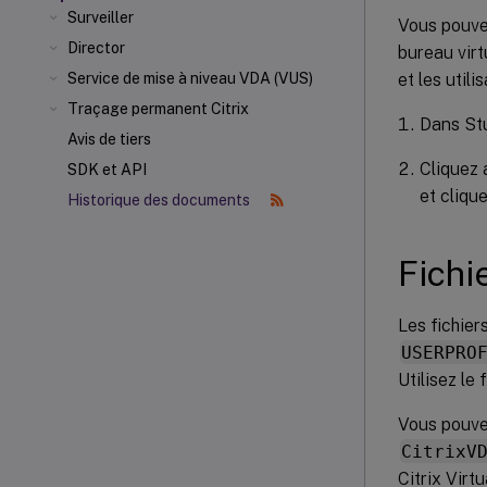
Surveiller
Vous pouvez
Director
bureau virt
et les utili
Service de mise à niveau VDA (VUS)
Traçage permanent Citrix
Dans St
Avis de tiers
Cliquez 
SDK et API
et cliqu
Historique des documents
Fichi
Les fichier
USERPRO
Utilisez le
Vous pouve
CitrixV
Citrix Virt