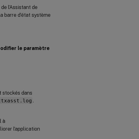
de l’Assistant de
 la barre d’état système
odifier le paramètre
nt stockés dans
ctxasst.log
.
l à
iorer l’application