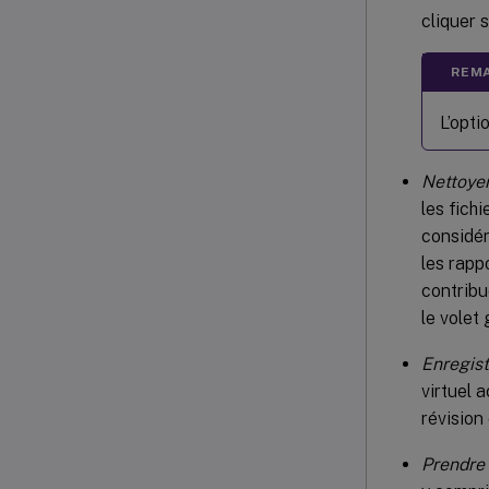
cliquer 
REMA
L’opti
Nettoye
les fich
considér
les rapp
contribu
le volet
Enregist
virtuel 
révision
Prendre 