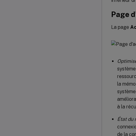
inférieur dr
Page d
La page
Ac
Optimise
système 
ressourc
la mémoi
système.
améliora
à la réc
État du 
connexio
de la co