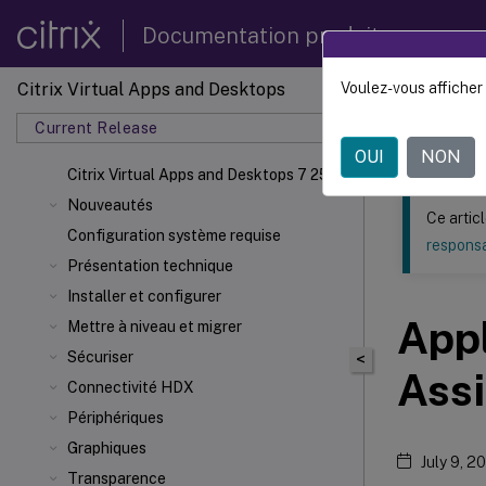
Documentation produit
Citrix Virtual Apps and Desktops
Voulez-vous afficher 
Ce contenu a 
Current Release
Citrix 
OUI
NON
Citrix Virtual Apps
and Desktops 7 2511
Nouveautés
Ce artic
Configuration système requise
responsa
Présentation technique
Installer et configurer
Appl
Mettre à niveau et migrer
Sécuriser
<
Assi
Connectivité HDX
Périphériques
Graphiques
July 9, 2
Transparence