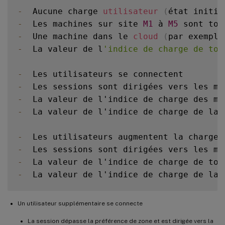
-
  Aucune charge 
utilisateur
(
état initia
-
  Les machines sur site 
M1
 à 
M5
 sont tou
-
  Une machine dans le 
cloud
(
par exemple
-
  La valeur de l
'indice de charge de tou
-
-
  Les sessions sont dirigées vers les ma
-
  La valeur de l'indice de charge des ma
-
  La valeur de l'indice de charge de la 
-
  Les utilisateurs augmentent la charge
,
-
  Les sessions sont dirigées vers les ma
-
  La valeur de l'indice de charge de tou
-
  La valeur de l'indice de charge de la 
Un utilisateur supplémentaire se connecte
La session dépasse la préférence de zone et est dirigée vers la