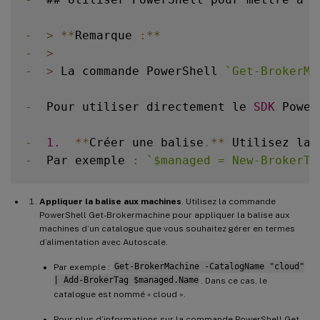
-
>
**
Remarque 
:
**
-
>
-
>
 La commande PowerShell 
`
Get-BrokerMa
-
  Pour utiliser directement le 
SDK
 Power
-
1.
**
Créer une balise
.
**
 Utilisez la 
-
  Par exemple 
:
`
$managed = New-BrokerTa
Appliquer la balise aux machines
. Utilisez la commande
PowerShell Get-Brokermachine pour appliquer la balise aux
machines d’un catalogue que vous souhaitez gérer en termes
d’alimentation avec Autoscale.
Par exemple :
Get-BrokerMachine -CatalogName "cloud"
| Add-BrokerTag $managed.Name
. Dans ce cas, le
catalogue est nommé « cloud ».
Pour plus d’informations sur la commande PowerShell Get-