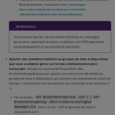
Brokermachine, consultez
https://developer-
docs.citrix.com/projects/delivery-controller-
sdk/en/latest/Broker/Get-BrokerMachine/
.
REMARQUE :
Vous pouvez ajouter de nouvelles machines au catalogue
après avoir appliqué la balise. La balise n’est
PAS
appliquée
automatiquement à ces nouvelles machines.
Ajouter des machines balisées au groupe de mise à disposition
que vous souhaitez gérer en termes d’alimentation avec
Autoscale.
Utilisez la commande PowerShell Get-
BrokerDesktopGroup pour ajouter une restriction de balise au
groupe de mise à disposition qui contient les machines (en d’autres
termes, « restreindre les lancements aux machines avec la balise X
»).
Par exemple :
Get-BrokerDesktopGroup -Uid 1 | Set-
BrokerDesktopGroup -RestrictAutoscaleTagUid
$managed.Uid
. Dans ce cas, l’UID du groupe de mise à
disposition est 1.