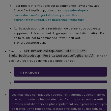
Pour plus d’informations sur la commande PowerShell Get-
BrokerDesktopGroup, consultez
https://developer-
docs.citrix.com/projects/delivery-controller-
sdk/en/latest/Broker/Get-BrokerDesktopGroup/
.
Après avoir appliqué la restriction de balise, vous pouvez la
supprimer ultérieurement du groupe de mise à disposition. Pour
ce faire, utilisez la commande PowerShell Get-
BrokerDesktopGroup.
Exemple :
Get-BrokerDesktopGroup –Uid 1 | Set-
BrokerDesktopGroup –RestrictAutoscaleTagUid $null
. Dans ce
cas, l’UID du groupe de mise à disposition est 1.
REMARQUE :
Les machines non balisées redémarrent automatiquement après
que les utilisateurs les ont éteintes. Ce comportement garantit
qu’elles sont disponibles plus rapidement pour gérer les charges
de travail. Cette fonctionnalité peut être activée ou désactivée