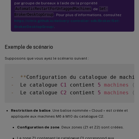
par groupe de bureaux à l’aide de la propriété
AutomaticRestartForUntaggedMachines
de
Set-
BrokerDesktopGroup
. Pour plus d’informations, consultez
https://citrix.github.io/delivery-controller-sdk/Broker/Set-
BrokerDesktopGroup/
.
Exemple de scénario
Supposons que vous ayez le scénario suivant :
-
**
Configuration du catalogue de machin
-
  Le catalogue 
C1
 contient 
5
machines
(
M
-
  Le catalogue 
C2
 contient 
5
machines
(
M
Restriction de balise
. Une balise nommée « Cloud » est créée et
appliquée aux machines M6 à M10 du catalogue C2.
Configuration de zone
. Deux zones (Z1 et Z2) sont créées.
La zone Z1 contenant le catalogue C1 correspond aux