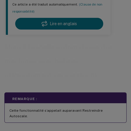
Ce article a été traduit automatiquement.
(Clause de non
responsabilité)
Lire en anglais
Mise à l’échelle automatique des
machines avec balises
(débordement vers le cloud)
REMARQUE :
Cette fonctionnalité s’appelait auparavant Restreindre
Autoscale.