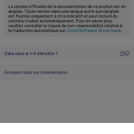
La version officielle de la documentation de ce produit est en
anglais. Toute version dans une langue autre que l’anglais
est fournie uniquement à titre indicatif et peut inclure du
contenu traduit automatiquement. Pour en savoir plus,
veuillez consulter la clause de non-responsabilité relative à
la traduction automatique sur
Cloud Software Group home
.
Cela vous a-t-il été utile ?
Envoyez-nous vos commentaires