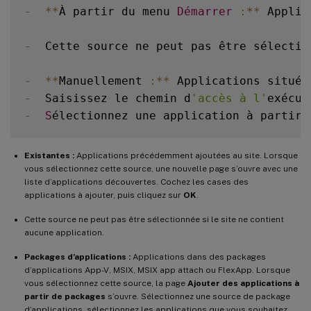
-
**
À partir du menu 
D
émarrer
:
**
 Applic
-
  Cette source ne peut pas être sélectio
-
**
Manuellement 
:
**
 Applications située
-
  Saisissez le chemin d
'accès à l'
exécut
-
S
électionnez une application à partir 
Existantes :
Applications précédemment ajoutées au site. Lorsque
vous sélectionnez cette source, une nouvelle page s’ouvre avec une
liste d’applications découvertes. Cochez les cases des
applications à ajouter, puis cliquez sur
OK
.
Cette source ne peut pas être sélectionnée si le site ne contient
aucune application.
Packages d’applications :
Applications dans des packages
d’applications App-V, MSIX, MSIX app attach ou FlexApp. Lorsque
vous sélectionnez cette source, la page
Ajouter des applications à
partir de packages
s’ouvre. Sélectionnez une source de package
d’applications, sélectionnez les applications que vous souhaitez