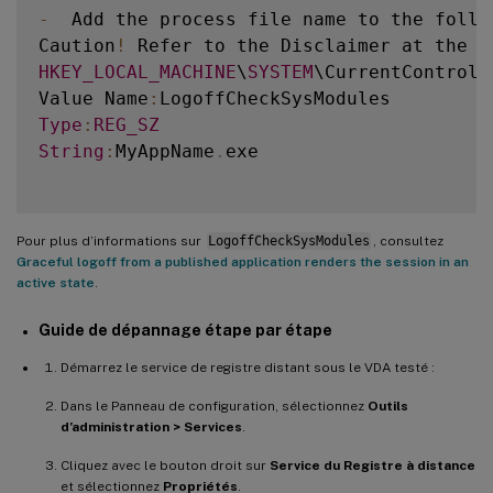
-
  Add the process file name to the follo
Caution
!
 Refer to the Disclaimer at the e
HKEY_LOCAL_MACHINE
\
SYSTEM
\CurrentControlS
Value Name
:
Type
:
REG_SZ
String
:
MyAppName
.
exe

Pour plus d’informations sur
LogoffCheckSysModules
, consultez
Graceful logoff from a published application renders the session in an
active state
.
Guide de dépannage étape par étape
Démarrez le service de registre distant sous le VDA testé :
Dans le Panneau de configuration, sélectionnez
Outils
d’administration > Services
.
Cliquez avec le bouton droit sur
Service du Registre à distance
et sélectionnez
Propriétés
.