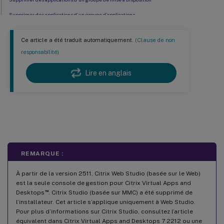
Supprimer des applications d’un groupe d’applications
Modifier les propriétés de l’application
Ce article a été traduit automatiquement.
(Clause de non
Configurer les limites d’application
responsabilité)
Passer des paramètres aux applications publiées
Lire en anglais
Résolution des problèmes de déconnexion de session avec les applications publiées
Comment modifier LogonUI pour afficher le message d’avertissement de Windows en taille
réelle lors de l’ouverture d’applications publiées
Applications
Gérer les dossiers d’applications
Contrôler le lancement local des applications sur les bureaux publiés
REMARQUE :
À partir de la version 2511, Citrix Web Studio (basée sur le Web)
est la seule console de gestion pour Citrix Virtual Apps and
™
Desktops
. Citrix Studio (basée sur MMC) a été supprimé de
l’installateur. Cet article s’applique uniquement à Web Studio.
Pour plus d’informations sur Citrix Studio, consultez l’article
équivalent dans Citrix Virtual Apps and Desktops 7 2212 ou une