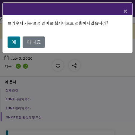
KO
제품 설명서
×
XenMobile
Server 현재 릴리스
XenMobile
Server
브라우저 기본 설정 언어로 웹사이트로 전환하시겠습니까?
SNMP 모니터링
이 콘텐츠는 동적으로 기계 번
여기에서 피드백 보내기
역되었습니다.
예
아니요
July 3, 2026
C
C
제공::
이 문서
전제 조건
SNMP 사용자 추가
SNMP 관리자 추가
SNMP 트랩 활성화 및 구성