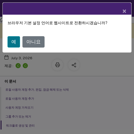
KO
제품 설명서
×
XenMobile
Server 현재 릴리스
XenMobile
Server
브라우저 기본 설정 언어로 웹사이트로 전환하시겠습니까?
사용자 계정, 역할 및 등록
이 콘텐츠는 동적으로 기계 번
여기에서 피드백 보내기
역되었습니다.
예
아니요
July 3, 2026
C
C
제공::
이 문서
로컬 사용자 계정 추가, 편집, 잠금 해제 또는 삭제
로컬 사용자 계정 추가
사용자 계정 가져오기
그룹 추가 또는 제거
워크플로 생성 및 관리