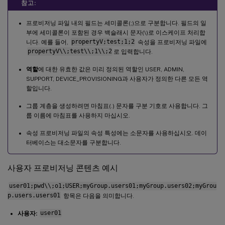
참고:
프로비저닝 파일 내의 필드는 세미콜론(;)으로 구분합니다. 필드의 일
부에 세미콜론이 포함된 경우 백슬래시 문자(\)로 이스케이프 처리합
니다. 예를 들어,
propertyV;test;1;2
속성을 프로비저닝 파일에
propertyV\\;test\\;1\\;2
로 입력합니다.
역할
에 대한 유효한 값은 미리 정의된 역할인 USER, ADMIN,
SUPPORT, DEVICE_PROVISIONING과 사용자가 정의한 다른 모든 역
할입니다.
그룹 계층을 생성하려면 마침표(.) 문자를 구분 기호로 사용합니다. 그
룹 이름에 마침표를 사용하지 마십시오.
속성 프로비저닝 파일의 속성 특성에는 소문자를 사용하십시오. 데이
터베이스는 대소문자를 구분합니다.
사용자 프로비저닝 콘텐츠 예시
user01;pwd\\;o1;USER;myGroup.users01;myGroup.users02;myGrou
p.users.users01
항목은 다음을 의미합니다.
사용자:
user01