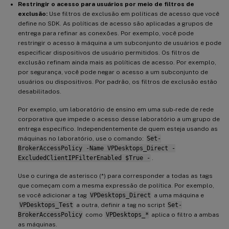
Restringir o acesso para usuários por meio de filtros de
exclusão:
Use filtros de exclusão em políticas de acesso que você
define no SDK. As políticas de acesso são aplicadas a grupos de
entrega para refinar as conexões. Por exemplo, você pode
restringir o acesso à máquina a um subconjunto de usuários e pode
especificar dispositivos de usuário permitidos. Os filtros de
exclusão refinam ainda mais as políticas de acesso. Por exemplo,
por segurança, você pode negar o acesso a um subconjunto de
usuários ou dispositivos. Por padrão, os filtros de exclusão estão
desabilitados.
Por exemplo, um laboratório de ensino em uma sub-rede de rede
corporativa que impede o acesso desse laboratório a um grupo de
entrega específico. Independentemente de quem esteja usando as
máquinas no laboratório, use o comando:
Set-
BrokerAccessPolicy -Name VPDesktops_Direct -
ExcludedClientIPFilterEnabled $True -
.
Use o curinga de asterisco (*) para corresponder a todas as tags
que começam com a mesma expressão de política. Por exemplo,
se você adicionar a tag
VPDesktops_Direct
a uma máquina e
VPDesktops_Test
a outra, definir a tag no script
Set-
BrokerAccessPolicy
como
VPDesktops_*
aplica o filtro a ambas
as máquinas.