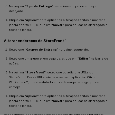
Na página
“Tipo de Entrega”
, selecione o tipo de entrega
desejado.
Clique em
“Aplicar”
para aplicar as alterações feitas e manter a
janela aberta. Ou, clique em
“Salvar”
para aplicar as alterações e
fechar a janela.
™
Alterar endereços do StoreFront
Selecione
“Grupos de Entrega”
no painel esquerdo.
Selecione um grupo e, em seguida, clique em
“Editar”
na barra de
ações.
Na página
“StoreFront”
, selecione ou adicione URLs do
StoreFront. Essas URLs são usadas pelo aplicativo Citrix
™
Workspace
, que é instalado em cada máquina no grupo de
entrega.
Clique em
“Aplicar”
para aplicar as alterações feitas e manter a
janela aberta. Ou, clique em
“Salvar”
para aplicar as alterações e
fechar a janela.
Você também pode especificar endereços de servidor StoreFront