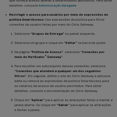
que forneça acesso apenas a determinados aplicativos. Para obter
detalhes, consulte
Administração delegada
.
Restringir o acesso para usuários por meio de expressões de
política SmartAccess:
Use expressões de política para filtrar
conexões de usuário feitas por meio do Citrix Gateway.
Selecione
“Grupos de Entrega”
no painel esquerdo.
Selecione um grupo e clique em
“Editar”
na barra de ações.
Na página
“Política de Acesso”
, selecione
“Conexões por
®
meio do NetScaler
Gateway”
.
Para escolher um subconjunto dessas conexões, selecione
“Conexões que atendem a qualquer um dos seguintes
filtros”
. Em seguida, defina o site do Citrix Gateway e adicione,
edite ou remova as expressões de política SmartAccess para
os cenários de acesso de usuário permitidos. Para obter
detalhes, consulte a documentação do Citrix Gateway.
Clique em
“Aplicar”
para aplicar as alterações feitas e manter a
janela aberta. Ou clique em
“Salvar”
para aplicar as alterações
e fechar a janela.