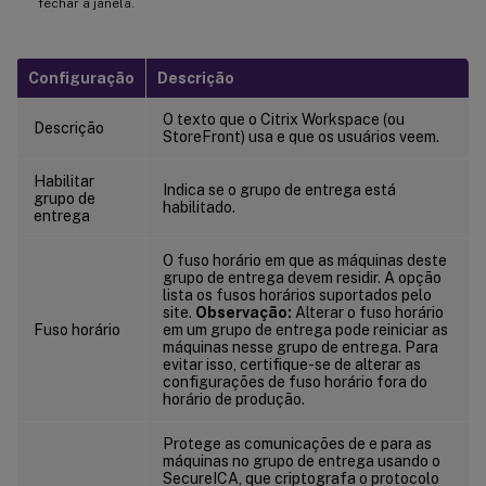
fechar a janela.
Configuração
Descrição
O texto que o Citrix Workspace (ou
Descrição
StoreFront) usa e que os usuários veem.
Habilitar
Indica se o grupo de entrega está
grupo de
habilitado.
entrega
O fuso horário em que as máquinas deste
grupo de entrega devem residir. A opção
lista os fusos horários suportados pelo
site.
Observação:
Alterar o fuso horário
Fuso horário
em um grupo de entrega pode reiniciar as
máquinas nesse grupo de entrega. Para
evitar isso, certifique-se de alterar as
configurações de fuso horário fora do
horário de produção.
Protege as comunicações de e para as
máquinas no grupo de entrega usando o
SecureICA, que criptografa o protocolo