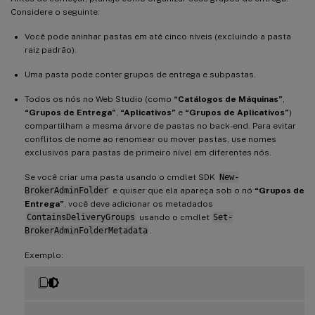
Considere o seguinte:
Você pode aninhar pastas em até cinco níveis (excluindo a pasta
raiz padrão).
Uma pasta pode conter grupos de entrega e subpastas.
Todos os nós no Web Studio (como
“Catálogos de Máquinas”
,
“Grupos de Entrega”
,
“Aplicativos”
e
“Grupos de Aplicativos”
)
compartilham a mesma árvore de pastas no back-end. Para evitar
conflitos de nome ao renomear ou mover pastas, use nomes
exclusivos para pastas de primeiro nível em diferentes nós.
Se você criar uma pasta usando o cmdlet SDK
New-
BrokerAdminFolder
e quiser que ela apareça sob o nó
“Grupos de
Entrega”
, você deve adicionar os metadados
ContainsDeliveryGroups
usando o cmdlet
Set-
BrokerAdminFolderMetadata
.
Exemplo: