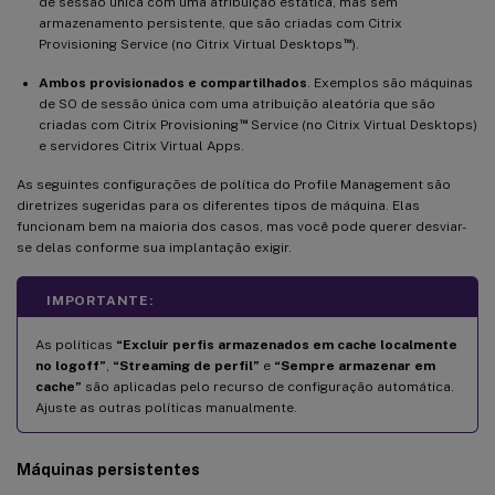
de sessão única com uma atribuição estática, mas sem
armazenamento persistente, que são criadas com Citrix
™
Provisioning Service (no Citrix Virtual Desktops
).
Ambos provisionados e compartilhados
. Exemplos são máquinas
de SO de sessão única com uma atribuição aleatória que são
™
criadas com Citrix Provisioning
Service (no Citrix Virtual Desktops)
e servidores Citrix Virtual Apps.
As seguintes configurações de política do Profile Management são
diretrizes sugeridas para os diferentes tipos de máquina. Elas
funcionam bem na maioria dos casos, mas você pode querer desviar-
se delas conforme sua implantação exigir.
IMPORTANTE:
As políticas
“Excluir perfis armazenados em cache localmente
no logoff”
,
“Streaming de perfil”
e
“Sempre armazenar em
cache”
são aplicadas pelo recurso de configuração automática.
Ajuste as outras políticas manualmente.
Máquinas persistentes