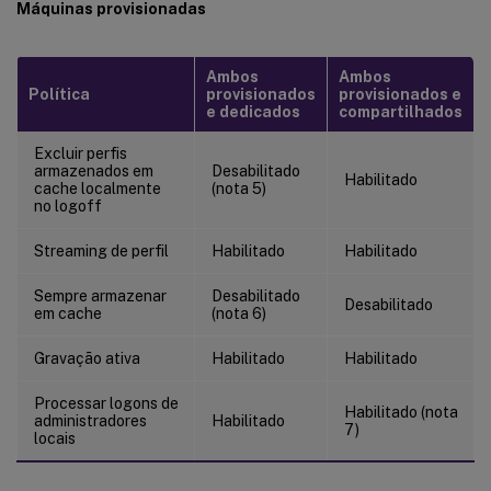
Máquinas provisionadas
Ambos
Ambos
Política
provisionados
provisionados e
e dedicados
compartilhados
Excluir perfis
armazenados em
Desabilitado
Habilitado
cache localmente
(nota 5)
no logoff
Streaming de perfil
Habilitado
Habilitado
Sempre armazenar
Desabilitado
Desabilitado
em cache
(nota 6)
Gravação ativa
Habilitado
Habilitado
Processar logons de
Habilitado (nota
administradores
Habilitado
7)
locais