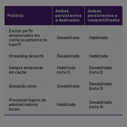
Ambos
Ambos
Política
persistentes
persistentes e
e dedicados
compartilhados
Excluir perfis
armazenados em
Desabilitado
Habilitado
cache localmente no
logoff
Streaming de perfil
Desabilitado
Habilitado
Sempre armazenar
Habilitado
Desabilitado
em cache
(nota 1)
(nota 2)
Desabilitado
Gravação ativa
Desabilitado
(nota 3)
Processar logons de
Desabilitado
administradores
Habilitado
(nota 4)
locais