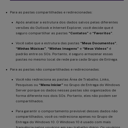
Para as pastas compartilhadas e redirecionadas:
Após analisar a estrutura dos dados salvos pelas diferentes
versões do Outlook e Internet Explorer, você decide que é
seguro compartilhar as pastas
“Contatos”
e
“Favoritos”
.
Você sabe que a estrutura das pastas
“Meus Documentos”
,
“Minhas Músicas”
,
“Minhas Imagens”
e
“Meus Vídeos”
é
padrão entre os SOs. Portanto, é seguro armazenar essas
pastas no mesmo local de rede para cada Grupo de Entrega.
Para as pastas não compartilhadas e redirecionadas:
Você não redireciona as pastas Área de Trabalho, Links,
Pesquisas ou
“Menu Iniciar”
no Grupo de Entrega do Windows
Server porque os dados nessas pastas são organizados de
forma diferente nos dois SOs. Portanto, eles não podem ser
compartilhados.
Para garantir o comportamento previsível desses dados não
compartilhados, você os redireciona apenas no Grupo de
Entrega do Windows 10. O Windows 10 é usado com mais
frequência pelos usuários em seu trabalho diário. Os usuários