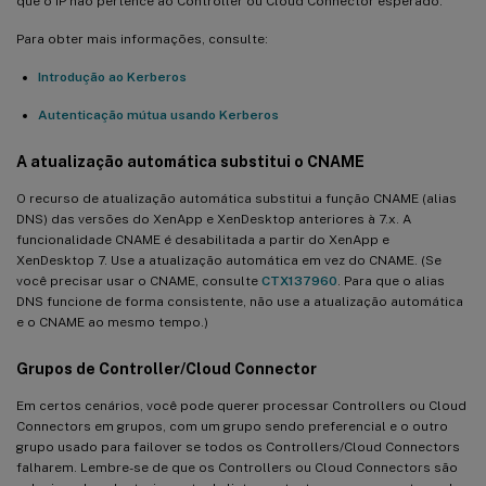
que o IP não pertence ao Controller ou Cloud Connector esperado.
Para obter mais informações, consulte:
Introdução ao Kerberos
Autenticação mútua usando Kerberos
A atualização automática substitui o CNAME
O recurso de atualização automática substitui a função CNAME (alias
DNS) das versões do XenApp e XenDesktop anteriores à 7.x. A
funcionalidade CNAME é desabilitada a partir do XenApp e
XenDesktop 7. Use a atualização automática em vez do CNAME. (Se
você precisar usar o CNAME, consulte
CTX137960
. Para que o alias
DNS funcione de forma consistente, não use a atualização automática
e o CNAME ao mesmo tempo.)
Grupos de Controller/Cloud Connector
Em certos cenários, você pode querer processar Controllers ou Cloud
Connectors em grupos, com um grupo sendo preferencial e o outro
grupo usado para failover se todos os Controllers/Cloud Connectors
falharem. Lembre-se de que os Controllers ou Cloud Connectors são