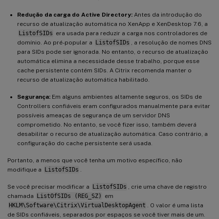
Redução da carga do Active Directory:
Antes da introdução do
recurso de atualização automática no XenApp e XenDesktop 7.6, a
ListofSIDs
era usada para reduzir a carga nos controladores de
domínio. Ao pré-popular a
ListofSIDs
, a resolução de nomes DNS
para SIDs pode ser ignorada. No entanto, o recurso de atualização
automática elimina a necessidade desse trabalho, porque esse
cache persistente contém SIDs. A Citrix recomenda manter o
recurso de atualização automática habilitado.
Segurança:
Em alguns ambientes altamente seguros, os SIDs de
Controllers confiáveis eram configurados manualmente para evitar
possíveis ameaças de segurança de um servidor DNS
comprometido. No entanto, se você fizer isso, também deverá
desabilitar o recurso de atualização automática. Caso contrário, a
configuração do cache persistente será usada.
Portanto, a menos que você tenha um motivo específico, não
modifique a
ListofSIDs
.
Se você precisar modificar a
ListofSIDs
, crie uma chave de registro
chamada
ListOfSIDs (REG_SZ)
em
HKLM\Software\Citrix\VirtualDesktopAgent
. O valor é uma lista
de SIDs confiáveis, separados por espaços se você tiver mais de um.