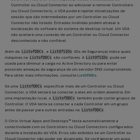
Controller ou Cloud Connector ao adicionar e remover Controllers
(ou Cloud Connectors), o VDA poderá rejeitar inicializações de
sessão que são intermediadas por um Controller ou Cloud
Connector não listado. Entradas inválidas podem atrasar a
inicialização do software do sistema de desktop virtual. Um VDA
não aceitará uma conexão de um Controller ou Cloud Connector
desconhecido e não confiável.
Além da
ListofDDCs
, a
ListOfSIDs
(IDs de Segurança) indica quais
máquinas na
ListofDDCs
são confiáveis. A
ListOfSIDs
pode ser
usada para diminuir a carga no Active Directory ou para evitar
possíveis ameaças de segurança de um servidor DNS comprometido.
Para obter mais informações, consulte
ListOfSIDs
.
Se uma
ListofDDCs
especificar mais de um Controller ou Cloud
Connector, o VDA tentará se conectar a eles em ordem aleatória. Em
uma implantação local, a
ListofDDCs
também pode conter grupos de
Controller. O VDA tenta se conectar a cada Controller em um grupo
antes de passar para outras entradas na
ListofDDCs
.
™
O Citrix Virtual Apps and Desktops
testa automaticamente a
conectividade com os Controllers ou Cloud Connectors configurados
durante a instalação do VDA. Erros são exibidos se um Controller ou
Cloud Connector não puder ser alcançado. Se você ignorar um aviso