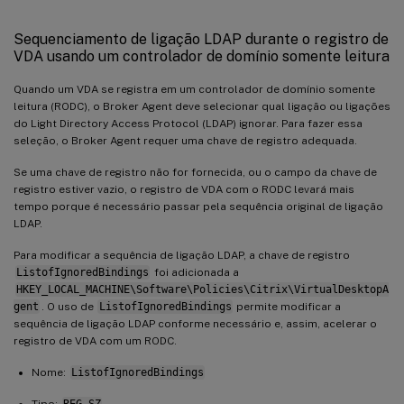
Sequenciamento de ligação LDAP durante o registro de
VDA usando um controlador de domínio somente leitura
Quando um VDA se registra em um controlador de domínio somente
leitura (RODC), o Broker Agent deve selecionar qual ligação ou ligações
do Light Directory Access Protocol (LDAP) ignorar. Para fazer essa
seleção, o Broker Agent requer uma chave de registro adequada.
Se uma chave de registro não for fornecida, ou o campo da chave de
registro estiver vazio, o registro de VDA com o RODC levará mais
tempo porque é necessário passar pela sequência original de ligação
LDAP.
Para modificar a sequência de ligação LDAP, a chave de registro
ListofIgnoredBindings
foi adicionada a
HKEY_LOCAL_MACHINE\Software\Policies\Citrix\VirtualDesktopA
gent
. O uso de
ListofIgnoredBindings
permite modificar a
sequência de ligação LDAP conforme necessário e, assim, acelerar o
registro de VDA com um RODC.
Nome:
ListofIgnoredBindings
Tipo:
REG_SZ