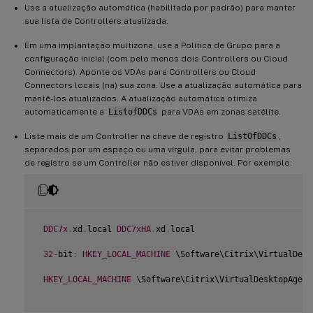
Use a atualização automática (habilitada por padrão) para manter
sua lista de Controllers atualizada.
Em uma implantação multizona, use a Política de Grupo para a
configuração inicial (com pelo menos dois Controllers ou Cloud
Connectors). Aponte os VDAs para Controllers ou Cloud
Connectors locais (na) sua zona. Use a atualização automática para
mantê-los atualizados. A atualização automática otimiza
automaticamente a
ListofDDCs
para VDAs em zonas satélite.
Liste mais de um Controller na chave de registro
ListOfDDCs
,
separados por um espaço ou uma vírgula, para evitar problemas
de registro se um Controller não estiver disponível. Por exemplo:
DDC7x
.
xd
.
local 
DDC7xHA
.
xd
.
local

32
-
bit
:
HKEY_LOCAL_MACHINE
 \Software\Citrix\VirtualDesk
HKEY_LOCAL_MACHINE
 \Software\Citrix\VirtualDesktopAgent