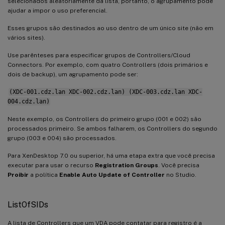
selecionados aleatoriamente da lista, portanto, o agrupamento pode
ajudar a impor o uso preferencial.
Esses grupos são destinados ao uso dentro de um único site (não em
vários sites).
Use parênteses para especificar grupos de Controllers/Cloud
Connectors. Por exemplo, com quatro Controllers (dois primários e
dois de backup), um agrupamento pode ser:
(XDC-001.cdz.lan XDC-002.cdz.lan) (XDC-003.cdz.lan XDC-
004.cdz.lan)
Neste exemplo, os Controllers do primeiro grupo (001 e 002) são
processados primeiro. Se ambos falharem, os Controllers do segundo
grupo (003 e 004) são processados.
Para XenDesktop 7.0 ou superior, há uma etapa extra que você precisa
executar para usar o recurso
Registration Groups
. Você precisa
Proibir
a política
Enable Auto Update of Controller
no Studio.
ListOfSIDs
A lista de Controllers que um VDA pode contatar para registro é a