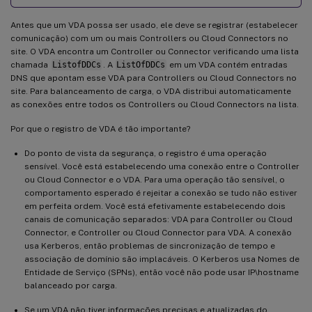
Antes que um VDA possa ser usado, ele deve se registrar (estabelecer
comunicação) com um ou mais Controllers ou Cloud Connectors no
site. O VDA encontra um Controller ou Connector verificando uma lista
chamada
ListofDDCs
. A
ListOfDDCs
em um VDA contém entradas
DNS que apontam esse VDA para Controllers ou Cloud Connectors no
site. Para balanceamento de carga, o VDA distribui automaticamente
as conexões entre todos os Controllers ou Cloud Connectors na lista.
Por que o registro de VDA é tão importante?
Do ponto de vista da segurança, o registro é uma operação
sensível. Você está estabelecendo uma conexão entre o Controller
ou Cloud Connector e o VDA. Para uma operação tão sensível, o
comportamento esperado é rejeitar a conexão se tudo não estiver
em perfeita ordem. Você está efetivamente estabelecendo dois
canais de comunicação separados: VDA para Controller ou Cloud
Connector, e Controller ou Cloud Connector para VDA. A conexão
usa Kerberos, então problemas de sincronização de tempo e
associação de domínio são implacáveis. O Kerberos usa Nomes de
Entidade de Serviço (SPNs), então você não pode usar IP\hostname
balanceado por carga.
Se um VDA não tiver informações precisas e atualizadas do