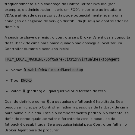
frequentemente. Se o endereço do Controller for inválido (por
exemplo, o administrador inseriu um FQDN incorreto ao instalar o
VDA), a atividade dessa consulta pode potencialmente levar a uma
condição de negação de serviço distribuída (DDoS) no controlador de
domínio.
A seguinte chave de registro controla se o Broker Agent usa a consulta
de fallback de cima para baixo quando não consegue localizar um
Controller durante a pesquisa inicial.
HKEY_LOCAL_MACHINE\Software\Citrix\VirtualDesktopAgent
Nome:
DisableDdcWildcardNameLookup
Tipo:
DWORD
Valor:
0
(padrão) ou qualquer valor diferente de zero
Quando definido como
0
, a pesquisa de fallback é habilitada. Se a
pesquisa inicial pelo Controller falhar, a pesquisa de fallback de cima
para baixo é iniciada. Este é o comportamento padrão. No entanto, se
definido como qualquer valor diferente de zero, a pesquisa de
fallback é desabilitada. Se a pesquisa inicial pelo Controller falhar, o
Broker Agent para de procurar.