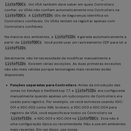
ListofDDCs
. Um VDA também deve saber em quais Controllers
confiar; os VDAs não confiam automaticamente nos Controllers na
ListofDDCs
. A
ListofSIDs
(IDs de Segurança) identifica os
Controllers confiáveis. Os VDAs tentam se registrar apenas com
Controllers confiáveis.
Na maioria dos ambientes, a
ListofSIDs
é gerada automaticamente a
partir da
ListofDDCs
. Você pode usar um rastreamento CDF para ler a
ListofSIDs
.
Geralmente, não há necessidade de modificar manualmente a
ListofSIDs
. Existem várias exceções. As duas primeiras exceções
não são mais válidas porque tecnologias mais recentes estão
disponíveis.
Funções separadas para Controllers:
Antes da introdução das
zonas no XenApp e XenDesktop 7.7, a
ListofSIDs
era configurada
manualmente quando apenas um subconjunto de Controllers era
usado para registro. Por exemplo, se você estivesse usando XDC-
001 e XDC-002 como XML brokers, e XDC-003 e XDC-004 para
registro de VDA, você especificava todos os Controllers na
ListofSIDs
, e XDC-003 e XDC-004 na
ListofDDCs
. Esta não é
uma configuração típica ou recomendada. Não a use em ambientes
mais recentes. Em vez disso, use zonas.