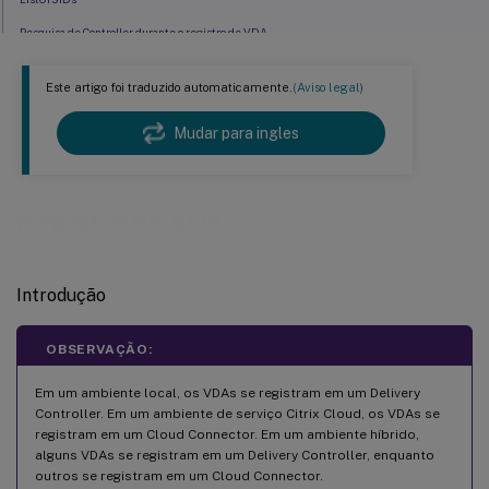
Pesquisa de Controller durante o registro de VDA
Sequenciamento de ligação LDAP durante o registro de VDA usando um controlador de
domínio somente leitura
Este artigo foi traduzido automaticamente.
(Aviso legal)
Solucionar problemas de registro de VDA
Mudar para ingles
Registro de VDA
Introdução
OBSERVAÇÃO:
Em um ambiente local, os VDAs se registram em um Delivery
Controller. Em um ambiente de serviço Citrix Cloud, os VDAs se
registram em um Cloud Connector. Em um ambiente híbrido,
alguns VDAs se registram em um Delivery Controller, enquanto
outros se registram em um Cloud Connector.