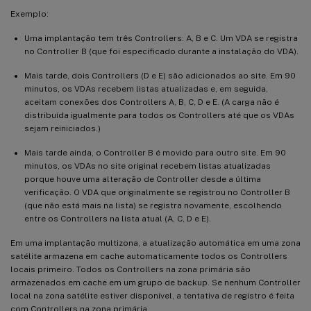
Exemplo:
Uma implantação tem três Controllers: A, B e C. Um VDA se registra
no Controller B (que foi especificado durante a instalação do VDA).
Mais tarde, dois Controllers (D e E) são adicionados ao site. Em 90
minutos, os VDAs recebem listas atualizadas e, em seguida,
aceitam conexões dos Controllers A, B, C, D e E. (A carga não é
distribuída igualmente para todos os Controllers até que os VDAs
sejam reiniciados.)
Mais tarde ainda, o Controller B é movido para outro site. Em 90
minutos, os VDAs no site original recebem listas atualizadas
porque houve uma alteração de Controller desde a última
verificação. O VDA que originalmente se registrou no Controller B
(que não está mais na lista) se registra novamente, escolhendo
entre os Controllers na lista atual (A, C, D e E).
Em uma implantação multizona, a atualização automática em uma zona
satélite armazena em cache automaticamente todos os Controllers
locais primeiro. Todos os Controllers na zona primária são
armazenados em cache em um grupo de backup. Se nenhum Controller
local na zona satélite estiver disponível, a tentativa de registro é feita
com Controllers na zona primária.