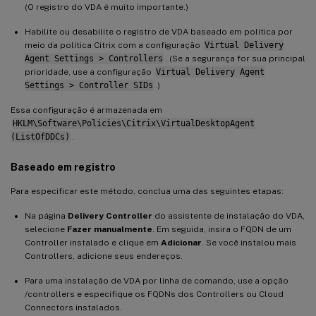
(O registro do VDA é muito importante.)
Habilite ou desabilite o registro de VDA baseado em política por
meio da política Citrix com a configuração
Virtual Delivery
Agent Settings > Controllers
. (Se a segurança for sua principal
prioridade, use a configuração
Virtual Delivery Agent
Settings > Controller SIDs
.)
Essa configuração é armazenada em
HKLM\Software\Policies\Citrix\VirtualDesktopAgent
(ListOfDDCs)
.
Baseado em registro
Para especificar este método, conclua uma das seguintes etapas:
Na página
Delivery Controller
do assistente de instalação do VDA,
selecione
Fazer manualmente
. Em seguida, insira o FQDN de um
Controller instalado e clique em
Adicionar
. Se você instalou mais
Controllers, adicione seus endereços.
Para uma instalação de VDA por linha de comando, use a opção
/controllers e especifique os FQDNs dos Controllers ou Cloud
Connectors instalados.