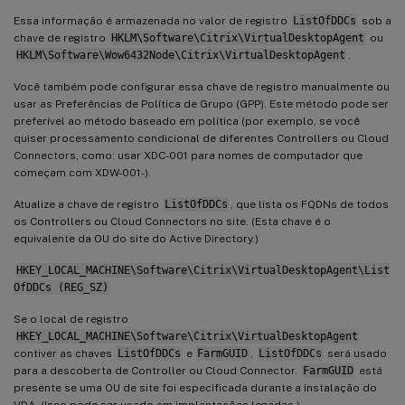
Essa informação é armazenada no valor de registro
ListOfDDCs
sob a
chave de registro
HKLM\Software\Citrix\VirtualDesktopAgent
ou
HKLM\Software\Wow6432Node\Citrix\VirtualDesktopAgent
.
Você também pode configurar essa chave de registro manualmente ou
usar as Preferências de Política de Grupo (GPP). Este método pode ser
preferível ao método baseado em política (por exemplo, se você
quiser processamento condicional de diferentes Controllers ou Cloud
Connectors, como: usar XDC-001 para nomes de computador que
começam com XDW-001-).
Atualize a chave de registro
ListOfDDCs
, que lista os FQDNs de todos
os Controllers ou Cloud Connectors no site. (Esta chave é o
equivalente da OU do site do Active Directory.)
HKEY_LOCAL_MACHINE\Software\Citrix\VirtualDesktopAgent\List
OfDDCs (REG_SZ)
Se o local de registro
HKEY_LOCAL_MACHINE\Software\Citrix\VirtualDesktopAgent
contiver as chaves
ListOfDDCs
e
FarmGUID
,
ListOfDDCs
será usado
para a descoberta de Controller ou Cloud Connector.
FarmGUID
está
presente se uma OU de site foi especificada durante a instalação do