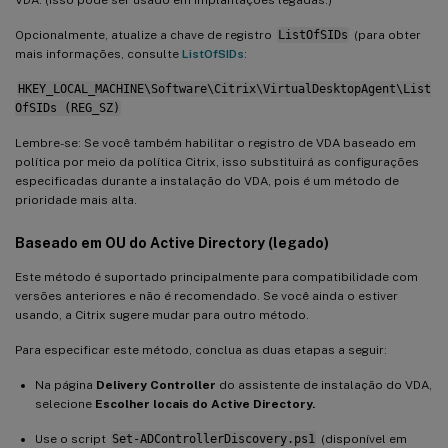
VDA. (Isso pode ser usado em implantações legadas.)
Opcionalmente, atualize a chave de registro
ListOfSIDs
(para obter
mais informações, consulte
ListOfSIDs
:
HKEY_LOCAL_MACHINE\Software\Citrix\VirtualDesktopAgent\List
OfSIDs (REG_SZ)
Lembre-se: Se você também habilitar o registro de VDA baseado em
política por meio da política Citrix, isso substituirá as configurações
especificadas durante a instalação do VDA, pois é um método de
prioridade mais alta.
Baseado em OU do Active Directory (legado)
Este método é suportado principalmente para compatibilidade com
versões anteriores e não é recomendado. Se você ainda o estiver
usando, a Citrix sugere mudar para outro método.
Para especificar este método, conclua as duas etapas a seguir:
Na página
Delivery Controller
do assistente de instalação do VDA,
selecione
Escolher locais do Active Directory.
Use o script
Set-ADControllerDiscovery.ps1
(disponível em