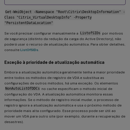
Get-WmiObject -Namespace "Root\Citrix\DesktopInformation" -
Class "Citrix_VirtualDesktopInfo" -Property
"PersistentDataLocation"
Se você precisar configurar manualmente a
ListofSIDs
por motivos
de segurança (distinto da redução da carga do Active Directory), não
poderá usar o recurso de atualização automática. Para obter detalhes,
consulte
ListOfSIDs
.
Exceção à prioridade de atualização automática
Embora a atualização automática geralmente tenha a maior prioridade
entre todos os métodos de registro de VDA e substitua as
configurações de outros métodos, há uma exceção. Os elementos
NonAutoListOfDDCs
no cache especificam o método inicial de
configuração do VDA. A atualização automática monitora essas
informações. Se o método de registro inicial mudar, o processo de
registro ignora a atualização automática e usa o próximo método de
prioridade mais alta configurado. Esse processo pode ser útil ao
mover um VDA para outro site (por exemplo, durante a recuperação de
desastres).