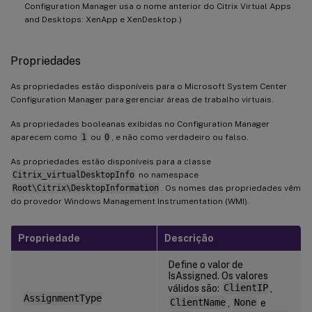
Configuration Manager usa o nome anterior do Citrix Virtual Apps
and Desktops: XenApp e XenDesktop.)
Propriedades
As propriedades estão disponíveis para o Microsoft System Center
Configuration Manager para gerenciar áreas de trabalho virtuais.
As propriedades booleanas exibidas no Configuration Manager
aparecem como
1
ou
0
, e não como verdadeiro ou falso.
As propriedades estão disponíveis para a classe
Citrix_virtualDesktopInfo
no namespace
Root\Citrix\DesktopInformation
. Os nomes das propriedades vêm
do provedor Windows Management Instrumentation (WMI).
Propriedade
Descrição
Define o valor de
IsAssigned. Os valores
válidos são:
ClientIP
,
AssignmentType
ClientName
,
None
e