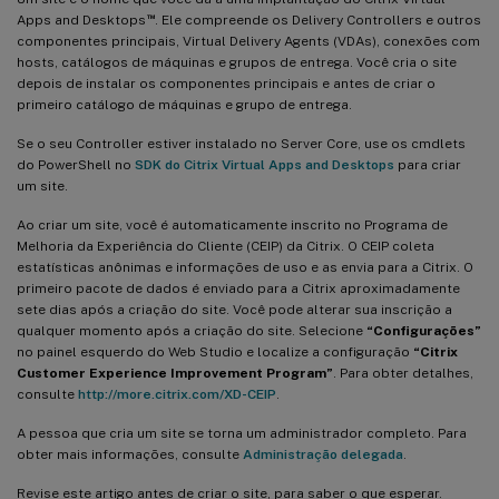
™
Apps and Desktops
. Ele compreende os Delivery Controllers e outros
componentes principais, Virtual Delivery Agents (VDAs), conexões com
hosts, catálogos de máquinas e grupos de entrega. Você cria o site
depois de instalar os componentes principais e antes de criar o
primeiro catálogo de máquinas e grupo de entrega.
Se o seu Controller estiver instalado no Server Core, use os cmdlets
do PowerShell no
SDK do Citrix Virtual Apps and Desktops
para criar
um site.
Ao criar um site, você é automaticamente inscrito no Programa de
Melhoria da Experiência do Cliente (CEIP) da Citrix. O CEIP coleta
estatísticas anônimas e informações de uso e as envia para a Citrix. O
primeiro pacote de dados é enviado para a Citrix aproximadamente
sete dias após a criação do site. Você pode alterar sua inscrição a
qualquer momento após a criação do site. Selecione
“Configurações”
no painel esquerdo do Web Studio e localize a configuração
“Citrix
Customer Experience Improvement Program”
. Para obter detalhes,
consulte
http://more.citrix.com/XD-CEIP
.
A pessoa que cria um site se torna um administrador completo. Para
obter mais informações, consulte
Administração delegada
.
Revise este artigo antes de criar o site, para saber o que esperar.