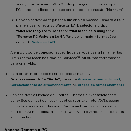
serviço (ou se usar o Web Studio para gerenciar desktops em
PCs blade dedicados), selecione o tipo de conexão
“Nenhum”
.
Se você estiver configurando um site de Acesso Remoto a PC e
planeja usar o recurso Wake on LAN, selecione o tipo
“Microsoft System Center Virtual Machine Manager”
ou
“Remote PC Wake on LAN”
. Para obter mais informações,
consulte
Wake on LAN
.
Além do tipo de conexão, especifique se você usará ferramentas
™
Citrix (como Machine Creation Services
) ou outras ferramentas
para criar VMs.
Para obter informações especificadas nas páginas
“Armazenamento”
e
“Rede”
, consulte
Armazenamento do host
,
Gerenciamento de armazenamento
e
Seleção de armazenamento
.
Se você tiver a Licença de Direitos Híbridos e tiver adicionado
conexões de host de nuvem pública (por exemplo, AWS), essas
conexões serão listadas aqui. Para visualizar essas conexões de
host de nuvem pública, atualize o Web Studio vários minutos após
adicioná-las.
Acesso Remoto a PC