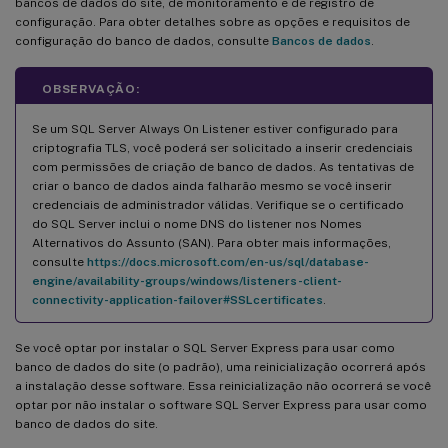
bancos de dados do site, de monitoramento e de registro de
configuração. Para obter detalhes sobre as opções e requisitos de
configuração do banco de dados, consulte
Bancos de dados
.
OBSERVAÇÃO:
Se um SQL Server Always On Listener estiver configurado para
criptografia TLS, você poderá ser solicitado a inserir credenciais
com permissões de criação de banco de dados. As tentativas de
criar o banco de dados ainda falharão mesmo se você inserir
credenciais de administrador válidas. Verifique se o certificado
do SQL Server inclui o nome DNS do listener nos Nomes
Alternativos do Assunto (SAN). Para obter mais informações,
consulte
https://docs.microsoft.com/en-us/sql/database-
engine/availability-groups/windows/listeners-client-
connectivity-application-failover#SSLcertificates
.
Se você optar por instalar o SQL Server Express para usar como
banco de dados do site (o padrão), uma reinicialização ocorrerá após
a instalação desse software. Essa reinicialização não ocorrerá se você
optar por não instalar o software SQL Server Express para usar como
banco de dados do site.