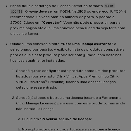
Especifique o endereço do License Server no formato
name:
[port]
. O
nome
deve ser um FQDN, NetBIOS ou endereço IP. FQDN é
recomendado. Se você omitir o número da porta, o padrão é
27000. Clique em
“Conectar”
. Você não pode prosseguir para a
próxima página até que uma conexão bem-sucedida seja feita com
o License Server.
Quando uma conexão é feita,
“Usar uma licença existente”
é
selecionado por padrão. A exibição lista os produtos compatíveis
para os quais este produto pode ser configurado, com base nas
licenças atualmente instaladas.
Se você quiser configurar este produto como um dos produtos
listados (por exemplo, Citrix Virtual Apps Premium ou Citrix
™
Virtual Desktops
Premium), usando uma dessas licenças,
selecione essa entrada.
Se você já alocou e baixou uma licença (usando a Ferramenta
Citrix Manage Licenses) para usar com este produto, mas ainda
não instalou a licença:
Clique em
“Procurar arquivo de licença”
.
No explorador de arquivos, localize e selecione a licença