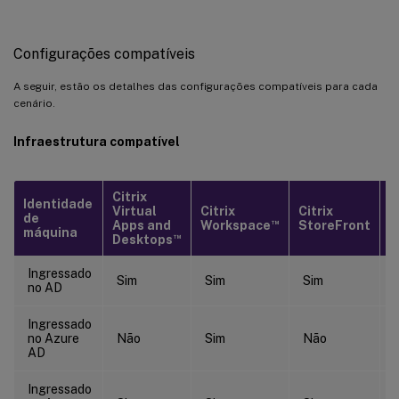
Configurações compatíveis
A seguir, estão os detalhes das configurações compatíveis para cada
cenário.
Infraestrutura compatível
Citrix
Identidade
C
Virtual
Citrix
Citrix
de
G
™
Apps and
Workspace
StoreFront
máquina
S
™
Desktops
Ingressado
Sim
Sim
Sim
no AD
Ingressado
no Azure
Não
Sim
Não
AD
Ingressado