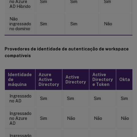
no Azure
Sim
Sim
Sim
AD Híbrido
Não
ingressado
Sim
Sim
Não
no domínio
Provedores de identidade de autenticação de workspace
compatíveis
Identidade
Azure
Active
Active
de
Active
Directory
Okta
Directory
máquina
Directory
e Token
Ingressado
Sim
Sim
Sim
Sim
no AD
Ingressado
no Azure
Sim
Não
Não
Não
AD
Ingressado