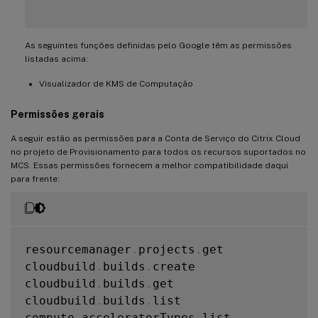
As seguintes funções definidas pelo Google têm as permissões
listadas acima:
Visualizador de KMS de Computação
Permissões gerais
A seguir estão as permissões para a Conta de Serviço do Citrix Cloud
no projeto de Provisionamento para todos os recursos suportados no
MCS. Essas permissões fornecem a melhor compatibilidade daqui
para frente:
resourcemanager
.
projects
.
get

cloudbuild
.
builds
.
create

cloudbuild
.
builds
.
get

cloudbuild
.
builds
.
list

compute
.
acceleratorTypes
.
list
