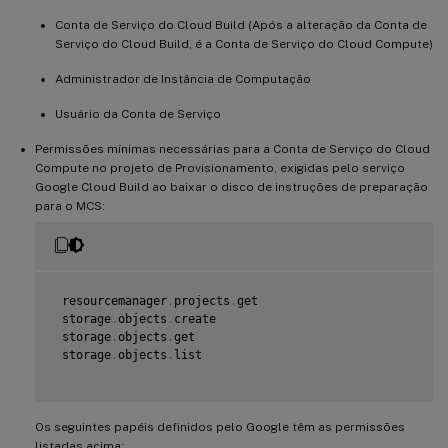
 compute
.
subnetworks
.
useExternalIp

 compute
Conta de Serviço do Cloud Build (Após a alteração da Conta de
.
zoneOperations
.
get

 compute
.
zones
.
list

Serviço do Cloud Build, é a Conta de Serviço do Cloud Compute)
 iam
.
serviceAccounts
.
actAs

 logging
Administrador de Instância de Computação
.
logEntries
.
create

 pubsub
.
topics
.
publish

Usuário da Conta de Serviço
 resourcemanager
.
projects
.
get

 source
.
repos
.
get

Permissões mínimas necessárias para a Conta de Serviço do Cloud
 source
.
repos
.
list

Compute no projeto de Provisionamento, exigidas pelo serviço
 storage
.
buckets
.
create

Google Cloud Build ao baixar o disco de instruções de preparação
 storage
.
buckets
.
get

 storage
.
buckets
.
list

para o MCS:
 storage
.
objects
.
create

 storage
.
objects
.
delete

 storage
.
objects
.
get

 storage
.
objects
.
list

 resourcemanager
.
projects
.
get

 storage
.
objects
.
create

 storage
.
objects
.
get

 storage
.
objects
.
list

Os seguintes papéis definidos pelo Google têm as permissões
listadas acima: