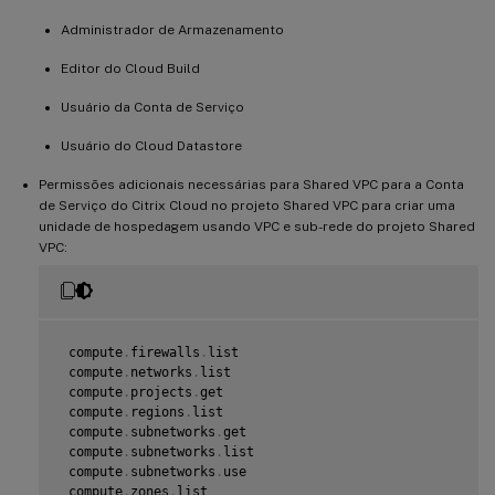
 compute
.
instanceTemplates
.
get

Administrador de Armazenamento
 compute
.
instanceTemplates
.
list

 compute
.
instanceTemplates
.
useReadOnly

Editor do Cloud Build
 compute
.
instances
.
attachDisk

 compute
.
instances
.
create

Usuário da Conta de Serviço
 compute
.
instances
.
delete

 compute
.
instances
.
detachDisk

Usuário do Cloud Datastore
 compute
.
instances
.
get

 compute
.
instances
.
list

Permissões adicionais necessárias para Shared VPC para a Conta
 compute
.
instances
.
reset

de Serviço do Citrix Cloud no projeto Shared VPC para criar uma
 compute
.
instances
.
resume

unidade de hospedagem usando VPC e sub-rede do projeto Shared
 compute
.
instances
.
setDeletionProtection

VPC:
 compute
.
instances
.
setLabels

 compute
.
instances
.
setMetadata

 compute
.
instances
.
setServiceAccount

 compute
.
instances
.
setTags

 compute
.
instances
.
start

 compute
.
instances
.
stop

 compute
.
firewalls
.
list

 compute
.
instances
.
suspend

 compute
.
networks
.
list

 compute
.
machineTypes
.
get

 compute
.
projects
.
get

 compute
.
machineTypes
.
list

 compute
.
regions
.
list

 compute
.
networks
.
list

 compute
.
subnetworks
.
get

 compute
.
networks
.
updatePolicy

 compute
.
subnetworks
.
list

 compute
.
nodeGroups
.
list

 compute
.
subnetworks
.
use

 compute
.
nodeTemplates
.
get

 compute
.
zones
.
list
