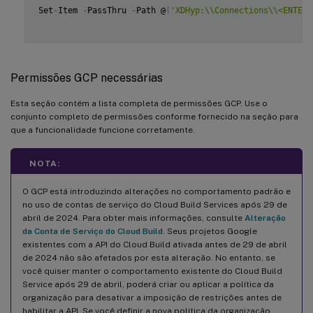
Set
-
Item 
-
PassThru 
-
Path @
(
'XDHyp:\\Connections\\<ENTER 
Permissões GCP necessárias
Esta seção contém a lista completa de permissões GCP. Use o
conjunto completo de permissões conforme fornecido na seção para
que a funcionalidade funcione corretamente.
NOTA:
O GCP está introduzindo alterações no comportamento padrão e
no uso de contas de serviço do Cloud Build Services após 29 de
abril de 2024. Para obter mais informações, consulte
Alteração
da Conta de Serviço do Cloud Build
. Seus projetos Google
existentes com a API do Cloud Build ativada antes de 29 de abril
de 2024 não são afetados por esta alteração. No entanto, se
você quiser manter o comportamento existente do Cloud Build
Service após 29 de abril, poderá criar ou aplicar a política da
organização para desativar a imposição de restrições antes de
habilitar a API. Se você definir a nova política da organização,