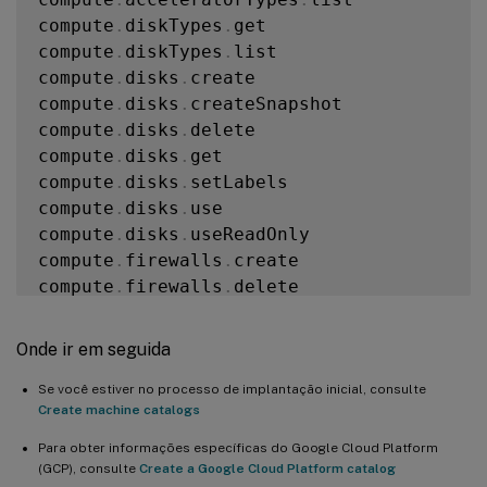
compute
.
diskTypes
.
get

compute
.
diskTypes
.
list

compute
.
disks
.
create

compute
.
disks
.
createSnapshot

compute
.
disks
.
delete

compute
.
disks
.
get

compute
.
disks
.
setLabels

compute
.
disks
.
use

compute
.
disks
.
useReadOnly

compute
.
firewalls
.
create

compute
.
firewalls
.
delete

compute
.
firewalls
.
list

compute
.
globalOperations
.
get

Onde ir em seguida
compute
.
images
.
create

compute
.
images
.
delete

Se você estiver no processo de implantação inicial, consulte
Create machine catalogs
compute
.
images
.
get

compute
.
images
.
list

Para obter informações específicas do Google Cloud Platform
compute
.
images
.
setLabels

(GCP), consulte
Create a Google Cloud Platform catalog