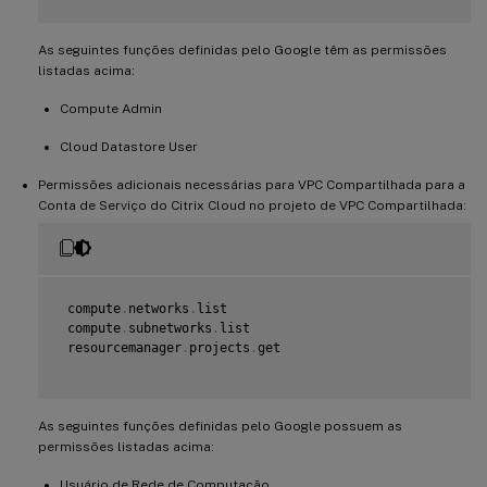
As seguintes funções definidas pelo Google têm as permissões
listadas acima:
Compute Admin
Cloud Datastore User
Permissões adicionais necessárias para VPC Compartilhada para a
Conta de Serviço do Citrix Cloud no projeto de VPC Compartilhada:
 compute
.
networks
.
list

 compute
.
subnetworks
.
list

 resourcemanager
.
projects
.
get

As seguintes funções definidas pelo Google possuem as
permissões listadas acima:
Usuário de Rede de Computação