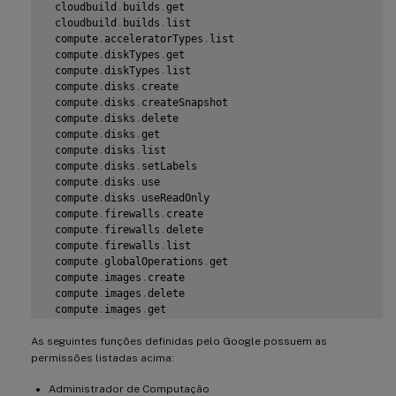
 cloudbuild
.
builds
.
get

 cloudbuild
.
builds
.
list

 compute
.
acceleratorTypes
.
list

 compute
.
diskTypes
.
get

 compute
.
diskTypes
.
list

 compute
.
disks
.
create

 compute
.
disks
.
createSnapshot

 compute
.
disks
.
delete

 compute
.
disks
.
get

 compute
.
disks
.
list

 compute
.
disks
.
setLabels

 compute
.
disks
.
use

 compute
.
disks
.
useReadOnly

 compute
.
firewalls
.
create

 compute
.
firewalls
.
delete

 compute
.
firewalls
.
list

 compute
.
globalOperations
.
get

 compute
.
images
.
create

 compute
.
images
.
delete

 compute
.
images
.
get

 compute
.
images
.
list

As seguintes funções definidas pelo Google possuem as
 compute
.
images
.
setLabels

 compute
.
images
.
useReadOnly

permissões listadas acima:
 compute
.
instanceTemplates
.
create

 compute
Administrador de Computação
.
instanceTemplates
.
delete
