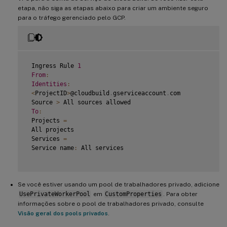
etapa, não siga as etapas abaixo para criar um ambiente seguro
para o tráfego gerenciado pelo GCP.
 Ingress Rule 
1
From
:
Identities
:
<
ProjectID
>
@cloudbuild
.
gserviceaccount
.
com

 Source 
>
 All sources allowed

To
:
 Projects 
=
 All projects

 Services 
=
 Service name
:
 All services

Se você estiver usando um pool de trabalhadores privado, adicione
UsePrivateWorkerPool
em
CustomProperties
. Para obter
informações sobre o pool de trabalhadores privado, consulte
Visão geral dos pools privados
.