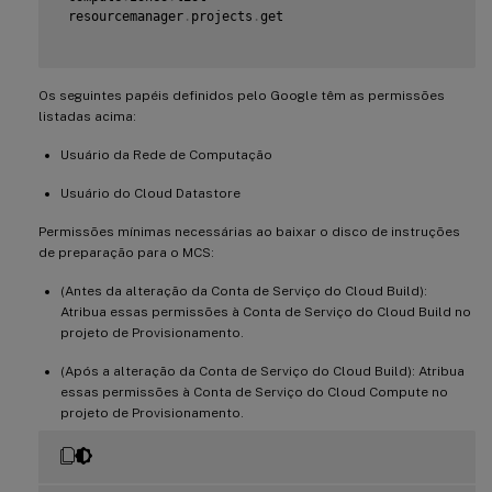
 compute
.
projects
.
get

 resourcemanager
.
projects
.
get

 compute
.
regions
.
list

 compute
.
snapshots
.
create

 compute
.
snapshots
.
delete

 compute
.
snapshots
.
list

Os seguintes papéis definidos pelo Google têm as permissões
 compute
.
snapshots
.
get

listadas acima:
 compute
.
snapshots
.
setLabels

 compute
.
snapshots
.
useReadOnly

Usuário da Rede de Computação
 compute
.
subnetworks
.
get

 compute
.
subnetworks
.
list

Usuário do Cloud Datastore
 compute
.
subnetworks
.
use

 compute
.
zoneOperations
.
get

Permissões mínimas necessárias ao baixar o disco de instruções
 compute
.
zoneOperations
.
list

de preparação para o MCS:
 compute
.
zones
.
get

 compute
.
zones
.
list

(Antes da alteração da Conta de Serviço do Cloud Build):
 iam
.
serviceAccounts
.
actAs

Atribua essas permissões à Conta de Serviço do Cloud Build no
 resourcemanager
.
projects
.
get

projeto de Provisionamento.
 storage
.
buckets
.
create

 storage
.
buckets
.
delete

(Após a alteração da Conta de Serviço do Cloud Build): Atribua
 storage
.
buckets
.
get

essas permissões à Conta de Serviço do Cloud Compute no
 storage
.
buckets
.
list

projeto de Provisionamento.
 storage
.
buckets
.
update

 storage
.
objects
.
create

 storage
.
objects
.
delete

 storage
.
objects
.
get
