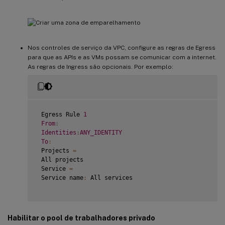
Nos controles de serviço da VPC, configure as regras de Egress
para que as APIs e as VMs possam se comunicar com a internet.
As regras de Ingress são opcionais. Por exemplo:
 Egress Rule 
1
From
:
Identities
:
ANY_IDENTITY
To
:
 Projects 
=
 All projects

 Service 
=
 Service name
:
 All services

Habilitar o pool de trabalhadores privado