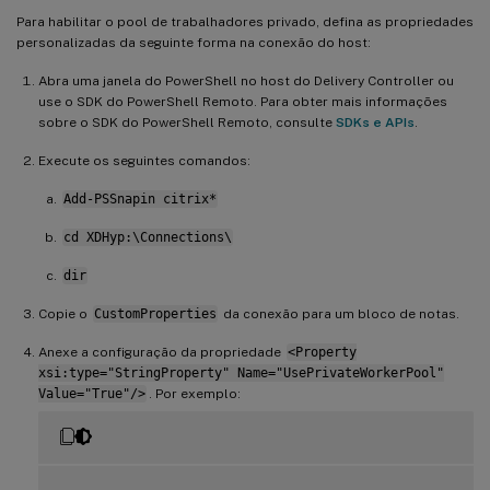
Para habilitar o pool de trabalhadores privado, defina as propriedades
personalizadas da seguinte forma na conexão do host:
Abra uma janela do PowerShell no host do Delivery Controller ou
use o SDK do PowerShell Remoto. Para obter mais informações
sobre o SDK do PowerShell Remoto, consulte
SDKs e APIs
.
Execute os seguintes comandos:
Add-PSSnapin citrix*
cd XDHyp:\Connections\
dir
Copie o
CustomProperties
da conexão para um bloco de notas.
Anexe a configuração da propriedade
<Property
xsi:type="StringProperty" Name="UsePrivateWorkerPool"
Value="True"/>
. Por exemplo: