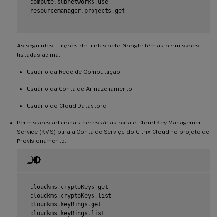
 compute
.
subnetworks
.
use

 resourcemanager
.
projects
.
get

As seguintes funções definidas pelo Google têm as permissões
listadas acima:
Usuário da Rede de Computação
Usuário da Conta de Armazenamento
Usuário do Cloud Datastore
Permissões adicionais necessárias para o Cloud Key Management
Service (KMS) para a Conta de Serviço do Citrix Cloud no projeto de
Provisionamento:
 cloudkms
.
cryptoKeys
.
get

 cloudkms
.
cryptoKeys
.
list

 cloudkms
.
keyRings
.
get

 cloudkms
.
keyRings
.
list
