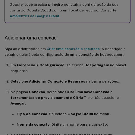
Google, você precisa primeiro concluir a configuração da sua
conta do Google Cloud como um local de recurso. Consulte
Ambientes do Google Cloud
.
Adicionar uma conexão
Siga as orientações em
Criar uma conexão e recursos
. A descrição a
seguir o guiará pela configuração de uma conexão de hospedagem:
Em
Gerenciar > Configuração
, selecione
Hospedagem
no painel
esquerdo.
Selecione
Adicionar Conexão e Recursos
na barra de ações.
Na página
Conexão
, selecione
Criar uma nova Conexão
e
™
ferramentas de provisionamento Citrix
, e então selecione
Avançar
.
Tipo de conexão
. Selecione
Google Cloud
no menu.
Nome da conexão
. Digite um nome para a conexão.
Na página
Região
, selecione um nome de projeto no menu,