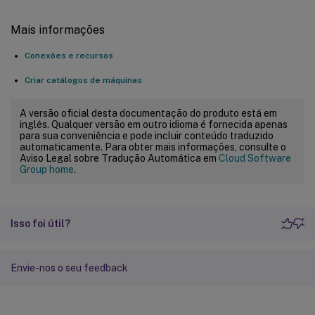
compute
.
images
.
useReadOnly

compute
.
instanceTemplates
.
create

Mais informações
compute
.
instanceTemplates
.
delete

compute
.
instanceTemplates
.
get

Conexões e recursos
compute
.
instanceTemplates
.
list

Criar catálogos de máquinas
compute
.
instanceTemplates
.
useReadOnly

compute
.
instances
.
attachDisk

A versão oficial desta documentação do produto está em
compute
.
instances
.
create

inglês. Qualquer versão em outro idioma é fornecida apenas
para sua conveniência e pode incluir conteúdo traduzido
compute
.
instances
.
delete

automaticamente. Para obter mais informações, consulte o
compute
.
instances
.
detachDisk

Aviso Legal sobre Tradução Automática em
Cloud Software
Group home
.
compute
.
instances
.
get

compute
.
instances
.
list

compute
.
instances
.
reset

Isso foi útil?
compute
.
instances
.
resume

compute
.
instances
.
setDeletionProtection

compute
.
instances
.
setLabels

Envie-nos o seu feedback
compute
.
instances
.
setMetadata

compute
.
instances
.
setTags

compute
.
instances
.
start
