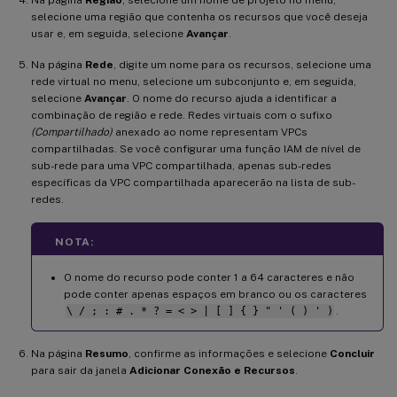
selecione uma região que contenha os recursos que você deseja
usar e, em seguida, selecione
Avançar
.
Na página
Rede
, digite um nome para os recursos, selecione uma
rede virtual no menu, selecione um subconjunto e, em seguida,
selecione
Avançar
. O nome do recurso ajuda a identificar a
combinação de região e rede. Redes virtuais com o sufixo
(Compartilhado)
anexado ao nome representam VPCs
compartilhadas. Se você configurar uma função IAM de nível de
sub-rede para uma VPC compartilhada, apenas sub-redes
específicas da VPC compartilhada aparecerão na lista de sub-
redes.
NOTA:
O nome do recurso pode conter 1 a 64 caracteres e não
pode conter apenas espaços em branco ou os caracteres
\ / ; : # . * ? = < > | [ ] { } " ' ( ) ' )
.
Na página
Resumo
, confirme as informações e selecione
Concluir
para sair da janela
Adicionar Conexão e Recursos
.