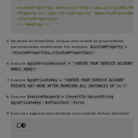
`
`
`
<CustomProperties xmlns:xsi="http://www.w3.org/2001/XMLS
<Property xsi:type="StringProperty" Name="UsePrivateWork
</CustomProperties>

<!--NeedCopy--> 
`
`
`
Na janela do PowerShell, atribua uma variável às propriedades
personalizadas modificadas. Por exemplo:
$customProperty =
'<CustomProperties…</CustomProperties>'
.
Execute
$gcpServiceAccount = "<ENTER YOUR SERVICE ACCOUNT
EMAIL HERE>"
.
Execute
$gcpPrivateKey = "<ENTER YOUR SERVICE ACCOUNT
PRIVATE KEY HERE AFTER REMOVING ALL INSTANCES OF \n >"
.
Execute
$securePassword = ConvertTo-SecureString
$gcpPrivateKey -AsPlainText -Force
.
Execute o seguinte para atualizar uma conexão de host existente: