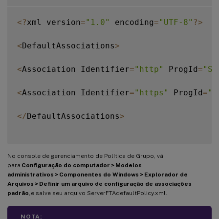
<
?
xml version
=
"1.0"
 encoding
=
"UTF-8"
?
>
<
DefaultAssociations
>
<
Association Identifier
=
"http"
 ProgId
=
"Se
<
Association Identifier
=
"https"
 ProgId
=
"S
<
/
DefaultAssociations
>
No console de gerenciamento de Política de Grupo, vá
para
Configuração do computador > Modelos
administrativos > Componentes do Windows > Explorador de
Arquivos > Definir um arquivo de configuração de associações
padrão
, e salve seu arquivo ServerFTAdefaultPolicy.xml.
NOTA: