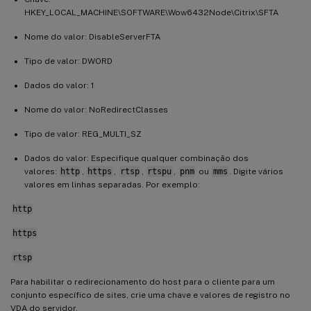
HKEY_LOCAL_MACHINE\SOFTWARE\Wow6432Node\Citrix\SFTA
Nome do valor: DisableServerFTA
Tipo de valor: DWORD
Dados do valor: 1
Nome do valor: NoRedirectClasses
Tipo de valor: REG_MULTI_SZ
Dados do valor: Especifique qualquer combinação dos
valores:
http
,
https
,
rtsp
,
rtspu
,
pnm
ou
mms
. Digite vários
valores em linhas separadas. Por exemplo:
http
https
rtsp
Para habilitar o redirecionamento do host para o cliente para um
conjunto específico de sites, crie uma chave e valores de registro no
VDA do servidor.