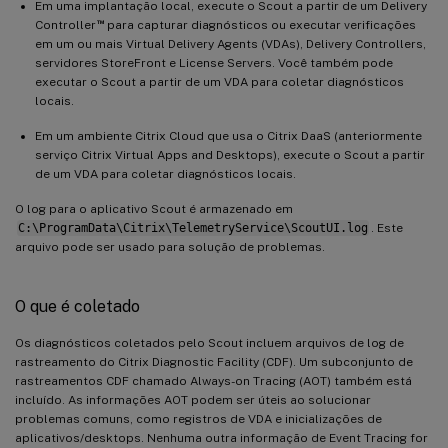
Em uma implantação local, execute o Scout a partir de um Delivery
™
Controller
para capturar diagnósticos ou executar verificações
em um ou mais Virtual Delivery Agents (VDAs), Delivery Controllers,
servidores StoreFront e License Servers. Você também pode
executar o Scout a partir de um VDA para coletar diagnósticos
locais.
Em um ambiente Citrix Cloud que usa o Citrix DaaS (anteriormente
serviço Citrix Virtual Apps and Desktops), execute o Scout a partir
de um VDA para coletar diagnósticos locais.
O log para o aplicativo Scout é armazenado em
C:\ProgramData\Citrix\TelemetryService\ScoutUI.log
. Este
arquivo pode ser usado para solução de problemas.
O que é coletado
Os diagnósticos coletados pelo Scout incluem arquivos de log de
rastreamento do Citrix Diagnostic Facility (CDF). Um subconjunto de
rastreamentos CDF chamado Always-on Tracing (AOT) também está
incluído. As informações AOT podem ser úteis ao solucionar
problemas comuns, como registros de VDA e inicializações de
aplicativos/desktops. Nenhuma outra informação de Event Tracing for