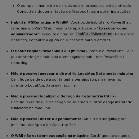
O compartilhamento de arquivos e impressoras esteja ativado.
Consulte a documentação da Microsoft para obter instruções.
Habilitar PSRemoting e WinRM
- Você pode habilitar o PowerShell
remoting e o WinRM ao mesmo tempo. Usando
“Executar como
administrador”
, execute o cmdlet
Enable-PSRemoting
. Para obter
detalhes, consulte a ajuda da Microsoft para o cmdlet.
O Scout requer PowerShell 3.0 (mínimo)
- Instale o PowerShell 3.0
(ou posterior) na máquina e, em seguida, habilite o PowerShell
remoting.
Não é possível acessar o diretório LocalAppData nesta máquina
-
Certifique-se de que a conta tenha permissão para gravar no
diretório LocalAppData na máquina.
Não é possível localizar o Serviço de Telemetria Citrix
-
Certifique-se de que o Serviço de Telemetria Citrix esteja instalado
e iniciado na máquina.
Não é possível obter o agendamento
- Atualize a máquina para
(mínimo) XenApp e XenDesktop 7.14.
O WMI não está em execução na máquina
- Certifique-se de que o