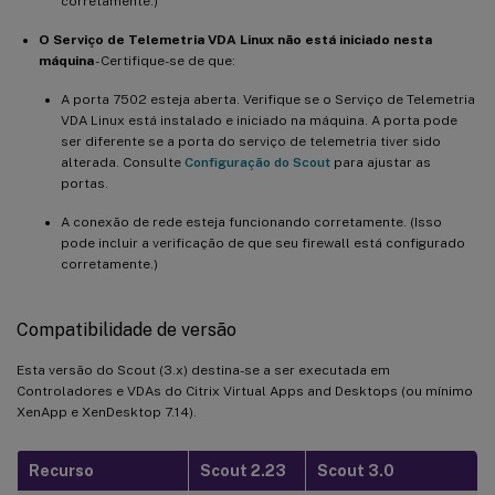
corretamente.)
O Serviço de Telemetria VDA Linux não está iniciado nesta
máquina
- Certifique-se de que:
A porta 7502 esteja aberta. Verifique se o Serviço de Telemetria
VDA Linux está instalado e iniciado na máquina. A porta pode
ser diferente se a porta do serviço de telemetria tiver sido
alterada. Consulte
Configuração do Scout
para ajustar as
portas.
A conexão de rede esteja funcionando corretamente. (Isso
pode incluir a verificação de que seu firewall está configurado
corretamente.)
Compatibilidade de versão
Esta versão do Scout (3.x) destina-se a ser executada em
Controladores e VDAs do Citrix Virtual Apps and Desktops (ou mínimo
XenApp e XenDesktop 7.14).
Recurso
Scout 2.23
Scout 3.0