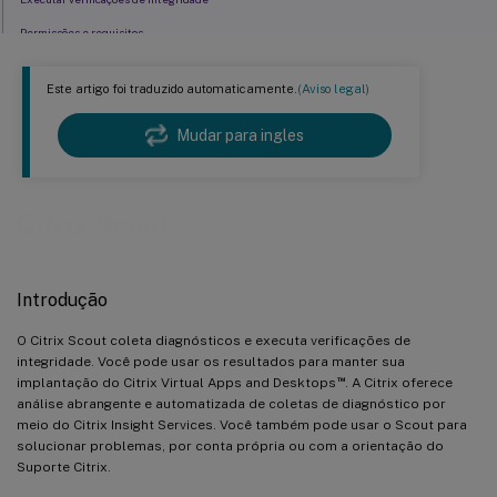
Permissões e requisitos
Testes de verificação
Este artigo foi traduzido automaticamente.
(Aviso legal)
Compatibilidade de versão
Instalar e atualizar
Mudar para ingles
Autorização de upload
Localizar máquina
Citrix Scout
Adicionar máquinas manualmente
Importar máquinas VDA
Introdução
Coletar diagnósticos
Rastrear e reproduzir
O Citrix Scout coleta diagnósticos e executa verificações de
integridade. Você pode usar os resultados para manter sua
Habilitar coleta de log adicional
™
implantação do Citrix Virtual Apps and Desktops
. A Citrix oferece
Agendar coletas
análise abrangente e automatizada de coletas de diagnóstico por
meio do Citrix Insight Services. Você também pode usar o Scout para
Mascaramento de dados
solucionar problemas, por conta própria ou com a orientação do
Coleta de dados de uso
Suporte Citrix.