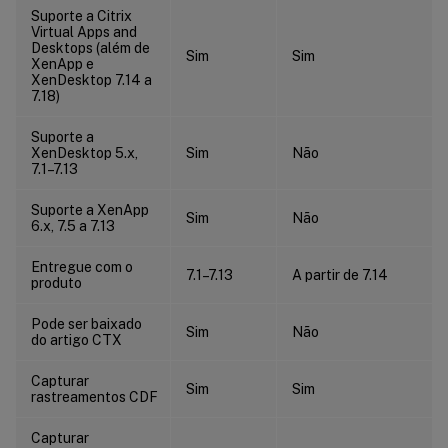
Suporte a Citrix
Virtual Apps and
Desktops (além de
Sim
Sim
XenApp e
XenDesktop 7.14 a
7.18)
Suporte a
XenDesktop 5.x,
Sim
Não
7.1–7.13
Suporte a XenApp
Sim
Não
6.x, 7.5 a 7.13
Entregue com o
7.1–7.13
A partir de 7.14
produto
Pode ser baixado
Sim
Não
do artigo CTX
Capturar
Sim
Sim
rastreamentos CDF
Capturar