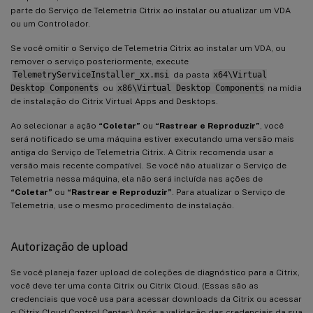
parte do Serviço de Telemetria Citrix ao instalar ou atualizar um VDA
ou um Controlador.
Se você omitir o Serviço de Telemetria Citrix ao instalar um VDA, ou
remover o serviço posteriormente, execute
TelemetryServiceInstaller_xx.msi
da pasta
x64\Virtual
Desktop Components
ou
x86\Virtual Desktop Components
na mídia
de instalação do Citrix Virtual Apps and Desktops.
Ao selecionar a ação
“Coletar”
ou
“Rastrear e Reproduzir”
, você
será notificado se uma máquina estiver executando uma versão mais
antiga do Serviço de Telemetria Citrix. A Citrix recomenda usar a
versão mais recente compatível. Se você não atualizar o Serviço de
Telemetria nessa máquina, ela não será incluída nas ações de
“Coletar”
ou
“Rastrear e Reproduzir”
. Para atualizar o Serviço de
Telemetria, use o mesmo procedimento de instalação.
Autorização de upload
Se você planeja fazer upload de coleções de diagnóstico para a Citrix,
você deve ter uma conta Citrix ou Citrix Cloud. (Essas são as
credenciais que você usa para acessar downloads da Citrix ou acessar
o Citrix Cloud Control Center.) Após a validação das credenciais da sua