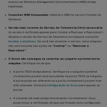
acesso ao Windows Management Instrumentation (WMI) esteja
habilitado.
Conexões WMI bloqueadas
- Habilite o WMI no serviço Firewall do
Windows.
Versão mais recente do Serviço de Telemetria Citrix necessária
-
(A versão é verificada apenas para Coletar e Rastrear e Reproduzir.)
Atualize a versão do Serviço de Telemetria na máquina (consulte
Instalar e atualizar
). Se você não atualizar o serviço, essa máquina
não será incluída nas ações de
“Coletar”
ou
“Rastrear e
Reproduzir”
.
O Scout não consegue se conectar ao soquete systemd nesta
máquina
- Certifique-se de que:
A porta 7503 esteja aberta. Verifique se o soquete systemd
ctxtelemetry.socket está escutando na porta 7503 na máquina.
A porta pode ser diferente se a porta ctxtelemetry.socket tiver
sido alterada. Consulte
Configuração do Scout
para ajustar as
portas.
A conexão de rede esteja funcionando corretamente. (Isso
pode incluir a verificação de que seu firewall está configurado