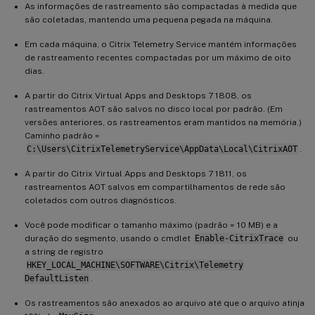
As informações de rastreamento são compactadas à medida que
são coletadas, mantendo uma pequena pegada na máquina.
Em cada máquina, o Citrix Telemetry Service mantém informações
de rastreamento recentes compactadas por um máximo de oito
dias.
A partir do Citrix Virtual Apps and Desktops 7 1808, os
rastreamentos AOT são salvos no disco local por padrão. (Em
versões anteriores, os rastreamentos eram mantidos na memória.)
Caminho padrão =
C:\Users\CitrixTelemetryService\AppData\Local\CitrixAOT
.
A partir do Citrix Virtual Apps and Desktops 7 1811, os
rastreamentos AOT salvos em compartilhamentos de rede são
coletados com outros diagnósticos.
Você pode modificar o tamanho máximo (padrão = 10 MB) e a
duração do segmento, usando o cmdlet
Enable-CitrixTrace
ou
a string de registro
HKEY_LOCAL_MACHINE\SOFTWARE\Citrix\Telemetry
DefaultListen
.
Os rastreamentos são anexados ao arquivo até que o arquivo atinja