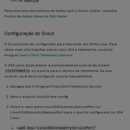
10% de
MaxSize
.
Para uma lista dos pontos de dados que o Scout coleta, consulte
Pontos de dados chave do Call Home
.
Configuração do Scout
O Scout pode ser configurado para funcionar em VDAs Linux. Para
obter mais informações sobre Linux VDA e telemetria, consulte
Integrar com o Citrix Telemetry Service
O VDA Linux pode alterar automaticamente a porta do socket
ctxtelemetry
ou a porta para o serviço de telemetria. Se isso
ocorrer, você deve configurar a porta manualmente.
Navegue até C:\Program Files\Citrix\Telemetry Service
Abra o arquivo ScoutUI.exe.config.
Altere o valor para LinuxVDATelemetryServicePort ou
LinuxVDATelemetryWakeupPort para o que foi configurado no VDA
Linux:
<add key="LinuxVDATelemetryServicePort"