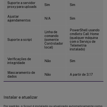
Suporte a servidor
Sim
Sim
proxy para uploads
Ajustar
N/A
Sim
agendamentos
PowerShell usando
Linha de
cmdlets Call Home
comando
(qualquer máquina
Suporte a script
(somente
com o Serviço de
Controlador
Telemetria
local)
instalado)
Verificações de
Não
Sim
integridade
Mascaramento de
Não
A partir de 3.17
dados
Instalar e atualizar
Por padrão, o Scout é instalado ou atualizado automaticamente como