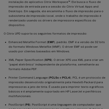
™
instalação do aplicativo Citrix Workspace
. Ele busca o fluxo de
impressão de entrada para a sessão do Citrix Virtual Apps and
Desktops. Em seguida, ele encaminha o fluxo de impressão para o
subsistema de impressão local, onde o trabalho de impressão é
renderizado usando os drivers de impressora específicos do
dispositivo.
O Citrix UPD suporta os seguintes formatos de impressão:
Enhanced Metafile Format (
EMF
), padrão. EMF é a versão de 32 bits
do formato Windows Metafile (WMF). O driver EMF só pode ser
usado por clientes baseados em Windows.
XML Paper Specification (
XPS
). O driver XPS usa XML para criar um
“papel eletrônico” independente de plataforma, semelhante ao
formato Adobe PDF.
Printer Command Language (
PCL5c
e
PCL4
). PCL é um protocolo de
impressão desenvolvido originalmente pela Hewlett-Packard para
impressoras a jato de tinta. É usado para imprimir texto e gráficos
básicos e é amplamente suportado em HP LaserJet e periféricos
multifuncionais.
PostScript (
PS
). PostScript é uma linguagem de computador que