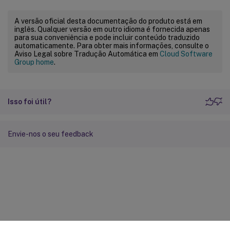
A versão oficial desta documentação do produto está em
inglês. Qualquer versão em outro idioma é fornecida apenas
para sua conveniência e pode incluir conteúdo traduzido
automaticamente. Para obter mais informações, consulte o
Aviso Legal sobre Tradução Automática em
Cloud Software
Group home
.
Isso foi útil?
Envie-nos o seu feedback