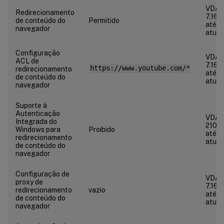
VDA
Redirecionamento
7.16
de conteúdo do
Permitido
até o
navegador
atual
Configuração
VDA
ACL de
7.16
https://www.youtube.com/*
redirecionamento
até o
de conteúdo do
atual
navegador
Suporte à
Autenticação
VDA
Integrada do
2106
Windows para
Proibido
até o
redirecionamento
atual
de conteúdo do
navegador
Configuração de
VDA
proxy de
7.16
redirecionamento
vazio
até o
de conteúdo do
atual
navegador