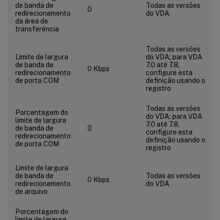
de banda de
Todas as versões
0
redirecionamento
do VDA
da área de
transferência
Todas as versões
Limite de largura
do VDA; para VDA
de banda de
7.0 até 7.8,
0 Kbps
redirecionamento
configure esta
de porta COM
definição usando o
registro
Todas as versões
Porcentagem do
do VDA; para VDA
limite de largura
7.0 até 7.8,
de banda de
0
configure esta
redirecionamento
definição usando o
de porta COM
registro
Limite de largura
de banda de
Todas as versões
0 Kbps
redirecionamento
do VDA
de arquivo
Porcentagem do
limite de largura