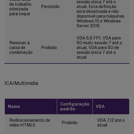
sessão única 7 até o
de trabalho
Permitido
atual. Esta definição
otimizada
está desativada e não
para toque
disponível para máquinas
Windows 10 e Windows
Server 2016.
VDA 5.6 FP1, VDA para
Remover a
SO multi-sessão 7 até o
caixa de
Proibido
atual, VDA para SO de
combinação
sessão única 7 até o
atual
ICA/Multimídia
Configuração
Nome
VDA
padrão
Redirecionamento de
VDA 7.12 até o
Proibido
vídeo HTML5
atual