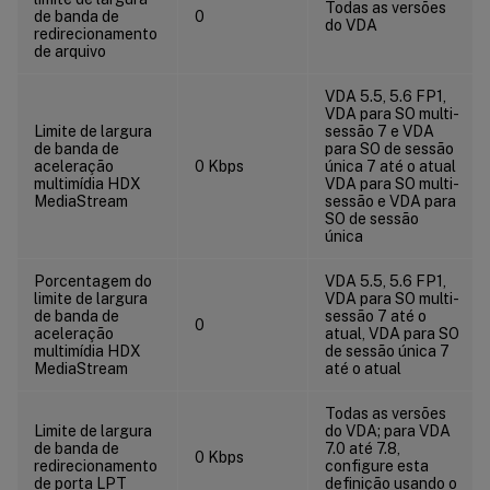
Todas as versões
de banda de
0
do VDA
redirecionamento
de arquivo
VDA 5.5, 5.6 FP1,
VDA para SO multi-
Limite de largura
sessão 7 e VDA
de banda de
para SO de sessão
aceleração
0 Kbps
única 7 até o atual
multimídia HDX
VDA para SO multi-
MediaStream
sessão e VDA para
SO de sessão
única
Porcentagem do
VDA 5.5, 5.6 FP1,
limite de largura
VDA para SO multi-
de banda de
sessão 7 até o
0
aceleração
atual, VDA para SO
multimídia HDX
de sessão única 7
MediaStream
até o atual
Todas as versões
Limite de largura
do VDA; para VDA
de banda de
7.0 até 7.8,
0 Kbps
redirecionamento
configure esta
de porta LPT
definição usando o