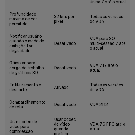
única 7 até o atual
Profundidade
32 bits por
Todas as versões
máxima de cor
pixel
do VDA
permitida
Notificar usuário
VDA para SO
quando o modo de
Desativado
multi-sessão 7 até
exibição for
o atual
degradado
Otimizar para
VDA 7.17 até o
carga de trabalho
Desativado
atual
de gráficos 3D
Enfileiramento e
Todas as versões
Ativado
descarte
do VDA
Compartilhamento
Desativado
VDA 2112
de tela
Usar codec
Usar codec de
de vídeo
VDA 7.6 FP3 até o
vídeo para
quando
atual
compressão
preferir