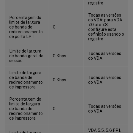
registro
Todas as versões
Porcentagem do
do VDA; para VDA
limite de largura
7.0 até 7.8,
de banda de
0
configure esta
redirecionamento
definição usando o
de porta LPT
registro
Limite de largura
Todas as versões
de banda geral da
0 Kbps
do VDA
sessão
Limite de largura
de banda de
Todas as versões
0 Kbps
redirecionamento
do VDA
de impressora
Porcentagem do
limite de largura
Todas as versões
de banda de
0
do VDA
redirecionamento
de impressora
VDA 5.5, 5.6 FP1,
Limite de largura