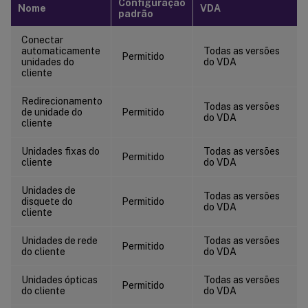
Configuração
Nome
VDA
padrão
Conectar
automaticamente
Todas as versões
Permitido
unidades do
do VDA
cliente
Redirecionamento
Todas as versões
de unidade do
Permitido
do VDA
cliente
Unidades fixas do
Todas as versões
Permitido
cliente
do VDA
Unidades de
Todas as versões
disquete do
Permitido
do VDA
cliente
Unidades de rede
Todas as versões
Permitido
do cliente
do VDA
Unidades ópticas
Todas as versões
Permitido
do cliente
do VDA