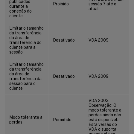
publicados
ICA/Exibição Visual
Proibido
sessão 7 até o
durante a
atual
ICA/Exibição Visual/Imagens em Movimento
conexão do
cliente
ICA/Exibição Visual/Imagens Estáticas
Limitar o tamanho
ICA/WebSockets
da transferência
Gerenciamento de Carga
da área de
Desativado
VDA 2009
transferência do
Gerenciamento de Perfil/Configurações avançadas
cliente para a
sessão
Gerenciamento de Perfil/Configurações básicas
Limitar o tamanho
Gerenciamento de Perfil/Configurações entre Plataformas
da transferência
Gerenciamento de Perfil/Sistema de Arquivos/Exclusões
da área de
Desativado
VDA 2009
transferência da
Gerenciamento de Perfil/Sistema de Arquivos/Sincronização
sessão para o
cliente
Gerenciamento de Perfil/Redirecionamento de Pasta
Gerenciamento de Perfil/Redirecionamento de Pasta/AppData(Roaming)
VDA 2003.
Observação: O
Gerenciamento de Perfil/Redirecionamento de Pasta/Contatos
modo tolerante a
perdas ainda não
Modo tolerante a
Gerenciamento de Perfil/Redirecionamento de Pasta/Área de Trabalho
Permitido
está disponível.
perdas
Esta versão do
Gerenciamento de Perfil/Redirecionamento de Pasta/Documentos
VDA o suporta
quando ele se