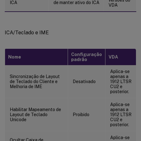
ICA
de manter ativo do ICA
VDA
ICA/Teclado e IME
Configuração
Nome
VDA
padrão
Aplica-se
Sincronização de Layout
apenas a
de Teclado do Cliente e
Desativado
1912 LTSR
Melhoria de IME
CU2 e
posterior.
Aplica-se
Habilitar Mapeamento de
apenas a
Layout de Teclado
Proibido
1912 LTSR
Unicode
CU2 e
posterior.
Aplica-se
Ocultar Caixa de