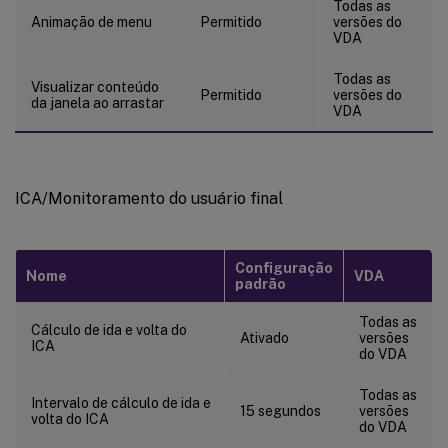
Todas as
Animação de menu
Permitido
versões do
VDA
Todas as
Visualizar conteúdo
Permitido
versões do
da janela ao arrastar
VDA
ICA/Monitoramento do usuário final
Configuração
Nome
VDA
padrão
Todas as
Cálculo de ida e volta do
Ativado
versões
ICA
do VDA
Todas as
Intervalo de cálculo de ida e
15 segundos
versões
volta do ICA
do VDA