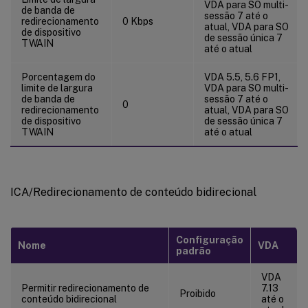
VDA para SO multi-
de banda de
sessão 7 até o
redirecionamento
0 Kbps
atual, VDA para SO
de dispositivo
de sessão única 7
TWAIN
até o atual
Porcentagem do
VDA 5.5, 5.6 FP1,
limite de largura
VDA para SO multi-
de banda de
sessão 7 até o
0
redirecionamento
atual, VDA para SO
de dispositivo
de sessão única 7
TWAIN
até o atual
ICA/Redirecionamento de conteúdo bidirecional
Configuração
Nome
VDA
padrão
VDA
Permitir redirecionamento de
7.13
Proibido
conteúdo bidirecional
até o