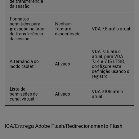
de transferência
Virtual Delivery Agent
da sessão
Virtual Delivery Agent/HDX 3D Pro
Formatos
Virtual Delivery Agent/Monitoramento
permitidos para
Nenhum
gravação na área
formato
VDA 7.6 até o atual
IP Virtual
de transferência
especificado
da sessão
VDA 7.16 até o
atual; para VDA
Alternância do
7.14 e 7.15 LTSR,
Ativado
modo tablet
configure esta
definição usando o
registro.
Lista de
VDA 2109 até o
permissões de
Ativado
atual
canal virtual
ICA/Entrega Adobe Flash/Redirecionamento Flash