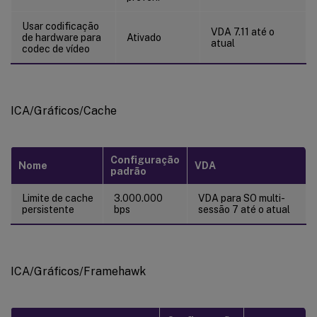
Usar codificação
VDA 7.11 até o
de hardware para
Ativado
atual
codec de vídeo
ICA/Gráficos/Cache
Configuração
Nome
VDA
padrão
Limite de cache
3.000.000
VDA para SO multi-
persistente
bps
sessão 7 até o atual
ICA/Gráficos/Framehawk