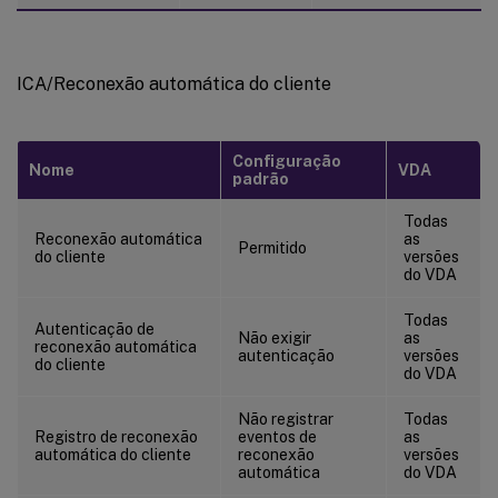
ICA/Reconexão automática do cliente
Configuração
Nome
VDA
padrão
Todas
Reconexão automática
as
Permitido
do cliente
versões
do VDA
Todas
Autenticação de
Não exigir
as
reconexão automática
autenticação
versões
do cliente
do VDA
Não registrar
Todas
Registro de reconexão
eventos de
as
automática do cliente
reconexão
versões
automática
do VDA