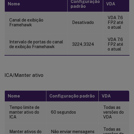
Configuração
Nome
VDA
padrão
VDA 7.6
Canal de exibição
Desativado
FP2 até
Framehawk
o atual
VDA 7.6
Intervalo de portas do canal
3224,3324
FP2 até
de exibição Framehawk
o atual
ICA/Manter ativo
Nome
Configuração padrão
VDA
Tempo limite de
Todas as
manter ativo do
60 segundos
versões do
ICA
VDA
Todas as
Manter ativos do
Não enviar mensagens
versões do