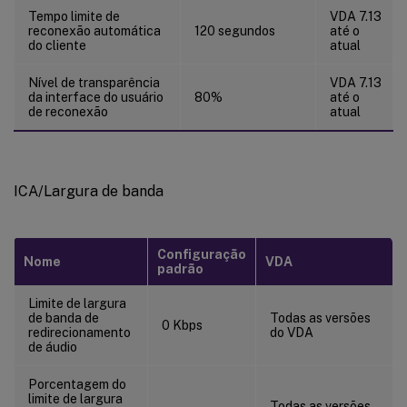
Tempo limite de
VDA 7.13
reconexão automática
120 segundos
até o
do cliente
atual
Nível de transparência
VDA 7.13
da interface do usuário
80%
até o
de reconexão
atual
ICA/Largura de banda
Configuração
Nome
VDA
padrão
Limite de largura
de banda de
Todas as versões
0 Kbps
redirecionamento
do VDA
de áudio
Porcentagem do
limite de largura
Todas as versões