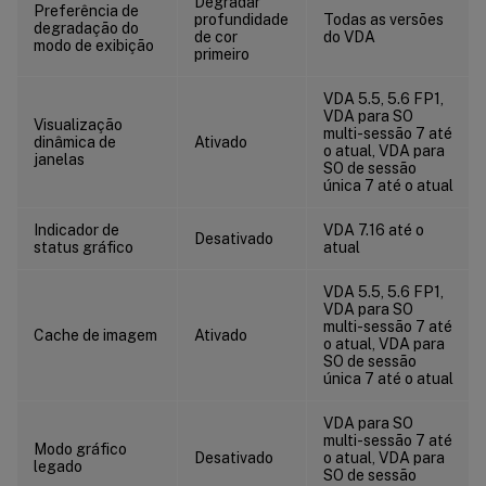
Degradar
Preferência de
profundidade
Todas as versões
degradação do
de cor
do VDA
modo de exibição
primeiro
VDA 5.5, 5.6 FP1,
VDA para SO
Visualização
multi-sessão 7 até
dinâmica de
Ativado
o atual, VDA para
janelas
SO de sessão
única 7 até o atual
Indicador de
VDA 7.16 até o
Desativado
status gráfico
atual
VDA 5.5, 5.6 FP1,
VDA para SO
multi-sessão 7 até
Cache de imagem
Ativado
o atual, VDA para
SO de sessão
única 7 até o atual
VDA para SO
multi-sessão 7 até
Modo gráfico
Desativado
o atual, VDA para
legado
SO de sessão