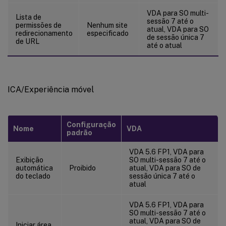
VDA para SO multi-
Lista de
sessão 7 até o
permissões de
Nenhum site
atual, VDA para SO
redirecionamento
especificado
de sessão única 7
de URL
até o atual
ICA/Experiência móvel
Configuração
Nome
VDA
padrão
VDA 5.6 FP1, VDA para
Exibição
SO multi-sessão 7 até o
automática
Proibido
atual, VDA para SO de
do teclado
sessão única 7 até o
atual
VDA 5.6 FP1, VDA para
SO multi-sessão 7 até o
atual, VDA para SO de
Iniciar área