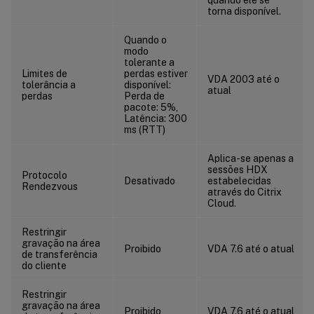
Gerenciamento de Perfil/Redirecionamento de Pasta/Downloads
torna disponível.
Gerenciamento de Perfil/Redirecionamento de Pasta/Favoritos
Quando o
Gerenciamento de Perfil/Redirecionamento de Pasta/Links
modo
tolerante a
Gerenciamento de Perfil/Redirecionamento de Pasta/Música
Limites de
perdas estiver
VDA 2003 até o
tolerância a
disponível:
Gerenciamento de Perfil/Redirecionamento de Pasta/Imagens
atual
perdas
Perda de
pacote: 5%,
Gerenciamento de Perfil/Redirecionamento de Pasta/Jogos Salvos
Latência: 300
ms (RTT)
Gerenciamento de Perfil/Redirecionamento de Pasta/Pesquisas
Gerenciamento de Perfil/Redirecionamento de Pasta/Menu Iniciar
Aplica-se apenas a
sessões HDX
Gerenciamento de Perfil/Redirecionamento de Pasta/Vídeo
Protocolo
Desativado
estabelecidas
Rendezvous
através do Citrix
Gerenciamento de Perfil/Configurações de log
Cloud.
Gerenciamento de Perfil/Manipulação de perfil
Restringir
Gerenciamento de Perfil/Registro
gravação na área
Proibido
VDA 7.6 até o atual
de transferência
Gerenciamento de Perfil/Perfis de usuário transmitidos
do cliente
Receiver
Restringir
Camada de personalização do usuário
gravação na área
Proibido
VDA 7.6 até o atual