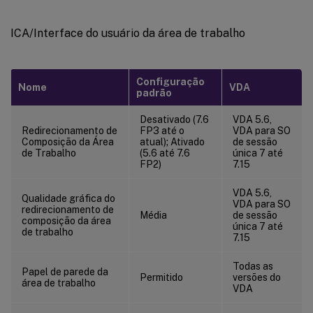
ICA/Interface do usuário da área de trabalho
Configuração
Nome
VDA
padrão
Desativado (7.6
VDA 5.6,
Redirecionamento de
FP3 até o
VDA para SO
Composição da Área
atual); Ativado
de sessão
de Trabalho
(5.6 até 7.6
única 7 até
FP2)
7.15
VDA 5.6,
Qualidade gráfica do
VDA para SO
redirecionamento de
Média
de sessão
composição da área
única 7 até
de trabalho
7.15
Todas as
Papel de parede da
Permitido
versões do
área de trabalho
VDA