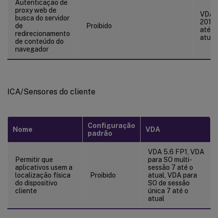
Autenticação de
proxy web de
VDA
busca do servidor
2012
de
Proibido
até o
redirecionamento
atual
de conteúdo do
navegador
ICA/Sensores do cliente
Configuração
Nome
VDA
padrão
VDA 5.6 FP1, VDA
Permitir que
para SO multi-
aplicativos usem a
sessão 7 até o
localização física
Proibido
atual, VDA para
do dispositivo
SO de sessão
cliente
única 7 até o
atual