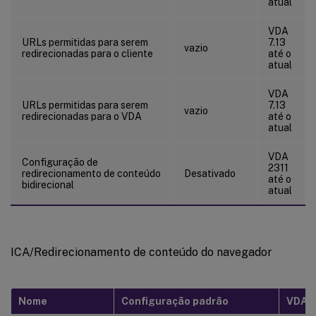
atual
VDA
URLs permitidas para serem
7.13
vazio
redirecionadas para o cliente
até o
atual
VDA
URLs permitidas para serem
7.13
vazio
redirecionadas para o VDA
até o
atual
VDA
Configuração de
2311
redirecionamento de conteúdo
Desativado
até o
bidirecional
atual
ICA/Redirecionamento de conteúdo do navegador
Nome
Configuração padrão
VDA