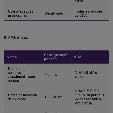
atual
Usar gravações
Todas as versões
Desativado
assíncronas
do VDA
ICA/Gráficos
Configuração
Nome
VDA
padrão
Permitir
compressão
VDA 7.6 até o
Desativado
visualmente sem
atual
perdas
VDA 5, 5.5, 5.6
Limite de memória
FP1, VDA para SO
65.536 Kb
de exibição
de sessão única 7
até o atual