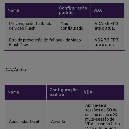
Configuração
Nome
VDA
padrão
Prevenção de fallback
Não
VDA 7.6 FP3
de vídeo Flash
configurado
até o atual
Erro de prevenção de fallback de vídeo
VDA 7.6 FP3
Flash *.swf
até o atual
ICA/Áudio
Configuração
Nome
VDA
padrão
Aplica-se a
sessões de SO de
sessão única e SO
multi-sessão de
Áudio adaptável
Ativado
VDAs usando Citrix
Virtual Apps and