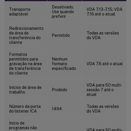
ICA/Multimídia
Desativado.
Transporte
VDA 7.13–7.15; VDA
ICA/Conexões Multi-Stream
Use quando
adaptável
7.16 até o atual
preferir
ICA/Redirecionamento de Porta
ICA/Impressão
Redirecionamento
da área de
Todas as versões
Permitido
ICA/Impressão/Impressoras Cliente
transferência do
do VDA
cliente
ICA/Impressão/Drivers
ICA/Impressão/Servidor de Impressão Universal
Formatos
permitidos para
Nenhum
ICA/Impressão/Impressão Universal
gravação na área
formato
VDA 7.6 até o atual
de transferência
especificado
ICA/Segurança
do cliente
ICA/Limites do Servidor
VDA para SO multi-
Inícios de área de
ICA/Limites de Sessão
Proibido
sessão 7 até o
trabalho
atual
ICA/Confiabilidade da Sessão
ICA/Controle de Fuso Horário
Número da porta
Todas as versões
1494
do listener ICA
do VDA
ICA/Dispositivos TWAIN
Início de
ICA/Dispositivos USB
programas não
VDA para SO multi-