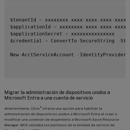
$tenantId 
=
 xxxxxxxx
-
xxxx
-
xxxx
-
xxxx
-
xxxxx
$applicationId 
=
 xxxxxxxx
-
xxxx
-
xxxx
-
xxxx
-
$applicationSecret 
=
 xxxxxxxxxxxxxxx

$credential 
=
 ConvertTo
-
SecureString 
-
Str
New
-
AcctServiceAccount 
-
IdentityProviderT
Migrar la administración de dispositivos unidos a
Microsoft Entra a una cuenta de servicio
®
Anteriormente, Citrix
ofrecía una opción para habilitar la
administración de dispositivos unidos a Microsoft Entra al crear o
modificar una conexión de alojamiento a Microsoft Azure Resource
Manager. MCS utilizaba los permisos de la entidad de servicio de