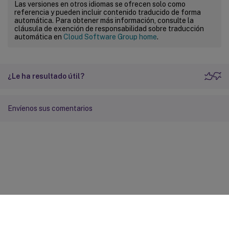
Las versiones en otros idiomas se ofrecen solo como
referencia y pueden incluir contenido traducido de forma
automática. Para obtener más información, consulte la
cláusula de exención de responsabilidad sobre traducción
automática en
Cloud Software Group home
.
¿Le ha resultado útil?
Envíenos sus comentarios