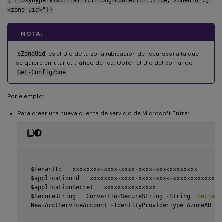
{"ProxyHypervisorTrafficThroughConnector":true,"ZoneUid":["
<zone uid>"]}
NOTA:
$ZoneUid
es el Uid de la zona (ubicación de recursos) a la que
se quiere enrutar el tráfico de red. Obtén el Uid del comando
Get-ConfigZone
.
Por ejemplo:
Para crear una nueva cuenta de servicio de Microsoft Entra:
 $tenantId 
=
 xxxxxxxx
-
xxxx
-
xxxx
-
xxxx
-
xxxxxxxxxxxx

 $applicationId 
=
 xxxxxxxx
-
xxxx
-
xxxx
-
xxxx
-
xxxxxxxxxxxx

 $applicationSecret 
=
 xxxxxxxxxxxxxxx

 $SecureString 
=
 ConvertTo
-
SecureString 
-
String 
"Secrets
 New
-
AcctServiceAccount 
-
IdentityProviderType AzureAD 
-
I