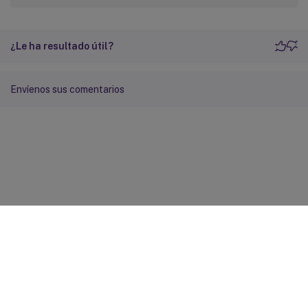
¿Le ha resultado útil?
Envíenos sus comentarios
Comentarios sobre el sitio
Sus opciones de privacidad
Condiciones legales y de
privacidad
Preferencias de cookies
docs.cloud.com