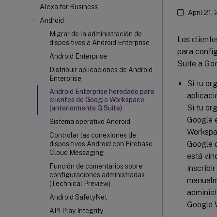
Alexa for Business
April 21,
Android
Migrar de la administración de
Los client
dispositivos a Android Enterprise
para confi
Android Enterprise
Suite a Go
Distribuir aplicaciones de Android
Enterprise
Si tu or
Android Enterprise heredado para
aplicaci
clientes de Google Workspace
Si tu or
(anteriormente G Suite)
Google e
Sistema operativo Android
Workspac
Controlar las conexiones de
Google d
dispositivos Android con Firebase
Cloud Messaging
está vin
Función de comentarios sobre
inscribi
configuraciones administradas
manualme
(Technical Preview)
administ
Android SafetyNet
Google 
API Play Integrity