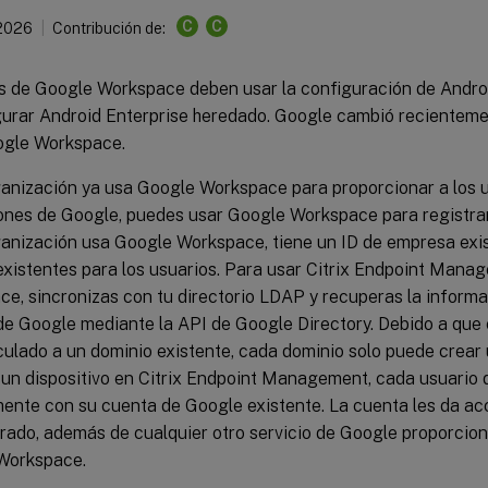
C
C
 2026
Contribución de:
es de Google Workspace deben usar la configuración de Andro
gurar Android Enterprise heredado. Google cambió recientem
ogle Workspace.
ganización ya usa Google Workspace para proporcionar a los u
ones de Google, puedes usar Google Workspace para registra
ganización usa Google Workspace, tiene un ID de empresa exi
xistentes para los usuarios. Para usar Citrix Endpoint Man
e, sincronizas con tu directorio LDAP y recuperas la informa
e Google mediante la API de Google Directory. Debido a que 
culado a un dominio existente, cada dominio solo puede crear
r un dispositivo en Citrix Endpoint Management, cada usuario d
nte con su cuenta de Google existente. La cuenta les da ac
rado, además de cualquier otro servicio de Google proporcion
Workspace.