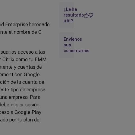
Android
Enterprise
¿Le ha
y
resultado
descargar
útil?
id Enterprise heredado
un
certificado
ente el nombre de G
de Android
Envíenos
Enterprise
sus
comentarios
suarios acceso a las
Vinculación
r Citrix como tu EMM.
a EMM
stente y cuentas de
Importar el
agement con Google
certificado
ción de la cuenta de
P12
este tipo de empresa
Configurar
 una empresa. Para
los ajustes
del
ebe iniciar sesión
servidor de
ceso a Google Play
Android
Enterprise
ado por tu plan de