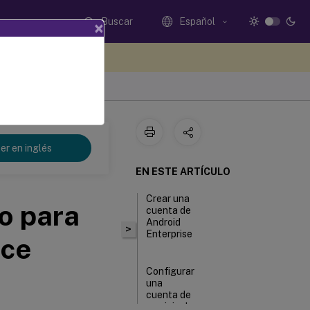
Buscar
Español
×
e sus comentarios aquí
er en inglés
EN ESTE ARTÍCULO
Crear una
o para
cuenta de
Android
>
Enterprise
ace
Configurar
una
cuenta de
servicio de