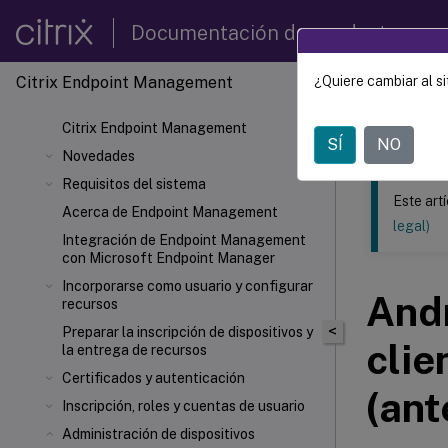
Documentación de productos
Citrix Endpoint Management
¿Quiere cambiar al si
Este contenid
Citrix Endpoint Management
Citrix
SÍ
NO
Novedades
Requisitos del sistema
Este art
Acerca de Endpoint Management
legal)
Integración de Endpoint Management
con Microsoft Endpoint Manager
Incorporarse como usuario y configurar
Andr
recursos
<
Preparar la inscripción de dispositivos y
cli
la entrega de recursos
Certificados y autenticación
(ant
Inscripción, roles y cuentas de usuario
Administración de dispositivos