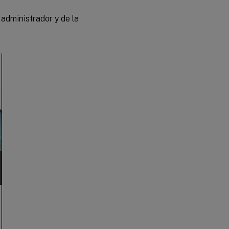
de dispositivos
totalmente
administrador y de la
administrados en
Android
Enterprise
Aprovisionar
dispositivos
con perfil de
trabajo en
Android
Enterprise