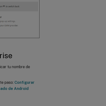
Configurar el
acceso de
socio de
Google
Workspace
para Citrix
Endpoint
Management
Inscribir
dispositivos
rise
Android
Enterprise
ficar tu nombre de
Anular la
inscripción
de una
ste paso:
Configurar
empresa
de Android
icado de Android
Enterprise
Aprovisionamiento