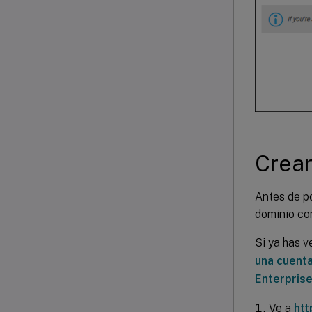
Crear
Antes de p
dominio co
Si ya has v
una cuenta
Enterpris
Ve a
htt