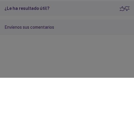
¿Le ha resultado útil?
Envíenos sus comentarios
Comentarios sobre el sitio
Sus opciones de privacidad
Condiciones legales y de
privacidad
Preferencias de cookies
docs.cloud.com
© 1999-
2026
Cloud Software Group, Inc. All rights reserved.