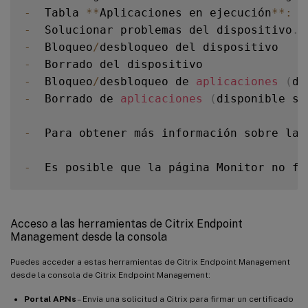
-
  Tabla 
**
Aplicaciones en ejecución
**
:
 M
-
  Solucionar problemas del dispositivo
.
 
-
  Bloqueo
/
-
-
  Bloqueo
/
desbloqueo de 
aplicaciones
(
di
-
  Borrado de 
aplicaciones
(
disponible si
-
  Para obtener más información sobre las
-
  Es posible que la página Monitor no fu
Acceso a las herramientas de Citrix Endpoint
Management desde la consola
Puedes acceder a estas herramientas de Citrix Endpoint Management
desde la consola de Citrix Endpoint Management:
Portal APNs
– Envía una solicitud a Citrix para firmar un certificado