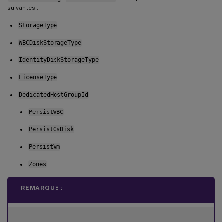
suivantes :
StorageType
WBCDiskStorageType
IdentityDiskStorageType
LicenseType
DedicatedHostGroupId
PersistWBC
PersistOsDisk
PersistVm
Zones
REMARQUE :