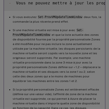
-
  Vous ne pouvez mettre à jour les propr
Si vous exécutez
Set-ProvVMUpdateTimeWindow
deux fois, la
commande la plus récente prend effet.
Si une machine virtuelle est mise à jour avec
Set-
ProvVMUpdateTimeWindow
et que la liste actuelle des zones
de disponibilité fournie par la propriété personnalisée Zones
a été modifiée pour ne pas inclure la zone actuellement
utilisée par la machine virtuelle, les disques persistants de la
machine virtuelle seront copiés vers la nouvelle zone et les
originaux seront supprimés. Par exemple, une machine
virtuelle provisionnée dans la zone 3 mise à jour avec la
propriété personnalisée Zones définie sur « 1,2 » déplacera la
machine virtuelle et ses disques vers la zone 1 ou 2, selon
celle des deux zones qui a le moins de machines pour
équilibrer les machines entre les zones 1 et 2.
Si la propriété personnalisée Zones est entièrement effacée
(définie sur une valeur vide), l’affinité de zone de la machine
virtuelle est supprimée, ce qui permet à Azure de placer la
machine virtuelle dans n’importe quelle zone de disponibilité
en fonction de la capacité. Dans ce cas, les disques