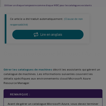
Utiliser un disque temporaire comme disque WBC pour les catalogues existants
Récupérer des informations sur les machines virtuelles Azure, les instantanés, le disque de
système d’exploitation et la définition d’image de galerie
Ce article a été traduit automatiquement.
(Clause de non
Récupérer les informations de nom de région pour les machines virtuelles Azure, les
responsabilité)
disques gérés, les instantanés, les VHD Azure et les modèles ARM
Cloner un catalogue MCS
Lire en anglais
Identifier les ressources créées par MCS
Supprimer les balises
Gérer un catalogue Microsoft Azure
Plus d’informations
Gérer les catalogues de machines
décrit les assistants qui gèrent un
catalogue de machines. Les informations suivantes couvrent les
détails spécifiques aux environnements cloud Microsoft Azure
Resource Manager.
REMARQUE :
Avant de gérer un catalogue Microsoft Azure, vous devez terminer