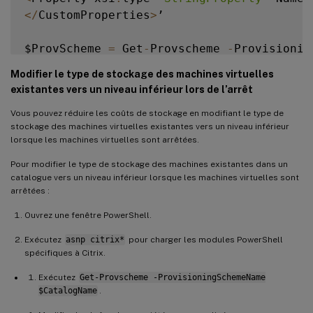
<
/
CustomProperties
>
’

$ProvScheme 
=
 Get
-
Provscheme 
-
Provisionin
Modifier le type de stockage des machines virtuelles
Set
-
ProvScheme 
-
ProvisioningSchemeName $P
existantes vers un niveau inférieur lors de l’arrêt
Vous pouvez réduire les coûts de stockage en modifiant le type de
stockage des machines virtuelles existantes vers un niveau inférieur
lorsque les machines virtuelles sont arrêtées.
Pour modifier le type de stockage des machines existantes dans un
catalogue vers un niveau inférieur lorsque les machines virtuelles sont
arrêtées :
Ouvrez une fenêtre PowerShell.
Exécutez
asnp citrix*
pour charger les modules PowerShell
spécifiques à Citrix.
Exécutez
Get-Provscheme -ProvisioningSchemeName
$CatalogName
.