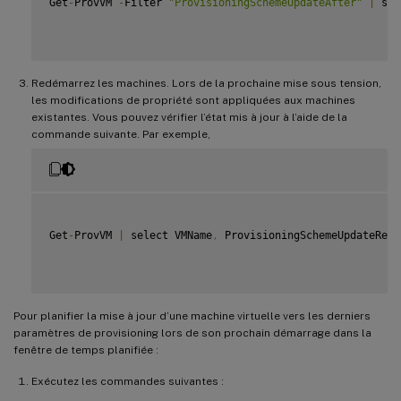
Get
-
ProvVM 
-
Filter 
"ProvisioningSchemeUpdateAfter"
|
 sel
Redémarrez les machines. Lors de la prochaine mise sous tension,
les modifications de propriété sont appliquées aux machines
existantes. Vous pouvez vérifier l’état mis à jour à l’aide de la
commande suivante. Par exemple,
Get
-
ProvVM 
|
 select VMName
,
 ProvisioningSchemeUpdateRequ
Pour planifier la mise à jour d’une machine virtuelle vers les derniers
paramètres de provisioning lors de son prochain démarrage dans la
fenêtre de temps planifiée :
Exécutez les commandes suivantes :