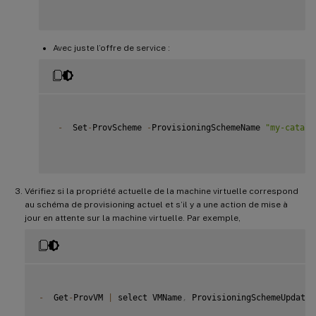
Avec juste l’offre de service :
-
  Set
-
ProvScheme 
-
ProvisioningSchemeName 
"my-catalo
Vérifiez si la propriété actuelle de la machine virtuelle correspond
au schéma de provisioning actuel et s’il y a une action de mise à
jour en attente sur la machine virtuelle. Par exemple,
-
  Get
-
ProvVM 
|
 select VMName
,
 ProvisioningSchemeUpdateR