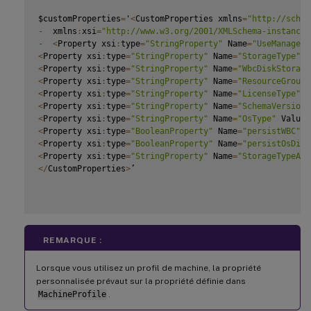
$customProperties
=
'
<
CustomProperties xmlns
=
"http://schem
-
  xmlns
:
xsi
=
"http://www.w3.org/2001/XMLSchema-instance"
-
<
Property xsi
:
type
=
"StringProperty"
 Name
=
"UseManagedD
<
Property xsi
:
type
=
"StringProperty"
 Name
=
"StorageType"
 V
<
Property xsi
:
type
=
"StringProperty"
 Name
=
"WbcDiskStorage
<
Property xsi
:
type
=
"StringProperty"
 Name
=
"ResourceGroups
<
Property xsi
:
type
=
"StringProperty"
 Name
=
"LicenseType"
 V
<
Property xsi
:
type
=
"StringProperty"
 Name
=
"SchemaVersion"
<
Property xsi
:
type
=
"StringProperty"
 Name
=
"OsType"
 Value
=
<
Property xsi
:
type
=
"BooleanProperty"
 Name
=
"persistWBC"
 V
<
Property xsi
:
type
=
"BooleanProperty"
 Name
=
"persistOsDisk
<
Property xsi
:
type
=
"StringProperty"
 Name
=
"StorageTypeAtS
<
/
CustomProperties
>
’

REMARQUE :
Lorsque vous utilisez un profil de machine, la propriété
personnalisée prévaut sur la propriété définie dans
MachineProfile
.