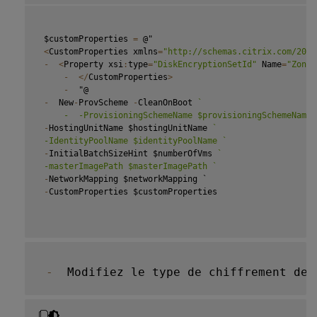
 $customProperties 
=
 @"

<
CustomProperties xmlns
=
"http://schemas.citrix.com/2014
-
<
Property xsi
:
type
=
"DiskEncryptionSetId"
 Name
=
"Zones
-
<
/
CustomProperties
>
-
  "@

-
  New
-
ProvScheme 
-
CleanOnBoot 
`
     -  -ProvisioningSchemeName $provisioningSchemeName 
-
HostingUnitName $hostingUnitName 
`
 -IdentityPoolName $identityPoolName 
`
-
InitialBatchSizeHint $numberOfVms 
`
 -masterImagePath $masterImagePath 
`
-
NetworkMapping $networkMapping `

-
CustomProperties $customProperties

-
  Modifiez le type de chiffrement de 