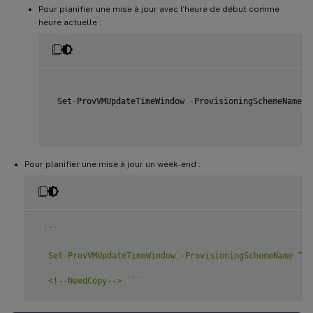
Pour planifier une mise à jour avec l’heure de début comme
heure actuelle :
 Set
-
ProvVMUpdateTimeWindow 
-
ProvisioningSchemeName m
Pour planifier une mise à jour un week-end :
`
`
`
  Set-ProvVMUpdateTimeWindow -ProvisioningSchemeName “ m
  <!--NeedCopy--> 
`
`
`