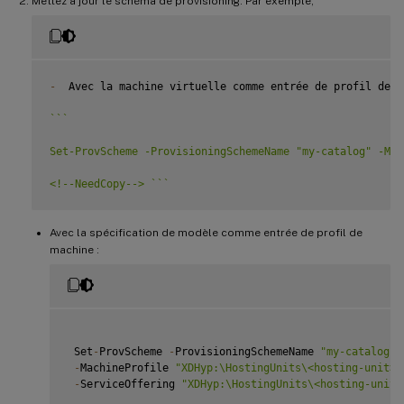
Mettez à jour le schéma de provisioning. Par exemple,
-
  Avec la machine virtuelle comme entrée de profil de m
`
`
`
Set-ProvScheme -ProvisioningSchemeName "my-catalog" -Mac
<!--NeedCopy--> 
`
`
`
Avec la spécification de modèle comme entrée de profil de
machine :
 Set
-
ProvScheme 
-
ProvisioningSchemeName 
"my-catalog"
-
MachineProfile 
"XDHyp:\HostingUnits\<hosting-unit>\
-
ServiceOffering 
"XDHyp:\HostingUnits\<hosting-unit>