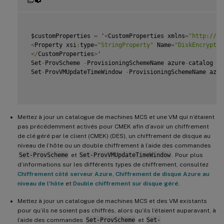
 $customProperties 
=
 '
<
CustomProperties xmlns
=
"http://sc
<
Property xsi
:
type
=
"StringProperty"
 Name
=
"DiskEncryptio
<
/
CustomProperties
>
'

 Set
-
ProvScheme 
-
ProvisioningSchemeName azure
-
catalog 
-
C
 Set
-
ProvVMUpdateTimeWindow 
-
ProvisioningSchemeName azur
Mettez à jour un catalogue de machines MCS et une VM qui n’étaient
pas précédemment activés pour CMEK afin d’avoir un chiffrement
de clé géré par le client (CMEK) (DES), un chiffrement de disque au
niveau de l’hôte ou un double chiffrement à l’aide des commandes
Set-ProvScheme
et
Set-ProvVMUpdateTimeWindow
. Pour plus
d’informations sur les différents types de chiffrement, consultez
Chiffrement côté serveur Azure
,
Chiffrement de disque Azure au
niveau de l’hôte
et
Double chiffrement sur disque géré
.
Mettez à jour un catalogue de machines MCS et des VM existants
pour qu’ils ne soient pas chiffrés, alors qu’ils l’étaient auparavant, à
l’aide des commandes
Set-ProvScheme
et
Set-