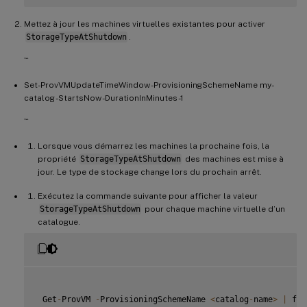
Mettez à jour les machines virtuelles existantes pour activer
StorageTypeAtShutdown
.
```
Set-ProvVMUpdateTimeWindow -ProvisioningSchemeName my-
catalog -StartsNow -DurationInMinutes -1
```
Lorsque vous démarrez les machines la prochaine fois, la
propriété
StorageTypeAtShutdown
des machines est mise à
jour. Le type de stockage change lors du prochain arrêt.
Exécutez la commande suivante pour afficher la valeur
StorageTypeAtShutdown
pour chaque machine virtuelle d’un
catalogue.
 Get
-
ProvVM 
-
ProvisioningSchemeName 
<
catalog
-
name
>
|
 for