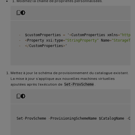
Modifiez la chaîne de propriétés personnalisées.
-
  $customProperties 
=
 '
<
CustomProperties xmlns
=
"http:/
-
<
Property xsi
:
type
=
"StringProperty"
 Name
=
"StorageTyp
-
<
/
CustomProperties
>
'

Mettez à jour le schéma de provisionnement du catalogue existant.
La mise à jour s’applique aux nouvelles machines virtuelles
ajoutées après l’exécution de
Set-ProvScheme
.
Set
-
ProvScheme 
-
ProvisioningSchemeName $CatalogName 
-
Cus