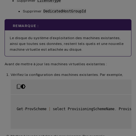
Supprimer
LicenseType
Supprimer
DedicatedHostGroupId
REMARQUE :
Le disque du système d’exploitation des machines existantes,
ainsi que toutes ses données, restent tels quels et une nouvelle
machine virtuelle est attachée au disque.
Avant de mettre à jour les machines virtuelles existantes :
Vérifiez la configuration des machines existantes. Par exemple,
Get
-
ProvScheme 
|
 select ProvisioningSchemeName
,
 Provisio