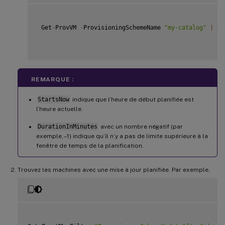
 Get
-
ProvVM 
-
ProvisioningSchemeName 
"my-catalog"
|
 Se
REMARQUE :
StartsNow
indique que l’heure de début planifiée est
l’heure actuelle.
DurationInMinutes
avec un nombre négatif (par
exemple, –1) indique qu’il n’y a pas de limite supérieure à la
fenêtre de temps de la planification.
Trouvez les machines avec une mise à jour planifiée. Par exemple,