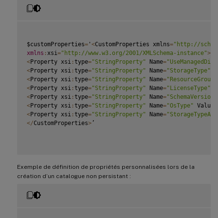
$customProperties
=
'
<
CustomProperties xmlns
=
"http://schem
xmlns
:
xsi
=
"http://www.w3.org/2001/XMLSchema-instance"
>
<
Property xsi
:
type
=
"StringProperty"
 Name
=
"UseManagedDisk
<
Property xsi
:
type
=
"StringProperty"
 Name
=
"StorageType"
 V
<
Property xsi
:
type
=
"StringProperty"
 Name
=
"ResourceGroups
<
Property xsi
:
type
=
"StringProperty"
 Name
=
"LicenseType"
 V
<
Property xsi
:
type
=
"StringProperty"
 Name
=
"SchemaVersion"
<
Property xsi
:
type
=
"StringProperty"
 Name
=
"OsType"
 Value
=
<
Property xsi
:
type
=
"StringProperty"
 Name
=
"StorageTypeAtS
<
/
CustomProperties
>
’

Exemple de définition de propriétés personnalisées lors de la
création d’un catalogue non persistant :