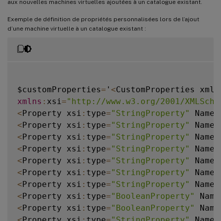
aux nouvelles machines virtuelles ajoutées à un catalogue existant.
Exemple de définition de propriétés personnalisées lors de l’ajout
d’une machine virtuelle à un catalogue existant :
$customProperties
=
'
<
CustomProperties xmln
xmlns
:
xsi
=
"http://www.w3.org/2001/XMLSche
<
Property xsi
:
type
=
"StringProperty"
 Name
=
<
Property xsi
:
type
=
"StringProperty"
 Name
=
<
Property xsi
:
type
=
"StringProperty"
 Name
=
<
Property xsi
:
type
=
"StringProperty"
 Name
=
<
Property xsi
:
type
=
"StringProperty"
 Name
=
<
Property xsi
:
type
=
"StringProperty"
 Name
=
<
Property xsi
:
type
=
"StringProperty"
 Name
=
<
Property xsi
:
type
=
"BooleanProperty"
 Name
<
Property xsi
:
type
=
"BooleanProperty"
 Name
<
Property xsi
:
type
=
"StringProperty"
 Name
=