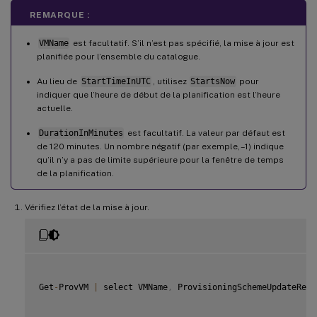
REMARQUE :
VMName
est facultatif. S’il n’est pas spécifié, la mise à jour est
planifiée pour l’ensemble du catalogue.
Au lieu de
StartTimeInUTC
, utilisez
StartsNow
pour
indiquer que l’heure de début de la planification est l’heure
actuelle.
DurationInMinutes
est facultatif. La valeur par défaut est
de 120 minutes. Un nombre négatif (par exemple, –1) indique
qu’il n’y a pas de limite supérieure pour la fenêtre de temps
de la planification.
Vérifiez l’état de la mise à jour.
Get
-
ProvVM 
|
 select VMName
,
 ProvisioningSchemeUpdateRequ