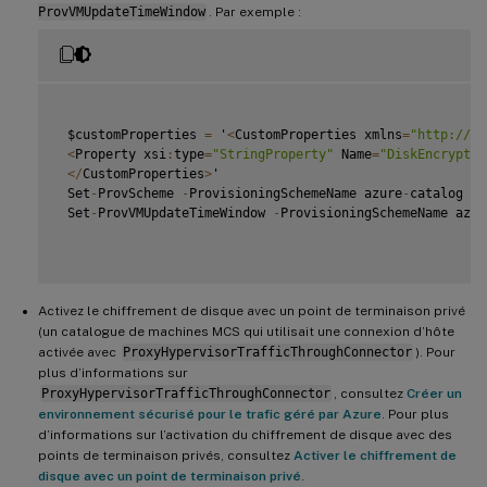
ProvVMUpdateTimeWindow
. Par exemple :
 $customProperties 
=
 '
<
CustomProperties xmlns
=
"http://sc
<
Property xsi
:
type
=
"StringProperty"
 Name
=
"DiskEncryptio
<
/
CustomProperties
>
'

 Set
-
ProvScheme 
-
ProvisioningSchemeName azure
-
catalog 
-
C
 Set
-
ProvVMUpdateTimeWindow 
-
ProvisioningSchemeName azur
Activez le chiffrement de disque avec un point de terminaison privé
(un catalogue de machines MCS qui utilisait une connexion d’hôte
activée avec
ProxyHypervisorTrafficThroughConnector
). Pour
plus d’informations sur
ProxyHypervisorTrafficThroughConnector
, consultez
Créer un
environnement sécurisé pour le trafic géré par Azure
. Pour plus
d’informations sur l’activation du chiffrement de disque avec des
points de terminaison privés, consultez
Activer le chiffrement de
disque avec un point de terminaison privé
.