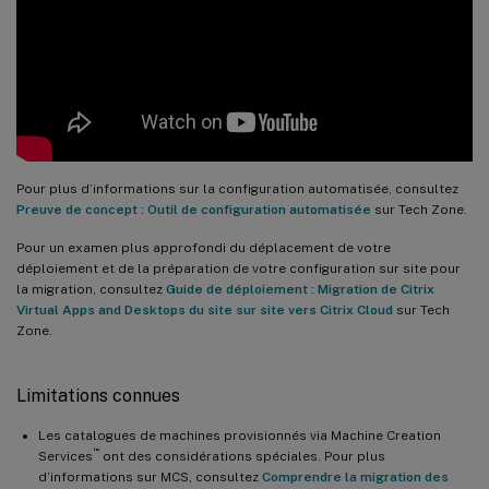
Pour plus d’informations sur la configuration automatisée, consultez
Preuve de concept : Outil de configuration automatisée
sur Tech Zone.
Pour un examen plus approfondi du déplacement de votre
déploiement et de la préparation de votre configuration sur site pour
la migration, consultez
Guide de déploiement : Migration de Citrix
Virtual Apps and Desktops du site sur site vers Citrix Cloud
sur Tech
Zone.
Limitations connues
Les catalogues de machines provisionnés via Machine Creation
™
Services
ont des considérations spéciales. Pour plus
d’informations sur MCS, consultez
Comprendre la migration des