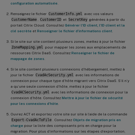
configuration automatisée
.
Renseignez le fichier
CustomerInfo.yml
avec vos valeurs
CustomerName
,
CustomerID
et
SecretKey
générées à partir du
portail Citrix Cloud. Consultez
Générer l’ID client, l’ID client et la
clé secrète
et
Renseigner le fichier d’informations client
.
Si le site sur site contient plusieurs zones, mettez à jour le fichier
ZoneMapping.yml
pour mapper les zones aux emplacements de
ressources Citrix DaaS. Consultez
Renseigner le fichier de
mappage de zones
.
Si le site contient plusieurs connexions d’hébergement, mettez à
jour le fichier
CvadAcSecurity.yml
avec les informations de
connexion pour chaque type d’hôte migrant vers Citrix DaaS. S’il n’y
a qu’une seule connexion d’hôte, mettez à jour le fichier
CvadACSecurity.yml
avec les informations de connexion pour la
connexion d’hôte. Consultez
Mettre à jour le fichier de sécurité
pour les connexions d’hôte
.
Ouvrez ACT et exportez votre site sur site à l’aide de la commande
Export-CvadAcToFile
. Consultez
Objets de migration pris en
charge
pour la liste des composants pris en charge pour la
migration. Pour plus d’informations sur les étapes d’exportation,