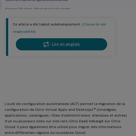
Générer l’ID client, l’ID client et la clé secrète
Mettre à jour le fichier de sécurité pour les connexions d’hôte
Ce article a été traduit automatiquement.
(Clause de non
Exporter votre configuration locale Citrix Virtual Apps and Desktops
responsabilité)
Configuration automatisée : Opérations d’importation et activation de site
Lire en anglais
Comprendre la migration des catalogues provisionnés par Machine Creation Services
Mettre à jour les balises MCS pour détecter les ressources orphelines après la migration
Migrer la configuration vers Citrix
™
Cloud
L’outil de configuration automatisée (ACT) permet la migration de la
™
configuration de Citrix Virtual Apps and Desktops
(stratégies,
applications, catalogues, rôles d’administrateur, étendues et autres)
d’un ou plusieurs sites sur site vers Citrix DaaS hébergé sur Citrix
Cloud. Il peut également être utilisé pour migrer des informations
entre différentes régions ou locataires Cloud.