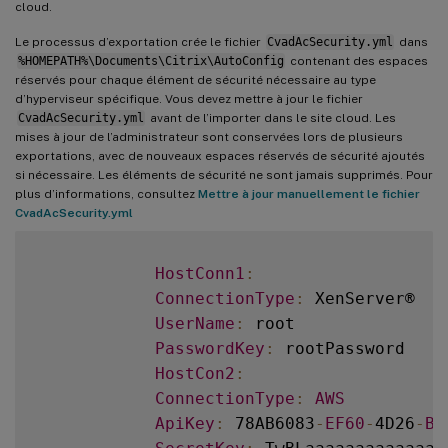
cloud.
Le processus d’exportation crée le fichier
CvadAcSecurity.yml
dans
%HOMEPATH%\Documents\Citrix\AutoConfig
contenant des espaces
réservés pour chaque élément de sécurité nécessaire au type
d’hyperviseur spécifique. Vous devez mettre à jour le fichier
CvadAcSecurity.yml
avant de l’importer dans le site cloud. Les
mises à jour de l’administrateur sont conservées lors de plusieurs
exportations, avec de nouveaux espaces réservés de sécurité ajoutés
si nécessaire. Les éléments de sécurité ne sont jamais supprimés. Pour
plus d’informations, consultez
Mettre à jour manuellement le fichier
CvadAcSecurity.yml
HostConn1
:
ConnectionType
:
 XenServer®

UserName
:
 root

PasswordKey
:
 rootPassword

HostCon2
:
ConnectionType
:
AWS
ApiKey
:
 78AB6083
-
EF60
-
4D26
-
B2