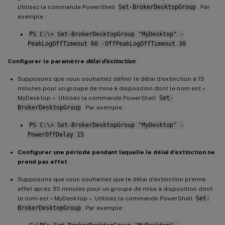
Utilisez la commande PowerShell
Set-BrokerDesktopGroup
. Par
exemple :
PS C:\> Set-BrokerDesktopGroup "MyDesktop" -
PeakLogOffTimeout 60 -OffPeakLogOffTimeout 30
Configurer le paramètre
délai d’extinction
:
Supposons que vous souhaitiez définir le délai d’extinction à 15
minutes pour un groupe de mise à disposition dont le nom est «
MyDesktop ». Utilisez la commande PowerShell
Set-
BrokerDesktopGroup
. Par exemple :
PS C:\> Set-BrokerDesktopGroup "MyDesktop" -
PowerOffDelay 15
Configurer une période pendant laquelle le délai d’extinction ne
prend pas effet
:
Supposons que vous souhaitiez que le délai d’extinction prenne
effet après 30 minutes pour un groupe de mise à disposition dont
le nom est « MyDesktop ». Utilisez la commande PowerShell
Set-
BrokerDesktopGroup
. Par exemple :