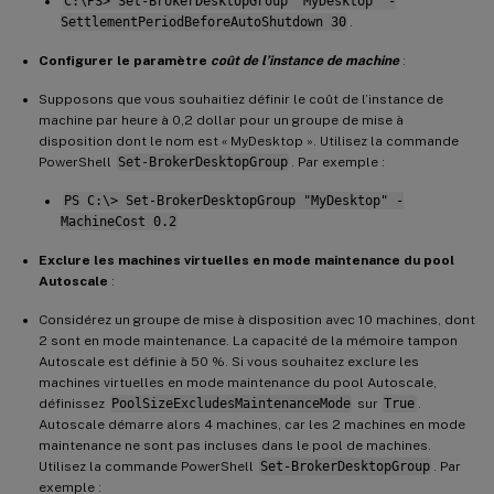
C:\PS> Set-BrokerDesktopGroup "MyDesktop" -
SettlementPeriodBeforeAutoShutdown 30
.
Configurer le paramètre
coût de l’instance de machine
:
Supposons que vous souhaitiez définir le coût de l’instance de
machine par heure à 0,2 dollar pour un groupe de mise à
disposition dont le nom est « MyDesktop ». Utilisez la commande
PowerShell
Set-BrokerDesktopGroup
. Par exemple :
PS C:\> Set-BrokerDesktopGroup "MyDesktop" -
MachineCost 0.2
Exclure les machines virtuelles en mode maintenance du pool
Autoscale
:
Considérez un groupe de mise à disposition avec 10 machines, dont
2 sont en mode maintenance. La capacité de la mémoire tampon
Autoscale est définie à 50 %. Si vous souhaitez exclure les
machines virtuelles en mode maintenance du pool Autoscale,
définissez
PoolSizeExcludesMaintenanceMode
sur
True
.
Autoscale démarre alors 4 machines, car les 2 machines en mode
maintenance ne sont pas incluses dans le pool de machines.
Utilisez la commande PowerShell
Set-BrokerDesktopGroup
. Par
exemple :