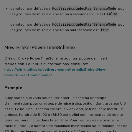
La valeur par défaut de
PoolSizeExcludesMaintenanceMode
pour
les groupes de mise à disposition à session unique est
False
.
La valeur par défaut de
PoolSizeExcludesMaintenanceMode
pour
les groupes de mise à disposition multisession est
True
.
New-BrokerPowerTimeScheme
Crée un BrokerPowerTimeScheme pour un groupe de mise à
disposition. Pour plus d’informations, consultez
https://citrix.github.io/delivery-controller-sdk/Broker/New-
BrokerPowerTimeScheme/
.
Exemple
Supposons que vous souhaitiez créer un schéma de temps
d’alimentation pour un groupe de mise à disposition dont la valeur UID
est 3. Le nouveau schéma couvre le week-end, le lundi et le mardi. Le
créneau horaire de 8h00 à 18h30 est défini comme heures de pointe
pour les jours inclus dans le schéma. Pour les heures de pointe, la
taille du pool (le nombre de machines maintenues sous tension) est de
20. Pour les heures creuses, elle est de 5. Vous pouvez utiliser la