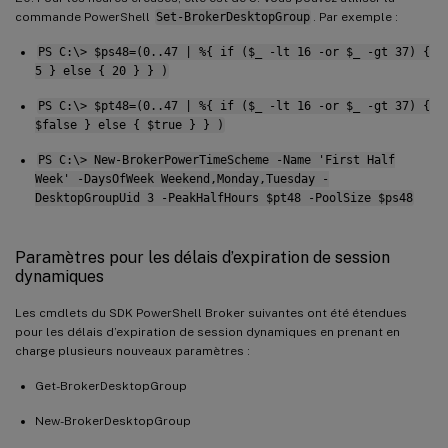
commande PowerShell
Set-BrokerDesktopGroup
. Par exemple :
PS C:\> $ps48=(0..47 | %{ if ($_ -lt 16 -or $_ -gt 37) {
5 } else { 20 } } )
PS C:\> $pt48=(0..47 | %{ if ($_ -lt 16 -or $_ -gt 37) {
$false } else { $true } } )
PS C:\> New-BrokerPowerTimeScheme -Name 'First Half
Week' -DaysOfWeek Weekend,Monday,Tuesday -
DesktopGroupUid 3 -PeakHalfHours $pt48 -PoolSize $ps48
Paramètres pour les délais d’expiration de session
dynamiques
Les cmdlets du SDK PowerShell Broker suivantes ont été étendues
pour les délais d’expiration de session dynamiques en prenant en
charge plusieurs nouveaux paramètres :
Get-BrokerDesktopGroup
New-BrokerDesktopGroup