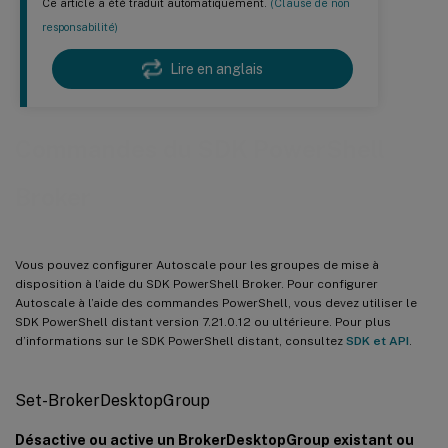
Ce article a été traduit automatiquement.
(Clause de non
responsabilité)
Lire en anglais
Commandes du SDK PowerShell
Broker
Vous pouvez configurer Autoscale pour les groupes de mise à
disposition à l’aide du SDK PowerShell Broker. Pour configurer
Autoscale à l’aide des commandes PowerShell, vous devez utiliser le
SDK PowerShell distant version 7.21.0.12 ou ultérieure. Pour plus
d’informations sur le SDK PowerShell distant, consultez
SDK et API
.
Set-BrokerDesktopGroup
Désactive ou active un BrokerDesktopGroup existant ou