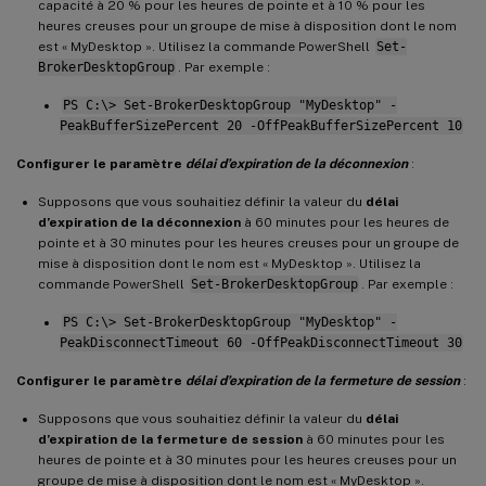
capacité à 20 % pour les heures de pointe et à 10 % pour les
heures creuses pour un groupe de mise à disposition dont le nom
est « MyDesktop ». Utilisez la commande PowerShell
Set-
BrokerDesktopGroup
. Par exemple :
PS C:\> Set-BrokerDesktopGroup "MyDesktop" -
PeakBufferSizePercent 20 -OffPeakBufferSizePercent 10
Configurer le paramètre
délai d’expiration de la déconnexion
:
Supposons que vous souhaitiez définir la valeur du
délai
d’expiration de la déconnexion
à 60 minutes pour les heures de
pointe et à 30 minutes pour les heures creuses pour un groupe de
mise à disposition dont le nom est « MyDesktop ». Utilisez la
commande PowerShell
Set-BrokerDesktopGroup
. Par exemple :
PS C:\> Set-BrokerDesktopGroup "MyDesktop" -
PeakDisconnectTimeout 60 -OffPeakDisconnectTimeout 30
Configurer le paramètre
délai d’expiration de la fermeture de session
:
Supposons que vous souhaitiez définir la valeur du
délai
d’expiration de la fermeture de session
à 60 minutes pour les
heures de pointe et à 30 minutes pour les heures creuses pour un
groupe de mise à disposition dont le nom est « MyDesktop ».