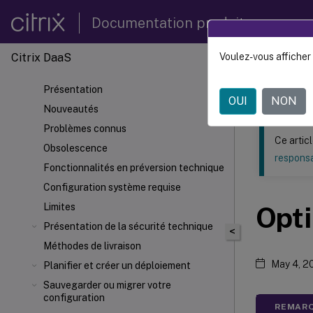
Documentation produit
Citrix DaaS
Voulez-vous afficher 
Ce contenu a 
Présentation
Citrix 
OUI
NON
Nouveautés
Problèmes connus
Ce artic
Obsolescence
responsa
Fonctionnalités en préversion technique
Configuration système requise
Limites
Opti
Présentation de la sécurité technique
<
Méthodes de livraison
May 4, 2
Planifier et créer un déploiement
Sauvegarder ou migrer votre
configuration
REMARQ