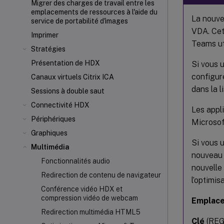
Migrer des charges de travail entre les
emplacements de ressources à l'aide du
La nouve
service de portabilité d'images
VDA. Cet
Imprimer
Teams ut
Stratégies
Présentation de HDX
Si vous u
configur
Canaux virtuels Citrix ICA
dans la l
Sessions à double saut
Connectivité HDX
Les appl
Périphériques
Microsof
Graphiques
Si vous u
Multimédia
nouveau 
Fonctionnalités audio
nouvelle
Redirection de contenu de navigateur
l’optimis
Conférence vidéo HDX et
compression vidéo de webcam
Emplac
Redirection multimédia HTML5
Clé
(REG