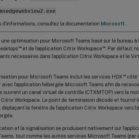
msedgewebview2.exe
s d’informations, consultez la documentation
Microsoft
.
e une optimisation pour Microsoft Teams basé sur le bureau à l’
™
™
Desktops
et de l’application Citrix Workspace
. Par défaut, 
nts nécessaires dans l’application Citrix Workspace et le Vir
™
misation pour Microsoft Teams inclut les services HDX
côté 
er avec l’application hébergée Microsoft Teams afin de recev
 ouvrent un canal virtuel de contrôle (CTXMTOP) vers le mot
 Citrix Workspace. Le point de terminaison décode et fournit 
 déplaçant la fenêtre de l’application Citrix Workspace vers l’
ergée.
ication et la signalisation se produisent nativement sur l’appl
Teams, tout comme les autres services Microsoft Teams (par e