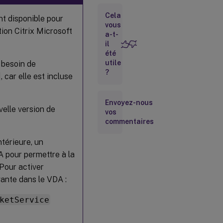
Cela
Pour
t disponible pour
App
vous
ion Citrix Microsoft
Layering
a-t-
il
été
Recommandations
utile
 besoin de
pour la gestion
?
, car elle est incluse
des profils
Configuration
Envoyez-nous
système
velle version de
vos
requise
commentaires
Évolutivité
d’un
ntérieure, un
serveur
A pour permettre à la
unique
 Pour activer
Matrice des
vante dans le VDA :
fonctionnalités
et prise en
ketService
charge des
versions