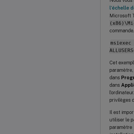
Nous vous 
l’échelle 
Microsoft
(x86)\Mi
commande
msiexec
ALLUSERS
Cet exempl
paramètre, 
dans
Progr
dans
Appli
l’ordinateu
privilèges 
Il est impo
utiliser le
paramètre