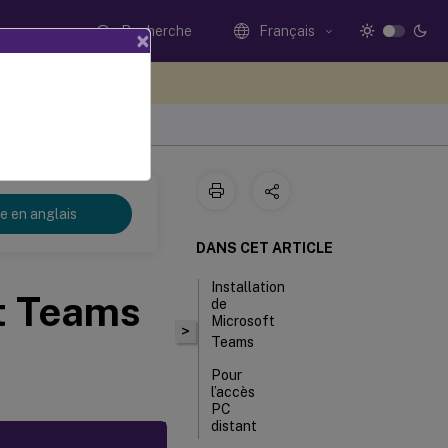
Recherche
Français
×
ez votre avis ici
re en anglais
DANS CET ARTICLE
Installation
t Teams
de
Microsoft
>
Teams
Pour
l’accès
PC
distant