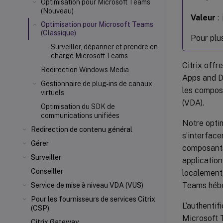
Optimisation pour Microsoft Teams
(Nouveau)
Valeur
:
Optimisation pour Microsoft Teams
(Classique)
Pour plu
Surveiller, dépanner et prendre en
charge Microsoft Teams
Citrix offr
Redirection Windows Media
Apps and 
Gestionnaire de plug-ins de canaux
les composa
virtuels
(VDA).
Optimisation du SDK de
communications unifiées
Notre opti
Redirection de contenu général
s’interfac
Gérer
composants
Surveiller
application
Conseiller
localement,
Teams héb
Service de mise à niveau VDA (VUS)
Pour les fournisseurs de services Citrix
L’authentif
(CSP)
Microsoft 
Citrix Gateway