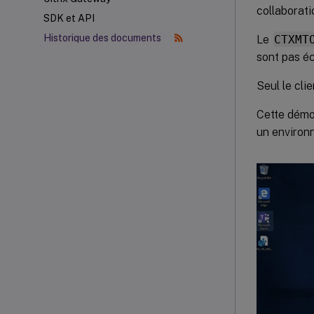
collaborati
SDK et API
Historique des documents
Le
CTXMT
sont pas éc
Seul le cli
Cette démo
un environn