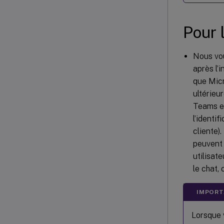
Pour 
Nous vou
après l’
que Micr
ultérie
Teams et
l’identi
cliente)
peuvent 
utilisat
le chat,
IMPORT
Lorsque 