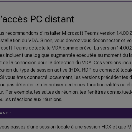
l’accès PC distant
s recommandons d’installer Microsoft Teams version 1.4.00.2
installation du VDA. Sinon, vous devrez vous déconnecter et v
osoft Teams détecte le VDA comme prévu. La version 1.4.00.2
ures incluent une logique augmentée exécutée au moment du 
 de la connexion pour la détection du VDA. Ces versions inc
fication du type de session active (HDX, RDP ou connecté loca
. Si vous êtes connecté localement, les versions précédentes
ne pas détecter et désactiver certaines fonctionnalités ou él
eur. Par exemple, les salles de réunion, les fenêtres contextuel
 ou les réactions aux réunions.
ANT :
vous passez d’une session locale à une session HDX et que 