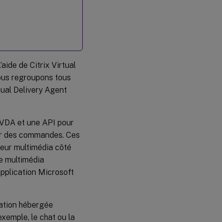
Activer
l’optimisation
de Microsoft
Teams
Exigences
réseau
aide de Citrix Virtual
Serveurs
nous regroupons tous
proxy
tual Delivery Agent
Établissement
des appels et
VDA et une API pour
chemins de
oir des commandes. Ces
flux
multimédia
eur multimédia côté
le multimédia
Système
téléphonique
application Microsoft
Microsoft
ication hébergée
Considérations
relatives au
xemple, le chat ou la