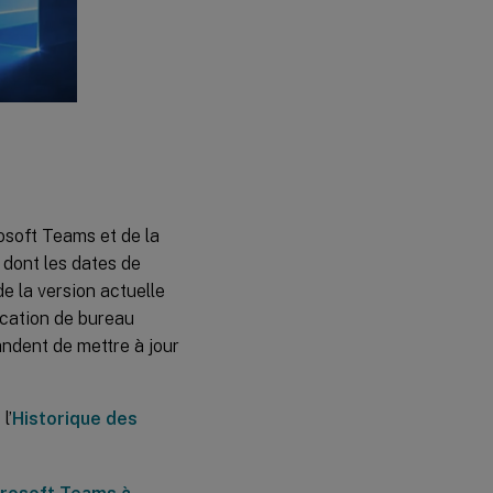
plan et
effets
d’arrière-
plan
Affichage
Galerie et
intervenants
actifs dans
Microsoft
Teams
osoft Teams et de la
Partage
d’écran
 dont les dates de
dans
de la version actuelle
Microsoft
Teams
ication de bureau
ndent de mettre à jour
Périphériques
dans
Microsoft
l’
Historique des
Teams
Limitations
connues