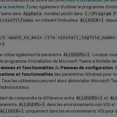
recommandons de suivre les
directives d’installation de M
de la machine
. Évitez également d’utiliser le programme d’instal
 Teams dans
AppData
. Installez plutôt dans
C:\Program F
crosoft\Teams
en utilisant l’indicateur
ALLUSER=1
depuis
.
 /i <path_to_msi> /l*v <install_logfile_name>
=1
e utilise également le paramètre
ALLUSERS=1
. Lorsque vou
le programme d’installation de Microsoft Teams à l’échelle de
ammes et fonctionnalités
du
Panneau de configuration
. 
cations et fonctionnalités
des paramètres Windows pour tous
r. Tous les utilisateurs peuvent alors désinstaller Microsoft Te
d’administrateur.
rtant de comprendre la différence entre
ALLUSERS=1
et
AL
 paramètre
ALLUSERS=1
dans les environnements non-VDI et V
ALLUSER=1
uniquement dans les environnements VDI pour s