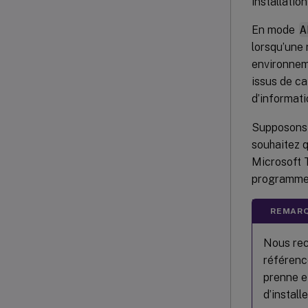
installatio
En mode
A
lorsqu’une
environnem
issus de c
d’informati
Supposons 
souhaitez 
Microsoft T
programme 
REMARQ
Nous rec
référence
prenne e
d’install