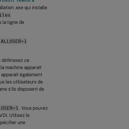
icrosoft Teams à
lation .exe qui installe
Fin de vie
iles
prochaine
 la ligne de
de
l’interface
à fenêtre
unique de
 ALLUSER=1
Microsoft
Teams
Annonce de
s définissez ce
la
 la machine apparaît
dépréciation
du format
Il apparaît également
SDP (Plan
 les utilisateurs de
B) de
ams s’ils disposent de
WebRTC
Informations
supplémentaires
LUSER=1
. Vous pouvez
DI. Utilisez le
pécifier une