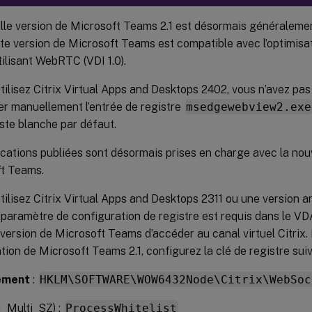
lle version de Microsoft Teams 2.1 est désormais généralemen
te version de Microsoft Teams est compatible avec l’optimisat
ilisant WebRTC (VDI 1.0).
tilisez Citrix Virtual Apps and Desktops 2402, vous n’avez pas
er manuellement l’entrée de registre
msedgewebview2.exe
iste blanche par défaut.
ications publiées sont désormais prises en charge avec la nou
t Teams.
tilisez Citrix Virtual Apps and Desktops 2311 ou une version a
paramètre de configuration de registre est requis dans le VD
 version de Microsoft Teams d’accéder au canal virtuel Citrix.
ation de Microsoft Teams 2.1, configurez la clé de registre sui
ement
:
HKLM\SOFTWARE\WOW6432Node\Citrix\WebSoc
_Multi_SZ) :
ProcessWhitelist