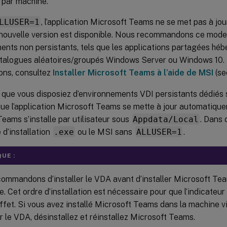
n par machine.
LLUSER=1
, l’application Microsoft Teams ne se met pas à j
 nouvelle version est disponible. Nous recommandons ce mode
ents non persistants, tels que les applications partagées hé
atalogues aléatoires/groupés Windows Server ou Windows 10. 
ons, consultez
Installer Microsoft Teams à l’aide de MSI
(se
que vous disposiez d’environnements VDI persistants dédiés
que l’application Microsoft Teams se mette à jour automatiqu
eams s’installe par utilisateur sous
Appdata/Local
. Dans 
d’installation
.exe
ou le MSI sans
ALLUSER=1
.
UE :
ommandons d’installer le VDA avant d’installer Microsoft Te
. Cet ordre d’installation est nécessaire pour que l’indicateur
ffet. Si vous avez installé Microsoft Teams dans la machine vi
er le VDA, désinstallez et réinstallez Microsoft Teams.