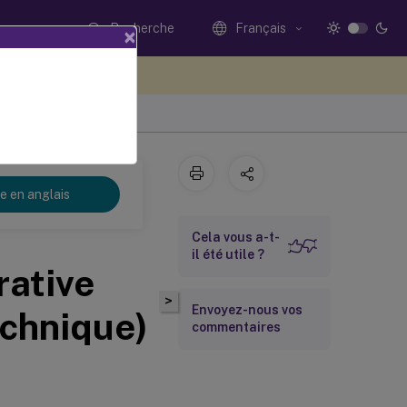
Recherche
Français
×
ez votre avis ici
re en anglais
Cela vous a-t-
il été utile ?
rative
>
Envoyez-nous vos
echnique)
commentaires