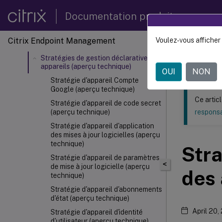
Stratégie d'appareil Contacts
Documentation produit
(CardDAV)
Stratégie d'appareil XML
Citrix Endpoint Management
Voulez-vous afficher 
Ce contenu a 
personnalisée
Stratégies de gestion déclarative des
Citrix
appareils (aperçu technique)
OUI
NON
Stratégie d'appareil Compte
Google (aperçu technique)
Ce artic
Stratégie d'appareil de code secret
(aperçu technique)
responsa
Stratégie d'appareil d'application
des mises à jour logicielles (aperçu
technique)
Stra
Stratégie d'appareil de paramètres
<
de mise à jour logicielle (aperçu
des 
technique)
Stratégie d'appareil d'abonnements
d'état (aperçu technique)
April 20,
Stratégie d'appareil d'identité
d'utilisateur (aperçu technique)