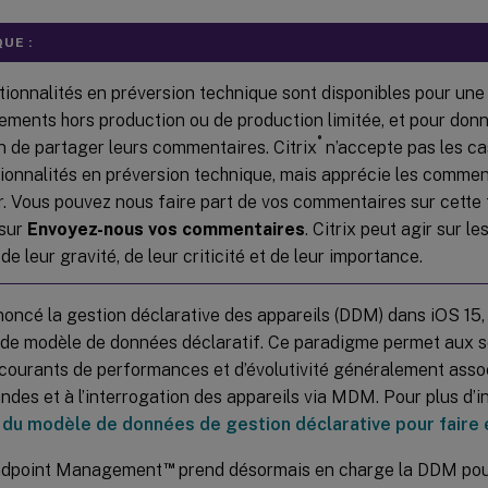
UE :
tionnalités en préversion technique sont disponibles pour une 
ements hors production ou de production limitée, et pour donn
®
on de partager leurs commentaires. Citrix
n’accepte pas les ca
tionnalités en préversion technique, mais apprécie les commen
r. Vous pouvez nous faire part de vos commentaires sur cette 
 sur
Envoyez-nous vos commentaires
. Citrix peut agir sur 
de leur gravité, de leur criticité et de leur importance.
oncé la gestion déclarative des appareils (DDM) dans iOS 15, 
de modèle de données déclaratif. Ce paradigme permet aux ser
ourants de performances et d’évolutivité généralement associ
es et à l’interrogation des appareils via MDM. Pour plus d’i
i du modèle de données de gestion déclarative pour faire 
™
Endpoint Management
prend désormais en charge la DDM pou