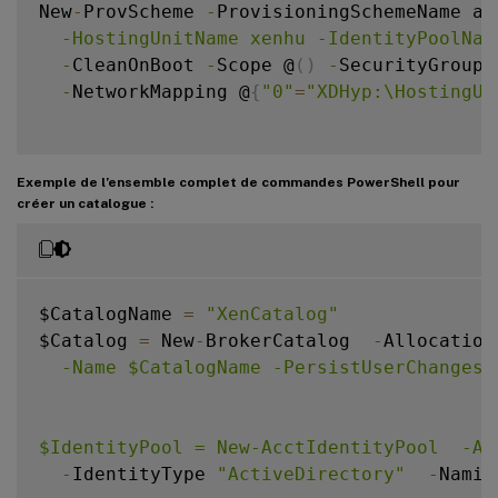
New
-
ProvScheme 
-
ProvisioningSchemeName as
  -HostingUnitName xenhu -IdentityPoolNam
-
CleanOnBoot 
-
Scope @
(
)
-
SecurityGroup 
-
NetworkMapping @
{
"0"
=
"XDHyp:\HostingUn
Exemple de l’ensemble complet de commandes PowerShell pour
créer un catalogue :
$CatalogName 
=
"XenCatalog"
$Catalog 
=
 New
-
BrokerCatalog  
-
Allocation
  -Name $CatalogName -PersistUserChanges 
$IdentityPool = New-AcctIdentityPool  -Al
-
IdentityType 
"ActiveDirectory"
-
Namin