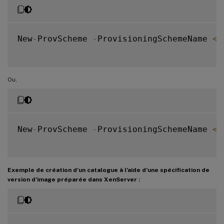
New
-
ProvScheme 
-
ProvisioningSchemeName 
<
s
Ou,
New
-
ProvScheme 
-
ProvisioningSchemeName 
<
s
Exemple de création d’un catalogue à l’aide d’une spécification de
version d’image préparée dans XenServer :