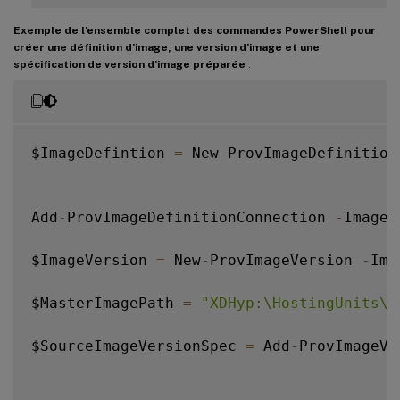
Exemple de l’ensemble complet des commandes PowerShell pour
créer une définition d’image, une version d’image et une
spécification de version d’image préparée
:
$ImageDefintion 
=
 New
-
ProvImageDefinition
Add
-
ProvImageDefinitionConnection 
-
ImageD
$ImageVersion 
=
 New
-
ProvImageVersion 
-
Ima
$MasterImagePath 
=
"XDHyp:\HostingUnits\x
$SourceImageVersionSpec 
=
 Add
-
ProvImageVe