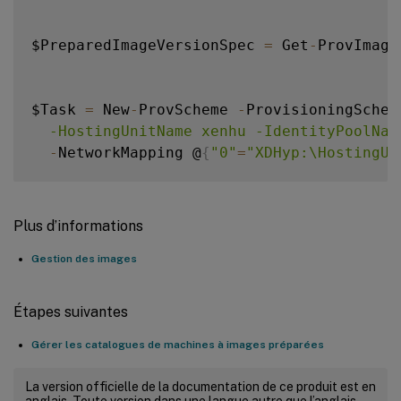
$PreparedImageVersionSpec 
=
 Get
-
ProvImage
$Task 
=
 New
-
ProvScheme 
-
ProvisioningSchem
  -HostingUnitName xenhu -IdentityPoolNam
-
NetworkMapping @
{
"0"
=
"XDHyp:\HostingUn
Get
-
ProvTask 
-
TaskId $Task
.
TaskId

$ProvScheme 
=
 Get
-
ProvScheme 
-
Provisionin
Plus d’informations
Gestion des images
Set
-
BrokerCatalog 
-
Name $Catalog
.
Name 
-
Pr
Étapes suivantes
Gérer les catalogues de machines à images préparées
La version officielle de la documentation de ce produit est en
anglais. Toute version dans une langue autre que l’anglais