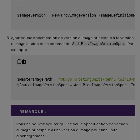
$ImageVersion 
=
 New
-
ProvImageVersion 
-
ImageDefinitionNam
Ajoutez une spécification de version d’image principale à la version
d’image à l’aide de la commande
Add-ProvImageVersionSpec
. Par
exemple,
$MasterImagePath 
=
"XDHyp:\HostingUnits\xenhu \win10-mas
$SourceImageVersionSpec 
=
 Add
-
ProvImageVersionSpec 
-
Imag
REMARQUE :
Vous ne pouvez ajouter qu’une seule spécification de version
d’image principale à une version d’image pour une unité
d’hébergement.