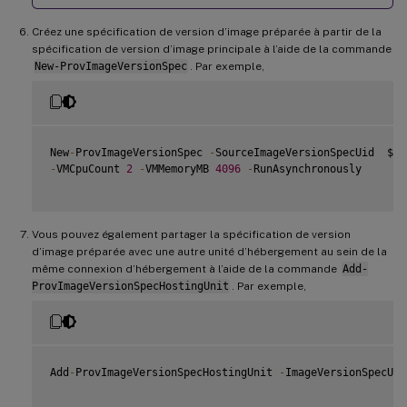
Créez une spécification de version d’image préparée à partir de la
spécification de version d’image principale à l’aide de la commande
New-ProvImageVersionSpec
. Par exemple,
New
-
ProvImageVersionSpec 
-
SourceImageVersionSpecUid  $So
-
VMCpuCount 
2
-
VMMemoryMB 
4096
-
RunAsynchronously

Vous pouvez également partager la spécification de version
d’image préparée avec une autre unité d’hébergement au sein de la
même connexion d’hébergement à l’aide de la commande
Add-
ProvImageVersionSpecHostingUnit
. Par exemple,
Add
-
ProvImageVersionSpecHostingUnit 
-
ImageVersionSpecUid