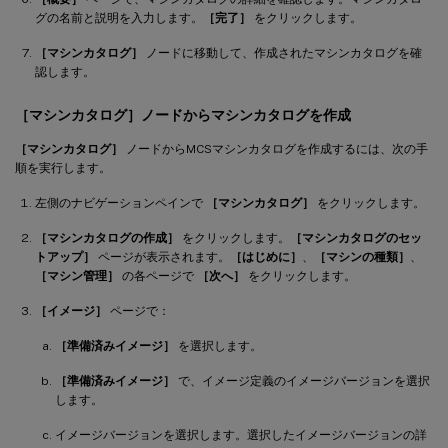
グの名前と説明を入力します。
［完了］
をクリックします。
［マシンカタログ］
ノードに移動して、作成されたマシンカタログを確
認します。
［マシンカタログ］ノードからマシンカタログを作成
［マシンカタログ］
ノードからMCSマシンカタログを作成するには、次の手
順を実行します。
左側のナビゲーションペインで
［マシンカタログ］
をクリックします。
［マシンカタログの作成］
をクリックします。
［マシンカタログのセッ
トアップ］
ページが表示されます。
［はじめに］
、
［マシンの種類］
、
［マシン管理］
の各ページで
［次へ］
をクリックします。
［イメージ］
ページで：
［準備済みイメージ］
を選択します。
［準備済みイメージ］
で、イメージ定義のイメージバージョンを選択
します。
イメージバージョンを選択します。選択したイメージバージョンの詳