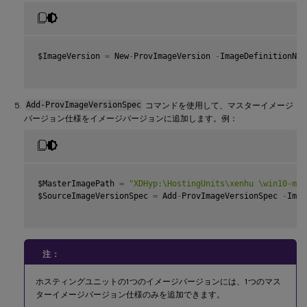
$ImageVersion 
=
 New
-
ProvImageVersion 
-
ImageDefinitionNam
Add-ProvImageVersionSpec
コマンドを使用して、マスターイメージ
バージョン仕様をイメージバージョンに追加します。例：
$MasterImagePath 
=
"XDHyp:\HostingUnits\xenhu \win10-mas
$SourceImageVersionSpec 
=
 Add
-
ProvImageVersionSpec 
-
Imag
注：
ホスティングユニットの1つのイメージバージョンには、1つのマス
ターイメージバージョン仕様のみを追加できます。