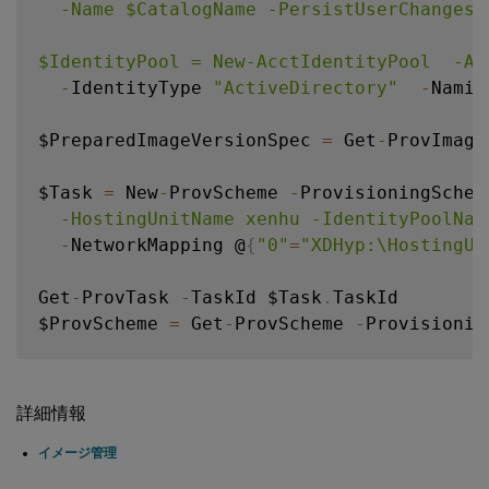
  -Name $CatalogName -PersistUserChanges 
$IdentityPool = New-AcctIdentityPool  -Al
-
IdentityType 
"ActiveDirectory"
-
Namin
$PreparedImageVersionSpec 
=
 Get
-
ProvImage
$Task 
=
 New
-
ProvScheme 
-
ProvisioningSchem
  -HostingUnitName xenhu -IdentityPoolNam
-
NetworkMapping @
{
"0"
=
"XDHyp:\HostingUn
Get
-
ProvTask 
-
TaskId $Task
.
TaskId

$ProvScheme 
=
 Get
-
ProvScheme 
-
Provisionin
Set
-
BrokerCatalog 
-
Name $Catalog
.
Name 
-
Pr
詳細情報
イメージ管理