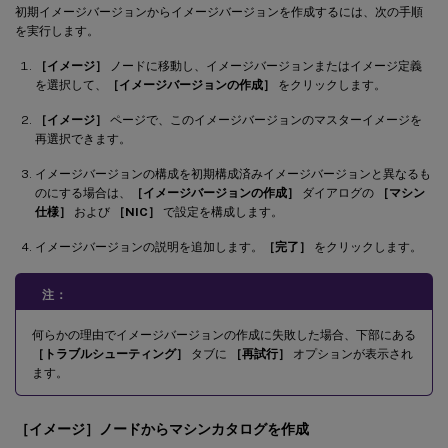
初期イメージバージョンからイメージバージョンを作成するには、次の手順
を実行します。
［イメージ］
ノードに移動し、イメージバージョンまたはイメージ定義
を選択して、
［イメージバージョンの作成］
をクリックします。
［イメージ］
ページで、このイメージバージョンのマスターイメージを
再選択できます。
イメージバージョンの構成を初期構成済みイメージバージョンと異なるも
のにする場合は、
［イメージバージョンの作成］
ダイアログの
［マシン
仕様］
および
［NIC］
で設定を構成します。
イメージバージョンの説明を追加します。
［完了］
をクリックします。
注：
何らかの理由でイメージバージョンの作成に失敗した場合、下部にある
［トラブルシューティング］
タブに
［再試行］
オプションが表示され
ます。
［イメージ］ノードからマシンカタログを作成