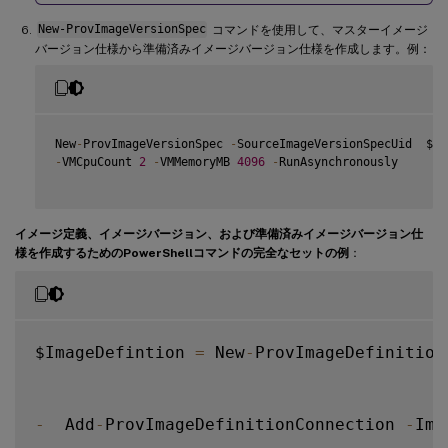
New-ProvImageVersionSpec
コマンドを使用して、マスターイメージ
バージョン仕様から準備済みイメージバージョン仕様を作成します。例：
New
-
ProvImageVersionSpec 
-
SourceImageVersionSpecUid  $So
-
VMCpuCount 
2
-
VMMemoryMB 
4096
-
RunAsynchronously

イメージ定義、イメージバージョン、および準備済みイメージバージョン仕
様を作成するためのPowerShellコマンドの完全なセットの例
：
$ImageDefintion 
=
 New
-
ProvImageDefinition
-
  Add
-
ProvImageDefinitionConnection 
-
Ima