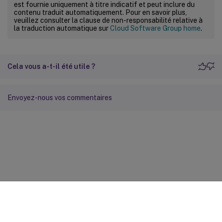
est fournie uniquement à titre indicatif et peut inclure du
contenu traduit automatiquement. Pour en savoir plus,
veuillez consulter la clause de non-responsabilité relative à
la traduction automatique sur
Cloud Software Group home
.
Cela vous a-t-il été utile ?
Envoyez-nous vos commentaires