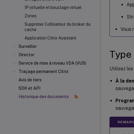
App
IP virtuelle et bouclage virtuel
Zones
Str
Supprimer l'utilisateur du broker du
Vous 
cache
Application Citrix Assistant
Surveiller
Type
Director
Service de mise à niveau VDA (VUS)
Utilisez le
Traçage permanent Citrix
Avis de tiers
À la de
sauvegar
SDK et API
Historique des documents
Progra
sauvegar
REMARQ