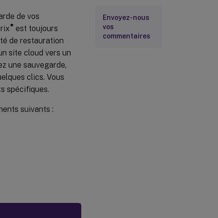
arde de vos
Envoyez-nous
vos
®
rix
est toujours
commentaires
ité de restauration
un site cloud vers un
sez une sauvegarde,
elques clics. Vous
s spécifiques.
ents suivants :