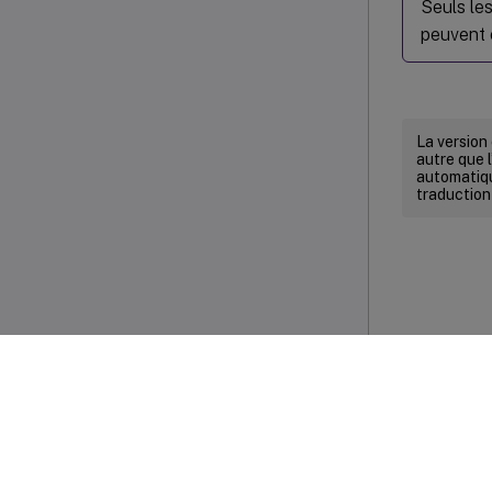
Seuls le
peuvent 
La version
autre que l
automatiqu
traduction
Commenta