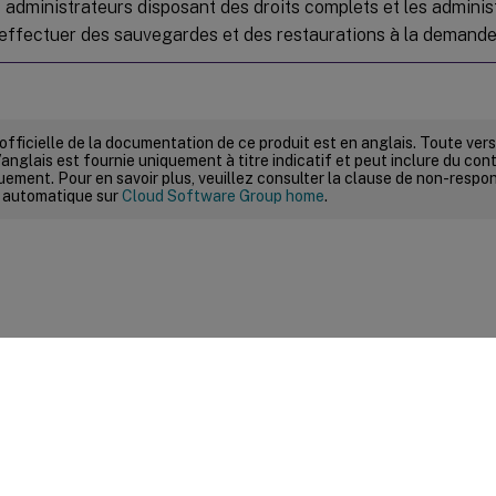
s administrateurs disposant des droits complets et les adminis
effectuer des sauvegardes et des restaurations à la demand
 officielle de la documentation de ce produit est en anglais. Toute ve
’anglais est fournie uniquement à titre indicatif et peut inclure du con
ement. Pour en savoir plus, veuillez consulter la clause de non-respons
 automatique sur
Cloud Software Group home
.
ires sur le site
|
Vos préférences de confidentialité
|
Confidential