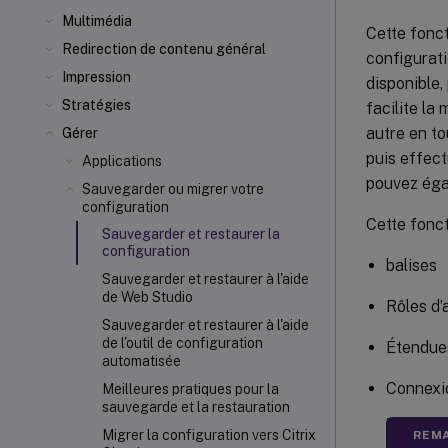
Multimédia
Cette fonc
Redirection de contenu général
configurati
Impression
disponible,
Stratégies
facilite la
autre en to
Gérer
puis effect
Applications
pouvez éga
Sauvegarder ou migrer votre
configuration
Cette fonct
Sauvegarder et restaurer la
configuration
balises
Sauvegarder et restaurer à l'aide
de Web Studio
Rôles d’
Sauvegarder et restaurer à l'aide
de l'outil de configuration
Étendues
automatisée
Connexi
Meilleures pratiques pour la
sauvegarde et la restauration
Migrer la configuration vers Citrix
REMA