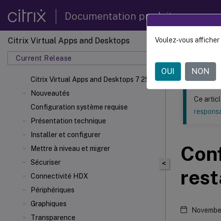
Documentation produit
Citrix Virtual Apps and Desktops
Voulez-vous afficher 
Ce contenu a 
Current Release
Citrix 
OUI
NON
Citrix Virtual Apps
and Desktops 7 2511
Nouveautés
Ce artic
Configuration système requise
responsa
Présentation technique
Installer et configurer
Conf
Mettre à niveau et migrer
Sécuriser
<
rest
Connectivité HDX
Périphériques
Graphiques
Novembe
Transparence