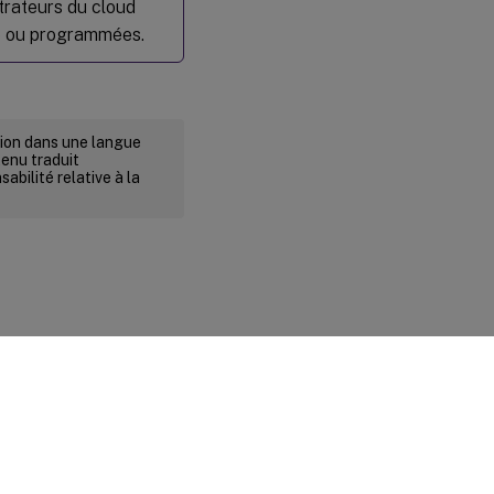
trateurs du cloud
e ou programmées.
rsion dans une langue
tenu traduit
abilité relative à la
ité et conditions légales
|
Préférences de cookies
|
docs.cloud.com
© 1999-
2026
Cloud Software Group, Inc. All rights reserved.