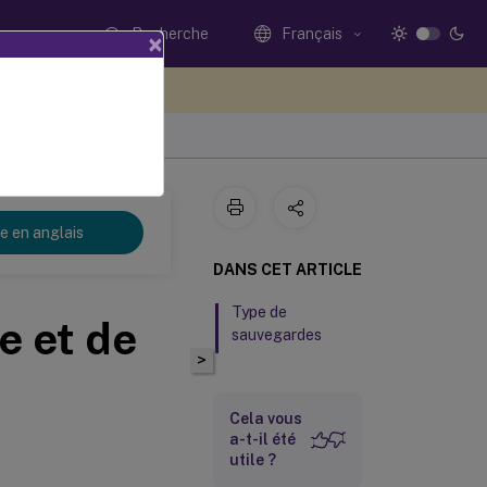
Recherche
Français
×
ez votre avis ici
re en anglais
DANS CET ARTICLE
Type de
e et de
sauvegardes
>
Cela vous
a-t-il été
utile ?