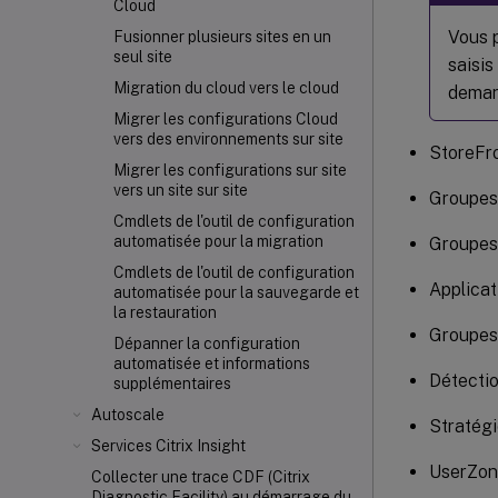
Cloud
Vous 
Fusionner plusieurs sites en un
seul site
saisis
Migration du cloud vers le cloud
deman
Migrer les configurations Cloud
vers des environnements sur site
StoreFr
Migrer les configurations sur site
vers un site sur site
Groupes 
Cmdlets de l'outil de configuration
automatisée pour la migration
Groupes 
Cmdlets de l'outil de configuration
Applicat
automatisée pour la sauvegarde et
la restauration
Groupes
Dépanner la configuration
automatisée et informations
Détecti
supplémentaires
Autoscale
Stratég
Services Citrix Insight
UserZon
Collecter une trace CDF (Citrix
Diagnostic Facility) au démarrage du