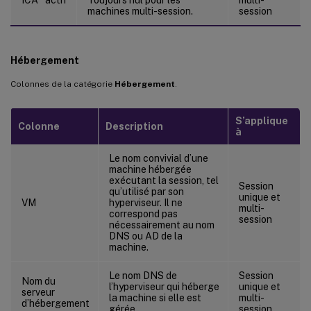
machines multi-session.
session
Hébergement
Colonnes de la catégorie
Hébergement
.
S’applique
Colonne
Description
à
Le nom convivial d’une
machine hébergée
exécutant la session, tel
Session
qu’utilisé par son
unique et
VM
hyperviseur. Il ne
multi-
correspond pas
session
nécessairement au nom
DNS ou AD de la
machine.
Le nom DNS de
Session
Nom du
l’hyperviseur qui héberge
unique et
serveur
la machine si elle est
multi-
d’hébergement
gérée.
session