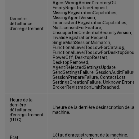
AgentWrongActiveDirectoryOU,
EmptyRegistrationRequest,
MissingRegistrationCapabilities,
MissingAgentVersion,
Dernière
InconsistentRegistrationCapabilities,
défaillance
NotLicensedForFeature,
d’enregistrement
UnsupportedCredentialSecurityVersion,
InvalidRegistrationRequest,
SingleMultiSessionMismatch,
FunctionalLevelTooLowForCatalog,
FunctionalLevelTooLowForDesktopGroup,
PowerOff, DesktopRestart,
DesktopRemoved,
AgentRejectedSettingsUpdate,
SendSettingsFailure, SessionAuditFailure,
SessionPrepareFailure, ContactLost,
SettingsCreationFailure, UnknownError et
BrokerRegistrationLimitReached.
Heure de la
dernière
L’heure de la dernière désinscription de la
défaillance
machine.
d’enregistrement
(UTC)
L’état d’enregistrement de la machine.
État