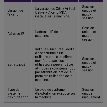
Session
La version du Citrix Virtual
Version de
unique et
Delivery Agent (VDA)
l’agent
multi-
installé sur la machine.
session
Session
L’adresse IP de la
unique et
Adresse IP
machine.
multi-
session
Indique si un bureau dédié
a été attribué à un
utilisateur ou à un client
Session
(nom/adresse). Les
unique et
Est attribué
utilisateurs peuvent être
multi-
attribués explicitement ou
session
par attribution lors de la
première utilisation de la
machine.
Type de
Le type de système
Session
système
d’exploitation exécuté sur
unique
d’exploitation
la machine.
uniquement