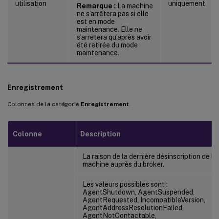
utilisation
uniquement
Remarque :
La machine
ne s’arrêtera pas si elle
est en mode
maintenance. Elle ne
s’arrêtera qu’après avoir
été retirée du mode
maintenance.
Enregistrement
Colonnes de la catégorie
Enregistrement
.
Colonne
Description
La raison de la dernière désinscription de la
machine auprès du broker.
Les valeurs possibles sont :
AgentShutdown, AgentSuspended,
AgentRequested, IncompatibleVersion,
AgentAddressResolutionFailed,
AgentNotContactable,