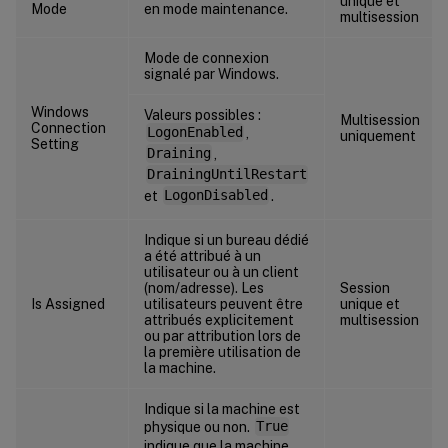
unique et
Mode
en mode maintenance.
multisession
Mode de connexion
signalé par Windows.
Windows
Valeurs possibles :
Multisession
Connection
LogonEnabled
,
uniquement
Setting
Draining
,
DrainingUntilRestart
et
LogonDisabled
.
Indique si un bureau dédié
a été attribué à un
utilisateur ou à un client
(nom/adresse). Les
Session
Is Assigned
utilisateurs peuvent être
unique et
attribués explicitement
multisession
ou par attribution lors de
la première utilisation de
la machine.
Indique si la machine est
physique ou non.
True
indique que la machine