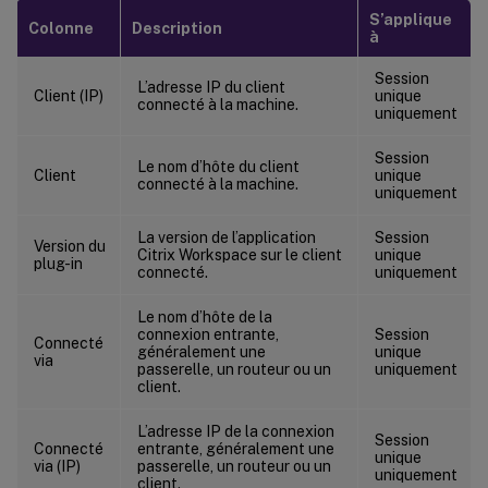
S’applique
Colonne
Description
à
Session
L’adresse IP du client
Client (IP)
unique
connecté à la machine.
uniquement
Session
Le nom d’hôte du client
Client
unique
connecté à la machine.
uniquement
La version de l’application
Session
Version du
Citrix Workspace sur le client
unique
plug-in
connecté.
uniquement
Le nom d’hôte de la
connexion entrante,
Session
Connecté
généralement une
unique
via
passerelle, un routeur ou un
uniquement
client.
L’adresse IP de la connexion
Session
Connecté
entrante, généralement une
unique
via (IP)
passerelle, un routeur ou un
uniquement
client.