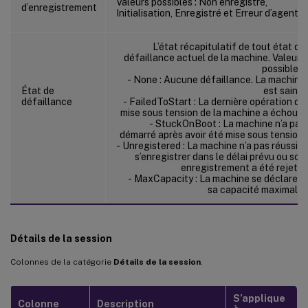
Valeurs possibles : Non enregistré,
d’enregistrement
Initialisation, Enregistré et Erreur d’agent.
L’état récapitulatif de tout état de
défaillance actuel de la machine. Valeurs
possibles
- None : Aucune défaillance. La machine
État de
est saine.
défaillance
- FailedToStart : La dernière opération de
mise sous tension de la machine a échoué.
- StuckOnBoot : La machine n’a pas
démarré après avoir été mise sous tension.
- Unregistered : La machine n’a pas réussi à
s’enregistrer dans le délai prévu ou son
enregistrement a été rejeté.
- MaxCapacity : La machine se déclare à
sa capacité maximale.
Détails de la session
Colonnes de la catégorie
Détails de la session
.
S’applique
Colonne
Description