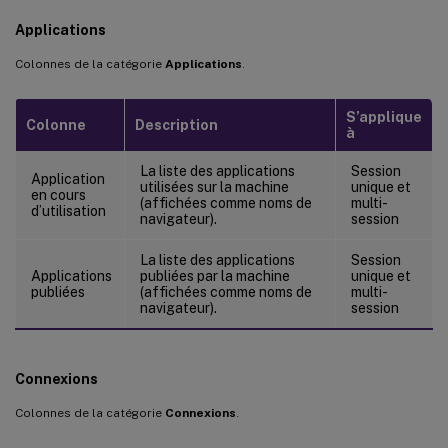
Applications
Colonnes de la catégorie
Applications
.
S’applique
Colonne
Description
à
La liste des applications
Session
Application
utilisées sur la machine
unique et
en cours
(affichées comme noms de
multi-
d’utilisation
navigateur).
session
La liste des applications
Session
Applications
publiées par la machine
unique et
publiées
(affichées comme noms de
multi-
navigateur).
session
Connexions
Colonnes de la catégorie
Connexions
.