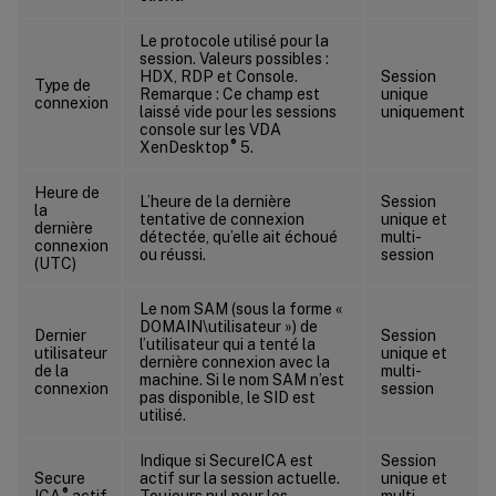
Le protocole utilisé pour la
session. Valeurs possibles :
HDX, RDP et Console.
Session
Type de
Remarque : Ce champ est
unique
connexion
laissé vide pour les sessions
uniquement
console sur les VDA
®
XenDesktop
5.
Heure de
L’heure de la dernière
Session
la
tentative de connexion
unique et
dernière
détectée, qu’elle ait échoué
multi-
connexion
ou réussi.
session
(UTC)
Le nom SAM (sous la forme «
DOMAIN\utilisateur ») de
Dernier
Session
l’utilisateur qui a tenté la
utilisateur
unique et
dernière connexion avec la
de la
multi-
machine. Si le nom SAM n’est
connexion
session
pas disponible, le SID est
utilisé.
Indique si SecureICA est
Session
Secure
actif sur la session actuelle.
unique et
®
ICA
actif
Toujours nul pour les
multi-