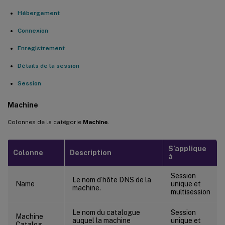
Hébergement
Connexion
Enregistrement
Détails de la session
Session
Machine
Colonnes de la catégorie
Machine
.
S’applique
Colonne
Description
à
Session
Le nom d’hôte DNS de la
Name
unique et
machine.
multisession
Le nom du catalogue
Session
Machine
auquel la machine
unique et
Catalog