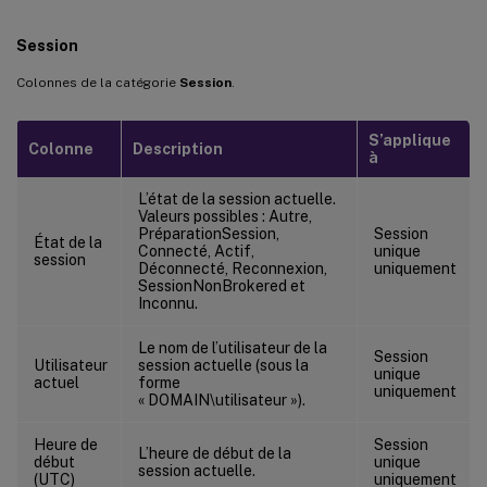
Session
Colonnes de la catégorie
Session
.
S’applique
Colonne
Description
à
L’état de la session actuelle.
Valeurs possibles : Autre,
PréparationSession,
Session
État de la
Connecté, Actif,
unique
session
Déconnecté, Reconnexion,
uniquement
SessionNonBrokered et
Inconnu.
Le nom de l’utilisateur de la
Session
Utilisateur
session actuelle (sous la
unique
actuel
forme
uniquement
« DOMAIN\utilisateur »).
Heure de
Session
L’heure de début de la
début
unique
session actuelle.
(UTC)
uniquement