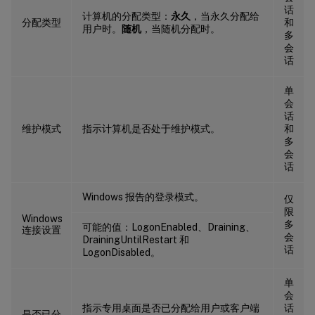
话
计算机的分配类型：
永久
，当永久分配给
分配类型
和
用户时。
随机
，当随机分配时。
多
会
话
单
会
话
维护模式
指示计算机是否处于维护模式。
和
多
会
话
Windows 报告的登录模式。
仅
限
Windows
多
可能的值：LogonEnabled、Draining、
连接设置
会
DrainingUntilRestart 和
话
LogonDisabled。
单
会
指示专用桌面是否已分配给用户或客户端
话
是否已分