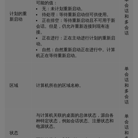
可能的值：
会
无：未计划重新启动。
话
计划的重
待处理：等待重新启动但可供使用。
和
新启动
正在排空：等待重新启动且不可用于新
多
会话。但是，仍允许重新连接到现有连
会
接。
话
正在进行：正在主动进行计划的重新启
动。
自然：自然重新启动正在进行中。计算
机正在等待重新启动。
单
会
话
区域
计算机所在的区域名称。
和
多
会
话
与计算机关联的桌面的总体状态，源自各
单
种特定状态，例如会话状态、注册状态和
会
电源状态。
话
状态
和