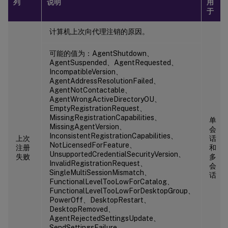
列
说明
用
于
计算机上次向代理注销的原因。
可能的值为：AgentShutdown、
AgentSuspended、AgentRequested、
IncompatibleVersion、
AgentAddressResolutionFailed、
AgentNotContactable、
AgentWrongActiveDirectoryOU、
EmptyRegistrationRequest、
MissingRegistrationCapabilities、
单
MissingAgentVersion、
会
InconsistentRegistrationCapabilities、
上次
话
NotLicensedForFeature、
注册
和
UnsupportedCredentialSecurityVersion、
失败
多
InvalidRegistrationRequest、
会
SingleMultiSessionMismatch、
话
FunctionalLevelTooLowForCatalog、
FunctionalLevelTooLowForDesktopGroup、
PowerOff、DesktopRestart、
DesktopRemoved、
AgentRejectedSettingsUpdate、
SendSettingsFailure、