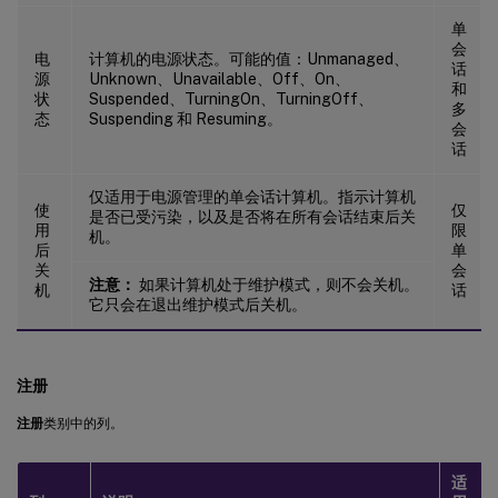
单
会
电
计算机的电源状态。可能的值：Unmanaged、
话
源
Unknown、Unavailable、Off、On、
和
状
Suspended、TurningOn、TurningOff、
多
态
Suspending 和 Resuming。
会
话
仅适用于电源管理的单会话计算机。指示计算机
使
仅
是否已受污染，以及是否将在所有会话结束后关
用
限
机。
后
单
关
会
注意：
如果计算机处于维护模式，则不会关机。
机
话
它只会在退出维护模式后关机。
注册
注册
类别中的列。
适