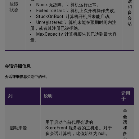
话
故障
None: 无故障。计算机运行正常。
和
状态
FailedToStart: 计算机上次开机操作失败。
多
StuckOnBoot: 计算机开机后未能启动。
会
Unregistered: 计算机未能在预期时间内注
话
册，或者其注册已被拒绝。
MaxCapacity: 计算机报告其已达到最大容
量。
会话详细信息
会话详细信息
类别中的列。
适用
列
说明
于
单
会
用于启动当前代理会话的
话
启动来源
StoreFront 服务器的主机名。对于
和
多会话计算机，此值始终为 null。
多
会