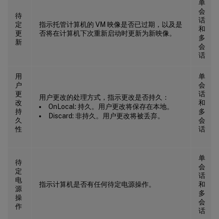
单
会
待
话
定
指示托管计算机的 VM 映像是否已过期，以及是
和
更
否将在计算机下次重新启动时更新为新映像。
多
新
会
话
用
单
户
会
更
话
用户更改的处理方式，指示更改是否持久：
改
和
OnLocal: 持久。用户更改将保存在本地。
持
多
Discard: 非持久。用户更改将被丢弃。
久
会
性
话
单
待
会
定
话
电
指示计算机是否有任何待定电源操作。
和
源
多
操
会
作
话