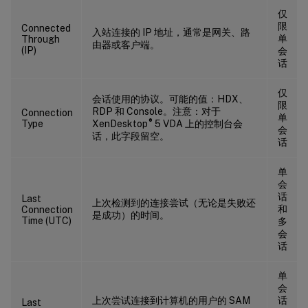
仅
限
Connected
入站连接的 IP 地址，通常是网关、路
单
Through
由器或客户端。
(IP)
会
话
仅
会话使用的协议。可能的值：HDX、
限
RDP 和 Console。注意：对于
Connection
单
®
Type
XenDesktop
5 VDA 上的控制台会
会
话，此字段留空。
话
单
会
话
Last
上次检测到的连接尝试（无论是失败还
和
Connection
是成功）的时间。
Time (UTC)
多
会
话
单
会
上次尝试连接到计算机的用户的 SAM
话
Last