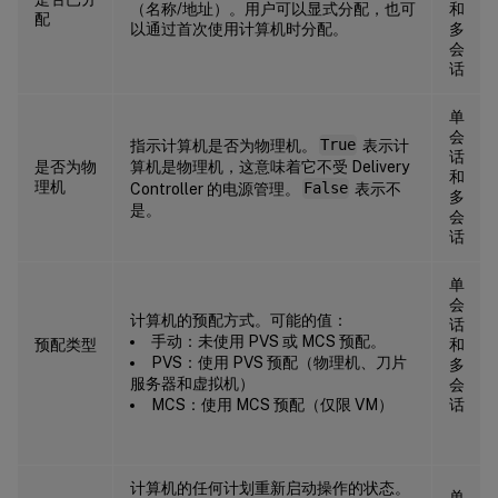
（名称/地址）。用户可以显式分配，也可
和
配
以通过首次使用计算机时分配。
多
会
话
单
会
指示计算机是否为物理机。
True
表示计
话
是否为物
算机是物理机，这意味着它不受 Delivery
和
理机
Controller 的电源管理。
False
表示不
多
是。
会
话
单
会
计算机的预配方式。可能的值：
话
手动：未使用 PVS 或 MCS 预配。
预配类型
和
PVS：使用 PVS 预配（物理机、刀片
多
服务器和虚拟机）
会
MCS：使用 MCS 预配（仅限 VM）
话
计算机的任何计划重新启动操作的状态。
单