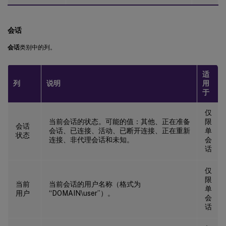
会话
会话
类别中的列。
适
列
说明
用
于
仅
当前会话的状态。可能的值：其他、正在准备
限
会话
会话、已连接、活动、已断开连接、正在重新
单
状态
连接、非代理会话和未知。
会
话
仅
限
当前
当前会话的用户名称（格式为
单
用户
“DOMAIN\user”）。
会
话