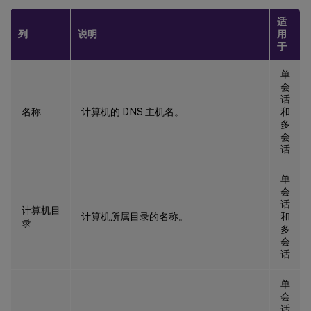
适
列
说明
用
于
单
会
话
名称
计算机的 DNS 主机名。
和
多
会
话
单
会
话
计算机目
计算机所属目录的名称。
和
录
多
会
话
单
会
话