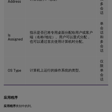
Address
多
会
话
单
会
指示是否已将专用桌面分配给用户或客户
话
Is
端（名称/地址）。用户可以显式分配，
和
Assigned
也可以通过首次使用计算机时分配。
多
会
话
仅
限
计算机上运行的操作系统的类型。
单
OS Type
会
话
应用程序
应用程序
类别中的列。