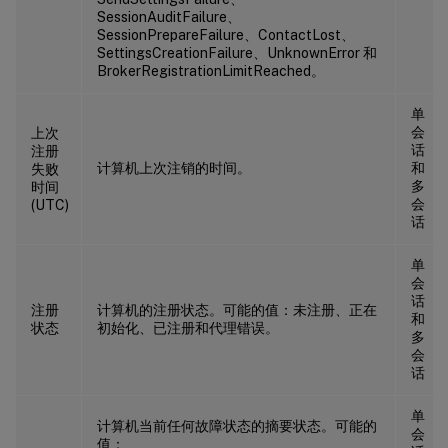
SessionAuditFailure、
SessionPrepareFailure、ContactLost、
SettingsCreationFailure、UnknownError 和
BrokerRegistrationLimitReached。
单
会
上次
话
注册
计算机上次注销的时间。
和
失败
多
时间
会
(UTC)
话
单
会
话
注册
计算机的注册状态。可能的值：未注册、正在
和
状态
初始化、已注册和代理错误。
多
会
话
单
计算机当前任何故障状态的摘要状态。可能的
会
值：