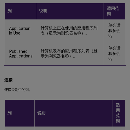
适用范
列
说明
围
单会话
计算机上正在使用的应用程序列
Application
和多会
in Use
表（显示为浏览器名称）。
话
单会话
计算机发布的应用程序列表（显
Published
和多会
Applications
示为浏览器名称）。
话
连接
连接
类别中的列。
适
用
列
说明
范
围