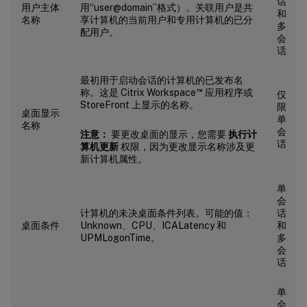
话
用户主体
用“user@domain”格式）。关联用户是共
和
名称
享计算机的当前用户和专用计算机的已分
多
配用户。
会
话
最初用于启动会话的计算机的已发布名
™
称。这是 Citrix Workspace
应用程序或
仅
StoreFront 上显示的名称。
限
桌面显示
单
名称
会
注意：
要更改桌面的显示，您需要
执行计
话
算机更新
权限，因为更改显示名称涉及更
新计算机属性。
单
会
计算机的未决桌面条件列表。可能的值：
话
桌面条件
Unknown、CPU、ICALatency 和
和
UPMLogonTime。
多
会
话
单
会