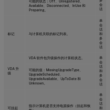
多
可能的状态：Off、Unregistered、
会
Available、Disconnected、InUse 和
话
Preparing。
单
会
话
标记
与计算机关联的标记列表。
和
多
会
话
单
VDA 软件包升级操作的计算机状态。
会
话
VDA 升
可能的值：MissingUpgradeType、
和
级
UpgradeScheduled、
多
UpgradeAvailable、UpToDate 和
会
Unknown。
话
单
会
话
指示计算机是否支持电源操作（挂起和恢
可挂起
和