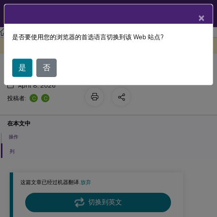
ZH
产品文档
×
Citrix Virtual Apps and Desktops
7 2511
是否要使用您的浏览器的首选语言切换到该 Web 站点?
计算机操作和列
此内容已经过机器动态翻译。
在此处提供反馈
是
否
April 8, 2026
C
C
投稿者:
在本文中
操作
列
这篇文章已经过机器翻译.
放弃
切换到英文