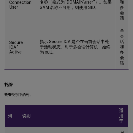
名称（格式为“DOMAIN\user”）。如果
和
Connection
User
SAM 名称不可用，则使用 SID。
多
会
话
单
会
指示 Secure ICA 是否在当前会话中处
话
Secure
®
于活动状态。对于多会话计算机，始终
和
ICA
Active
为 null。
多
会
话
托管
托管
类别中的列。
适
列
说明
用
于
单