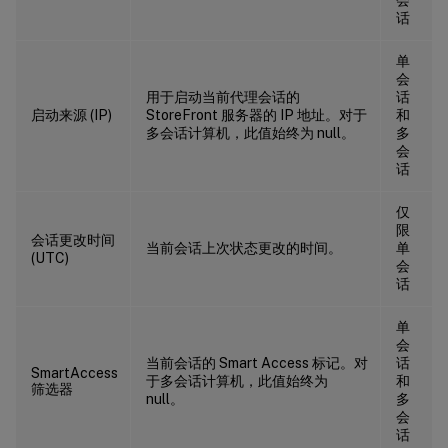
话
单
会
用于启动当前代理会话的
话
启动来源 (IP)
StoreFront 服务器的 IP 地址。对于
和
多会话计算机，此值始终为 null。
多
会
话
仅
限
会话更改时间
当前会话上次状态更改的时间。
单
(UTC)
会
话
单
会
当前会话的 Smart Access 标记。对
话
SmartAccess
于多会话计算机，此值始终为
和
筛选器
null。
多
会
话