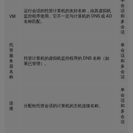
会
运行会话的托管计算机的友好名称，由其虚拟机
话
监控程序使用。它不一定与计算机的 DNS 或 AD
和
VM
名称匹配。
多
会
话
托
单
管
会
服
话
托管计算机的虚拟机监控程序的 DNS 名称（如
务
和
果已管理）。
器
多
名
会
称
话
单
会
话
连
分配给托管会话的计算机的主机连接名称。
和
接
多
会
话