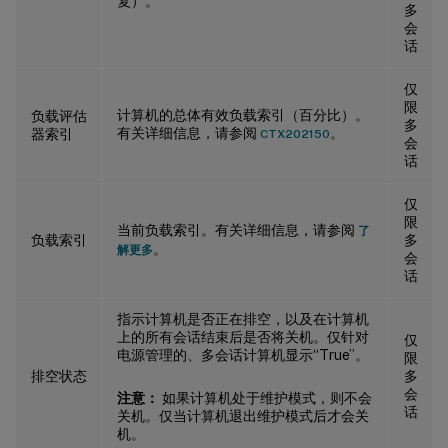
复）。
多
会
话
仅
限
计算机的总体有效负载索引（百分比）。
负载评估
多
有关详细信息，请参阅
。
器索引
CTX202150
会
话
仅
限
当前负载索引。有关详细信息，请参阅
了
负载索引
多
。
解更多
会
话
指示计算机是否正在排空，以及在计算机
上的所有会话结束后是否将关机。仅针对
仅
电源管理的、多会话计算机显示“True”。
限
排空状态
多
会
注意：
如果计算机处于维护模式，则不会
话
关机。仅当计算机退出维护模式后才会关
机。